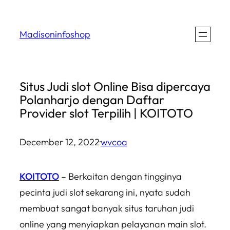
Skip
to
Madisoninfoshop
content
Situs Judi slot Online Bisa dipercaya
Polanharjo dengan Daftar
Provider slot Terpilih | KOITOTO
December 12, 2022
·
wvcoa
KOITOTO
– Berkaitan dengan tingginya
pecinta judi slot sekarang ini, nyata sudah
membuat sangat banyak situs taruhan judi
online yang menyiapkan pelayanan main slot.