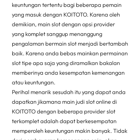
keuntungan tertentu bagi beberapa pemain
yang masuk dengan KOITOTO. Karena oleh
demikian, main slot dengan opsi provider
yang komplet sanggup menanggung
pengalaman bermain slot menjadi bertambah
baik. Karena anda bebas mainkan permainan
slot tipe apa saja yang diramalkan bakalan
memberinya anda kesempatan kemenangan
atau keuntungan.
Perihal menarik sesudah itu yang dapat anda
dapatkan jikamana main judi slot online di
KOITOTO dengan beberapa provider slot
terkomplet adalah dapat berkesempatan
memperoleh keuntungan makin banyak. Tidak