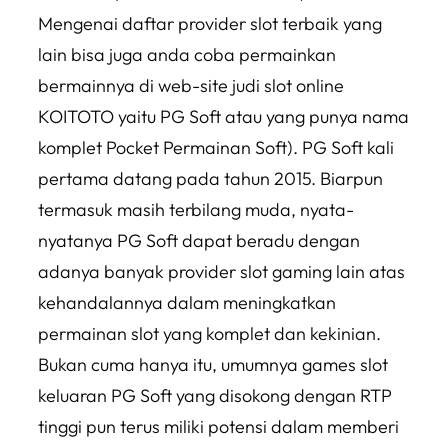
Mengenai daftar provider slot terbaik yang
lain bisa juga anda coba permainkan
bermainnya di web-site judi slot online
KOITOTO yaitu PG Soft atau yang punya nama
komplet Pocket Permainan Soft). PG Soft kali
pertama datang pada tahun 2015. Biarpun
termasuk masih terbilang muda, nyata-
nyatanya PG Soft dapat beradu dengan
adanya banyak provider slot gaming lain atas
kehandalannya dalam meningkatkan
permainan slot yang komplet dan kekinian.
Bukan cuma hanya itu, umumnya games slot
keluaran PG Soft yang disokong dengan RTP
tinggi pun terus miliki potensi dalam memberi