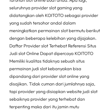
taruhan slot online buat anda. Apa lagi,
seluruhnya provider slot gaming yang
didatangkan oleh KOITOTO sebagai provider
yang sudah tersohor andal dalam
meningkatkan permainan slot bermutu berikut
dengan beberapa kelebihan yang dijajakan.
Daftar Provider slot Terhebat Referensi Situs
Judi slot Online Dapat dipercaya KOITOTO
Memiliki kualitas tidaknya sebuah situs
permainan judi slot kebanyakan bisa
dipandang dari provider slot online yang
disajikan. Tidak cuman dari jumlahnya saja,
tapi provider yang disiapkan website judi slot
sebaiknya provider yang terhebat dan
terpenting maka dari itu jamin mutu