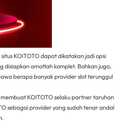
, situs KOITOTO dapat dikatakan jadi opsi
ang disiapkan amatlah komplet. Bahkan juga,
wa berapa banyak provider slot terunggul
nda membuat KOITOTO selaku partner taruhan
OTO sebagai provider yang sudah tenar andal
n.