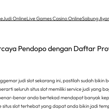
ne
Judi Online
Live Games Casino Online
Sabung Aya
ipercaya Pendopo dengan Daftar Pro
mar judi slot sekarang ini, pastilah sudah bikin be
erarti seluruh situs slot memiliki service judi yang b
a benar-benar anda bertekad mendapat banyak kep
 situs slot terhebat yang dapat anda bikin jadi tem