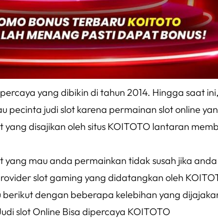
ercaya yang dibikin di tahun 2014. Hingga saat ini
u pecinta judi slot karena permainan slot online y
ang disajikan oleh situs KOITOTO lantaran memba
ebat yang mau anda permainkan tidak susah jika a
 provider slot gaming yang didatangkan oleh KOIT
berikut dengan beberapa kelebihan yang dijajaka
 Judi slot Online Bisa dipercaya KOITOTO