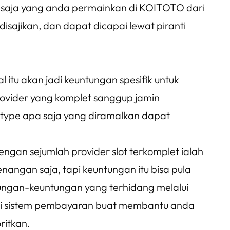
apa saja yang anda permainkan di KOITOTO dari
isajikan, dan dapat dicapai lewat piranti
l itu akan jadi keuntungan spesifik untuk
ovider yang komplet sanggup jamin
type apa saja yang diramalkan dapat
engan sejumlah provider slot terkomplet ialah
ngan saja, tapi keuntungan itu bisa pula
tungan-keuntungan yang terhidang melalui
bagai sistem pembayaran buat membantu anda
ritkan.