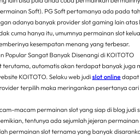
ang lain bisa pula anda coba permainkan bermainnya
Permainan Soft). PG Soft pertamanya ada pada tah
gan adanya banyak provider slot gaming lain ata
idak cuma hanya itu, umumnya permainan slot kelu
 memberinya kesempatan menang yang terbesar.
dan Popular Sangat Banyak Disenangi di KOITOTO
lot terutama, automatis akan terdapat banyak jug
ebsite KOITOTO. Selaku web judi
slot online
dapat 
ovider terpilih maka meringankan pesertanya cari a
acam-macam permainan slot yang siap di blog judi 
mikian, tentunya ada sejumlah jejeran permainan s
h permainan slot ternama yang banyak disarankan