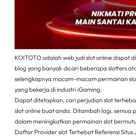
KOITOTO adalah web judi slot online dapat dip
blog yang banyak dicari beberapa slotters ata
selengkapnya macam-macam permainan slot y
yang bekerja di industri iGaming.
Dapat ditetapkan, cari perjudian slot terh
slot online buat anda. Ditambah lagi, semua
dalam meningkatkan permainan slot bermutu 
Daftar Provider slot Terhebat Referensi Situs