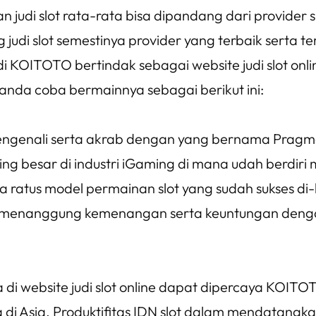
an judi slot rata-rata bisa dipandang dari provider 
g judi slot semestinya provider yang terbaik serta
di KOITOTO bertindak sebagai website judi slot on
 anda coba bermainnya sebagai berikut ini:
 mengenali serta akrab dengan yang bernama Pragma
paling besar di industri iGaming di mana udah berdir
 ratus model permainan slot yang sudah sukses di
 menanggung kemenangan serta keuntungan dengan
a di website judi slot online dapat dipercaya KOITOT
rja di Asia. Produktifitas IDN slot dalam mendatang