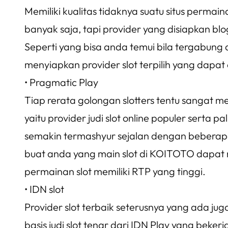
Memiliki kualitas tidaknya suatu situs permain
banyak saja, tapi provider yang disiapkan blo
Seperti yang bisa anda temui bila tergabung 
menyiapkan provider slot terpilih yang dapat
• Pragmatic Play
Tiap rerata golongan slotters tentu sangat
yaitu provider judi slot online populer serta 
semakin termashyur sejalan dengan beberapa
buat anda yang main slot di KOITOTO dapat
permainan slot memiliki RTP yang tinggi.
• IDN slot
Provider slot terbaik seterusnya yang ada jug
basis judi slot tenar dari IDN Play yang beke