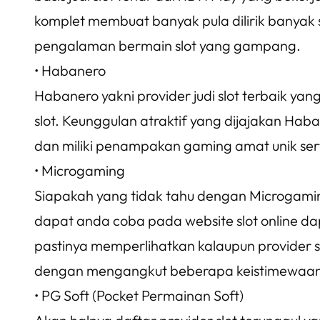
komplet membuat banyak pula dilirik banyak s
pengalaman bermain slot yang gampang.
• Habanero
Habanero yakni provider judi slot terbaik ya
slot. Keunggulan atraktif yang dijajakan H
dan miliki penampakan gaming amat unik serta 
• Microgaming
Siapakah yang tidak tahu dengan Microgami
dapat anda coba pada website slot online 
pastinya memperlihatkan kalaupun provider s
dengan mengangkut beberapa keistimewaan s
• PG Soft (Pocket Permainan Soft)