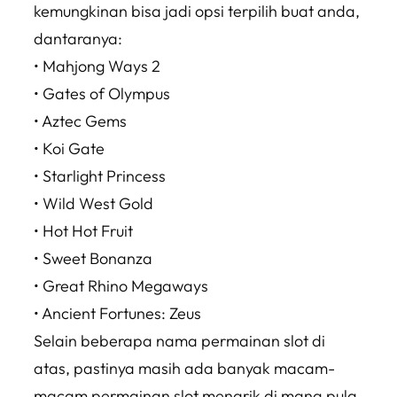
kemungkinan bisa jadi opsi terpilih buat anda,
dantaranya:
• Mahjong Ways 2
• Gates of Olympus
• Aztec Gems
• Koi Gate
• Starlight Princess
• Wild West Gold
• Hot Hot Fruit
• Sweet Bonanza
• Great Rhino Megaways
• Ancient Fortunes: Zeus
Selain beberapa nama permainan slot di
atas, pastinya masih ada banyak macam-
macam permainan slot menarik di mana pula