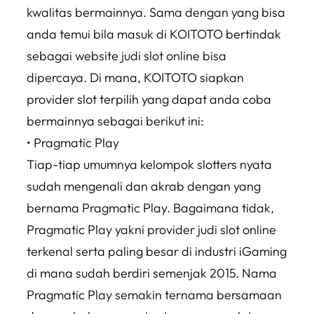
kwalitas bermainnya. Sama dengan yang bisa
anda temui bila masuk di KOITOTO bertindak
sebagai website judi slot online bisa
dipercaya. Di mana, KOITOTO siapkan
provider slot terpilih yang dapat anda coba
bermainnya sebagai berikut ini:
• Pragmatic Play
Tiap-tiap umumnya kelompok slotters nyata
sudah mengenali dan akrab dengan yang
bernama Pragmatic Play. Bagaimana tidak,
Pragmatic Play yakni provider judi slot online
terkenal serta paling besar di industri iGaming
di mana sudah berdiri semenjak 2015. Nama
Pragmatic Play semakin ternama bersamaan