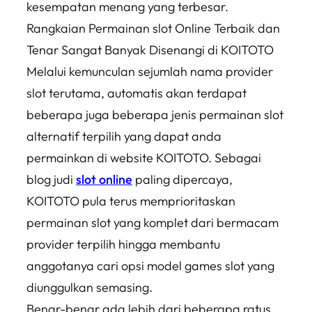
kesempatan menang yang terbesar.
Rangkaian Permainan slot Online Terbaik dan
Tenar Sangat Banyak Disenangi di KOITOTO
Melalui kemunculan sejumlah nama provider
slot terutama, automatis akan terdapat
beberapa juga beberapa jenis permainan slot
alternatif terpilih yang dapat anda
permainkan di website KOITOTO. Sebagai
blog judi
slot online
paling dipercaya,
KOITOTO pula terus memprioritaskan
permainan slot yang komplet dari bermacam
provider terpilih hingga membantu
anggotanya cari opsi model games slot yang
diunggulkan semasing.
Benar-benar ada lebih dari beberapa ratus