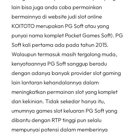
lain bisa juga anda coba permainkan
bermainnya di website judi slot online
KOITOTO merupakan PG Soft atau yang
punyai nama komplet Pocket Games Soft). PG
Soft kali pertama ada pada tahun 2015.
Walaupun termasuk masih tergolong muda,
kenyataannya PG Soft sanggup beradu
dengan adanya banyak provider slot gaming
lain lantaran kehandalannya dalam
meningkatkan permainan slot yang komplet
dan kekinian. Tidak sekedar hanya itu,
umumnya games slot keluaran PG Soft yang
dibantu dengan RTP tinggi pun selalu
mempunyai potensi dalam memberinya