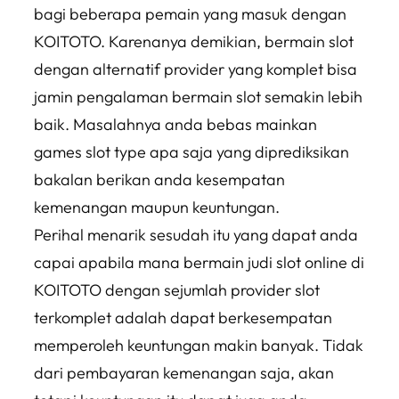
bagi beberapa pemain yang masuk dengan
KOITOTO. Karenanya demikian, bermain slot
dengan alternatif provider yang komplet bisa
jamin pengalaman bermain slot semakin lebih
baik. Masalahnya anda bebas mainkan
games slot type apa saja yang diprediksikan
bakalan berikan anda kesempatan
kemenangan maupun keuntungan.
Perihal menarik sesudah itu yang dapat anda
capai apabila mana bermain judi slot online di
KOITOTO dengan sejumlah provider slot
terkomplet adalah dapat berkesempatan
memperoleh keuntungan makin banyak. Tidak
dari pembayaran kemenangan saja, akan