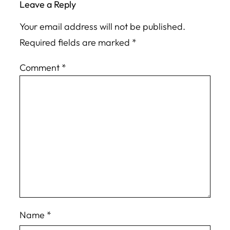
Leave a Reply
Your email address will not be published.
Required fields are marked
*
Comment
*
Name
*