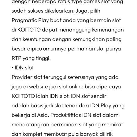
dengan beberapa ratus type games slot yang
sudah sukses dikeluarkan. Juga, pilih
Pragmatic Play buat anda yang bermain slot
di KOITOTO dapat menanggung kemenangan
dan keuntungan dengan kemungkinan paling
besar dipicu umumnya permainan slot punya
RTP yang tinggi.
• IDN slot
Provider slot terunggul seterusnya yang ada
juga di website judi slot online bisa dipercaya
KOITOTO ialah IDN slot. IDN slot sendiri
adalah basis judi slot tenar dari IDN Play yang
bekerja di Asia. Produktifitas IDN slot dalam
mendatangkan permainan slot yang memikat
dan komplet membuat pula banyak dilirik