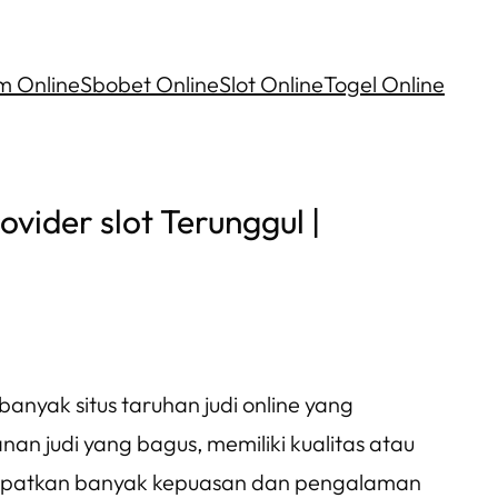
m Online
Sbobet Online
Slot Online
Togel Online
ovider slot Terunggul |
anyak situs taruhan judi online yang
nan judi yang bagus, memiliki kualitas atau
dapatkan banyak kepuasan dan pengalaman