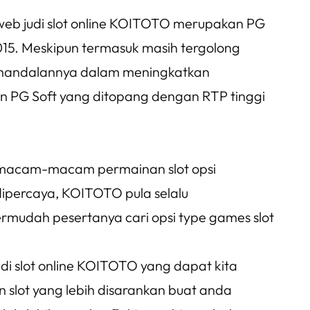
i web judi slot online KOITOTO merupakan PG
015. Meskipun termasuk masih tergolong
kehandalannya dalam meningkatkan
ran PG Soft yang ditopang dengan RTP tinggi
ga macam-macam permainan slot opsi
ipercaya, KOITOTO pula selalu
rmudah pesertanya cari opsi type games slot
 slot online KOITOTO yang dapat kita
 slot yang lebih disarankan buat anda