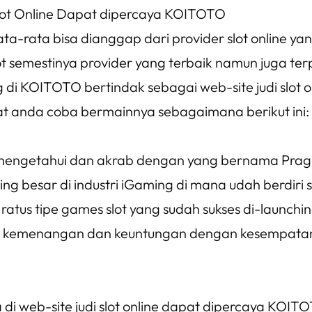
i slot Online Dapat dipercaya KOITOTO
t rata-rata bisa dianggap dari provider slot online y
slot semestinya provider yang terbaik namun juga t
g di KOITOTO bertindak sebagai web-site judi slot
at anda coba bermainnya sebagaimana berikut ini:
 mengetahui dan akrab dengan yang bernama Pragm
 paling besar di industri iGaming di mana udah berd
tus tipe games slot yang sudah sukses di-launchi
n kemenangan dan keuntungan dengan kesempatan p
a di web-site judi slot online dapat dipercaya KOITO