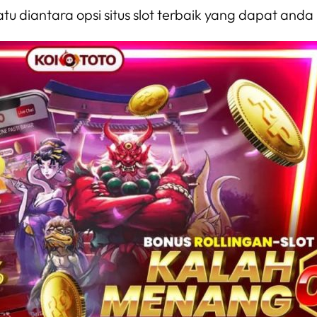
u diantara opsi situs slot terbaik yang dapat anda