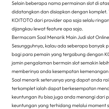
Selain beberapa nama permainan slot di ata
didatangkan dan disiapkan dengan komplet. T
KOITOTO dari provider apa saja selalu ringan
dijangkau lewat feature apa saja.
Bermacam Soal Menarik Main Judi slot Onlin
Sesungguhnya, kalau ada seberapa banyak prov
bagi para pemain yang tergabung dengan KO
jamin pengalaman bermain slot semakin lebi
memberinya anda kesempatan kemenangan 
Soal menarik seterusnya yang dapat anda rai
terkomplet ialah dapat berkesempatan mend
keuntungan itu bisa juga anda menangi dari 
keuntungan yang terhidang melalui moment slo