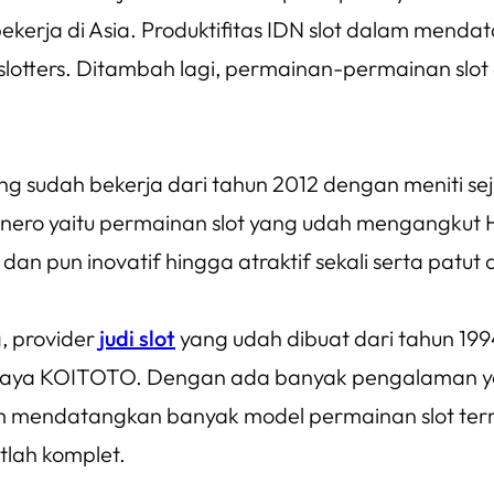
g bekerja di Asia. Produktifitas IDN slot dalam men
lotters. Ditambah lagi, permainan-permainan slot o
yang sudah bekerja dari tahun 2012 dengan meniti s
abanero yaitu permainan slot yang udah mengangk
dan pun inovatif hingga atraktif sekali serta patut
, provider
judi slot
yang udah dibuat dari tahun 1994 
rcaya KOITOTO. Dengan ada banyak pengalaman yan
f dalam mendatangkan banyak model permainan sl
tlah komplet.