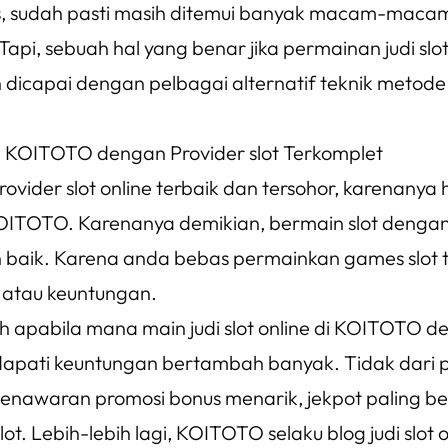
s, sudah pasti masih ditemui banyak macam-macam
api, sebuah hal yang benar jika permainan judi slo
 dicapai dengan pelbagai alternatif teknik metode
e KOITOTO dengan Provider slot Terkomplet
ider slot online terbaik dan tersohor, karenanya h
ITOTO. Karenanya demikian, bermain slot dengan 
h baik. Karena anda bebas permainkan games slot 
atau keuntungan.
h apabila mana main judi slot online di KOITOTO d
apati keuntungan bertambah banyak. Tidak dari 
penawaran promosi bonus menarik, jekpot paling b
t. Lebih-lebih lagi, KOITOTO selaku blog judi slot