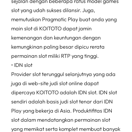
sejalan dengan beberapa ratus model games
slot yang udah sukses dilansir. Juga,
memutuskan Pragmatic Play buat anda yang
main slot di KOITOTO dapat jamin
kemenangan dan keuntungan dengan
kemungkinan paling besar dipicu rerata
permainan slot miliki RTP yang tinggi.
• IDN slot
Provider slot terunggul selanjutnya yang ada
juga di web-site judi slot online dapat
dipercaya KOITOTO adalah IDN slot. IDN slot
sendiri adalah basis judi slot tenar dari IDN
Play yang bekerja di Asia. Produktifitas IDN
slot dalam mendatangkan permainan slot
yang memikat serta komplet membuat banyak