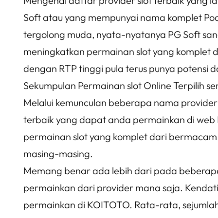
Mengenai daftar provider slot terbaik yang 
Soft atau yang mempunyai nama komplet Poc
tergolong muda, nyata-nyatanya PG Soft sa
meningkatkan permainan slot yang komplet da
dengan RTP tinggi pula terus punya potens
Sekumpulan Permainan slot Online Terpilih 
Melalui kemunculan beberapa nama provider s
terbaik yang dapat anda permainkan di web
permainan slot yang komplet dari bermacam
masing-masing.
Memang benar ada lebih dari pada beberapa r
permainkan dari provider mana saja. Kendati 
permainkan di KOITOTO. Rata-rata, sejumlah 