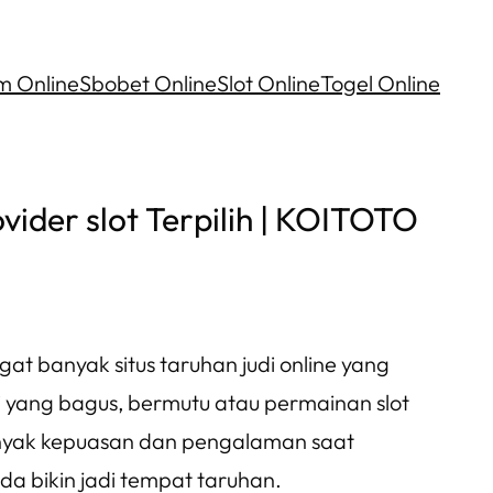
m Online
Sbobet Online
Slot Online
Togel Online
vider slot Terpilih | KOITOTO
gat banyak situs taruhan judi online yang
udi yang bagus, bermutu atau permainan slot
anyak kepuasan dan pengalaman saat
da bikin jadi tempat taruhan.