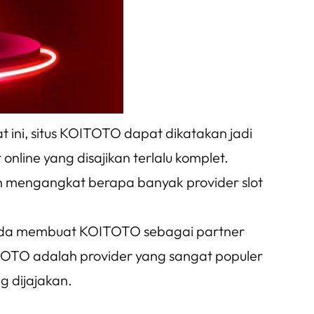
t ini, situs KOITOTO dapat dikatakan jadi
online yang disajikan terlalu komplet.
an mengangkat berapa banyak provider slot
u anda membuat KOITOTO sebagai partner
ITOTO adalah provider yang sangat populer
g dijajakan.