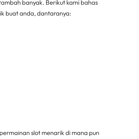
rtambah banyak. Berikut kami bahas
baik buat anda, dantaranya:
permainan slot menarik di mana pun