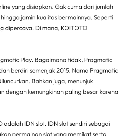
online yang disiapkan. Gak cuma dari jumlah
ma hingga jamin kualitas bermainnya. Seperti
ling dipercaya. Di mana, KOITOTO
agmatic Play. Bagaimana tidak, Pragmatic
a udah berdiri semenjak 2015. Nama Pragmatic
iluncurkan. Bahkan juga, menunjuk
an dengan kemungkinan paling besar karena
 adalah IDN slot. IDN slot sendiri sebagai
angkan permainan slot yang memikat serta