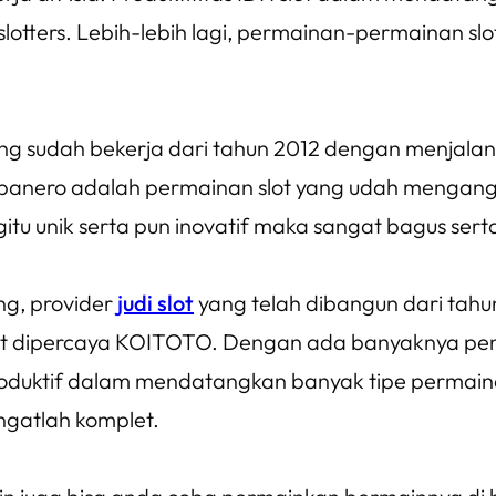
otters. Lebih-lebih lagi, permainan-permainan slot
yang sudah bekerja dari tahun 2012 dengan menjalan
n Habanero adalah permainan slot yang udah menga
tu unik serta pun inovatif maka sangat bagus sert
ng, provider
judi slot
yang telah dibangun dari tahun
at dipercaya KOITOTO. Dengan ada banyaknya pen
t produktif dalam mendatangkan banyak tipe perma
ngatlah komplet.