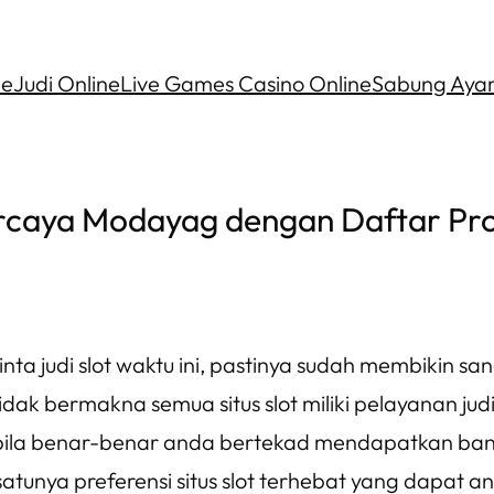
ne
Judi Online
Live Games Casino Online
Sabung Aya
ipercaya Modayag dengan Daftar Pro
ta judi slot waktu ini, pastinya sudah membikin san
tidak bermakna semua situs slot miliki pelayanan j
abila benar-benar anda bertekad mendapatkan b
tunya preferensi situs slot terhebat yang dapat an