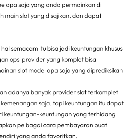
 tipe apa saja yang anda permainkan di
 main slot yang disajikan, dan dapat
 hal semacam itu bisa jadi keuntungan khusus
n opsi provider yang komplet bisa
nan slot model apa saja yang diprediksikan
gan adanya banyak provider slot terkomplet
kemenangan saja, tapi keuntungan itu dapat
ari keuntungan-keuntungan yang terhidang
n siapkan pelbagai cara pembayaran buat
ndiri yang anda favoritkan.