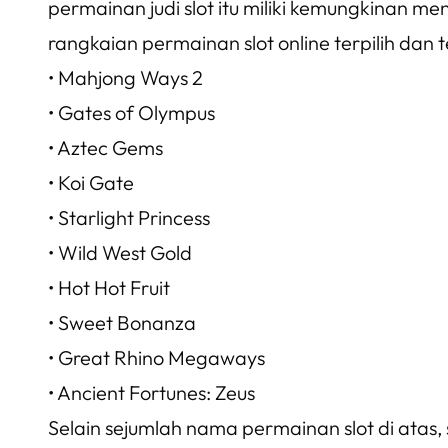
permainan judi slot itu miliki kemungkinan
rangkaian permainan slot online terpilih dan 
• Mahjong Ways 2
• Gates of Olympus
• Aztec Gems
• Koi Gate
• Starlight Princess
• Wild West Gold
• Hot Hot Fruit
• Sweet Bonanza
• Great Rhino Megaways
• Ancient Fortunes: Zeus
Selain sejumlah nama permainan slot di ata