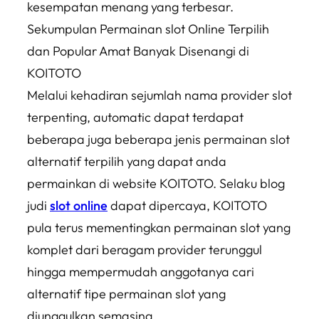
kesempatan menang yang terbesar.
Sekumpulan Permainan slot Online Terpilih
dan Popular Amat Banyak Disenangi di
KOITOTO
Melalui kehadiran sejumlah nama provider slot
terpenting, automatic dapat terdapat
beberapa juga beberapa jenis permainan slot
alternatif terpilih yang dapat anda
permainkan di website KOITOTO. Selaku blog
judi
slot online
dapat dipercaya, KOITOTO
pula terus mementingkan permainan slot yang
komplet dari beragam provider terunggul
hingga mempermudah anggotanya cari
alternatif tipe permainan slot yang
diunggulkan semasing.