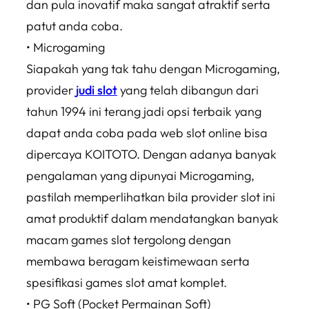
dan pula inovatif maka sangat atraktif serta
patut anda coba.
• Microgaming
Siapakah yang tak tahu dengan Microgaming,
provider
judi slot
yang telah dibangun dari
tahun 1994 ini terang jadi opsi terbaik yang
dapat anda coba pada web slot online bisa
dipercaya KOITOTO. Dengan adanya banyak
pengalaman yang dipunyai Microgaming,
pastilah memperlihatkan bila provider slot ini
amat produktif dalam mendatangkan banyak
macam games slot tergolong dengan
membawa beragam keistimewaan serta
spesifikasi games slot amat komplet.
• PG Soft (Pocket Permainan Soft)