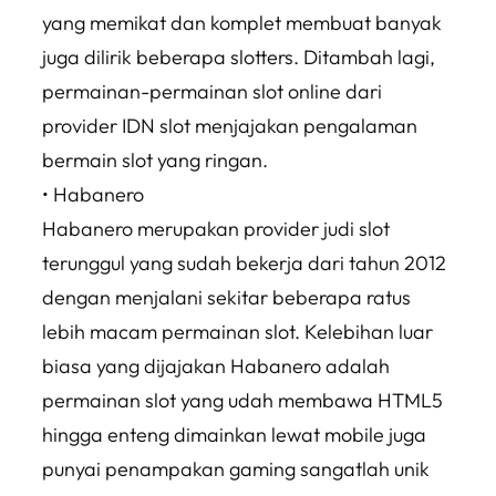
yang memikat dan komplet membuat banyak
juga dilirik beberapa slotters. Ditambah lagi,
permainan-permainan slot online dari
provider IDN slot menjajakan pengalaman
bermain slot yang ringan.
• Habanero
Habanero merupakan provider judi slot
terunggul yang sudah bekerja dari tahun 2012
dengan menjalani sekitar beberapa ratus
lebih macam permainan slot. Kelebihan luar
biasa yang dijajakan Habanero adalah
permainan slot yang udah membawa HTML5
hingga enteng dimainkan lewat mobile juga
punyai penampakan gaming sangatlah unik