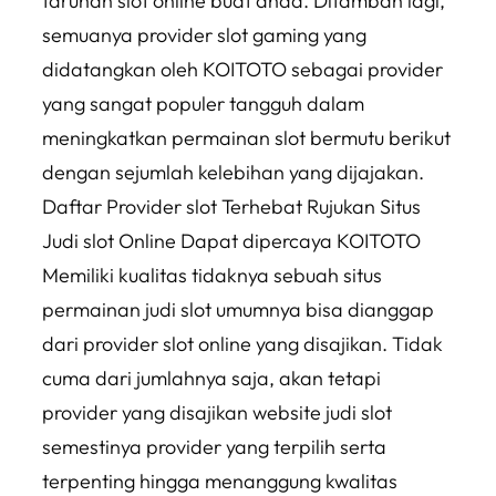
taruhan slot online buat anda. Ditambah lagi,
semuanya provider slot gaming yang
didatangkan oleh KOITOTO sebagai provider
yang sangat populer tangguh dalam
meningkatkan permainan slot bermutu berikut
dengan sejumlah kelebihan yang dijajakan.
Daftar Provider slot Terhebat Rujukan Situs
Judi slot Online Dapat dipercaya KOITOTO
Memiliki kualitas tidaknya sebuah situs
permainan judi slot umumnya bisa dianggap
dari provider slot online yang disajikan. Tidak
cuma dari jumlahnya saja, akan tetapi
provider yang disajikan website judi slot
semestinya provider yang terpilih serta
terpenting hingga menanggung kwalitas