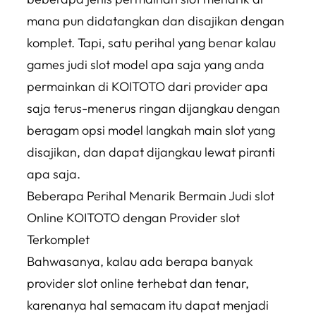
mana pun didatangkan dan disajikan dengan
komplet. Tapi, satu perihal yang benar kalau
games judi slot model apa saja yang anda
permainkan di KOITOTO dari provider apa
saja terus-menerus ringan dijangkau dengan
beragam opsi model langkah main slot yang
disajikan, dan dapat dijangkau lewat piranti
apa saja.
Beberapa Perihal Menarik Bermain Judi slot
Online KOITOTO dengan Provider slot
Terkomplet
Bahwasanya, kalau ada berapa banyak
provider slot online terhebat dan tenar,
karenanya hal semacam itu dapat menjadi