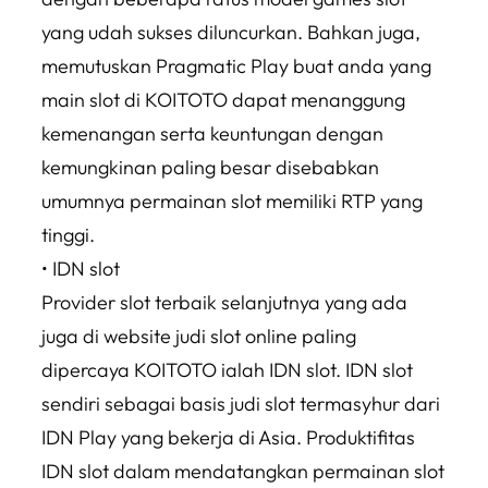
yang udah sukses diluncurkan. Bahkan juga,
memutuskan Pragmatic Play buat anda yang
main slot di KOITOTO dapat menanggung
kemenangan serta keuntungan dengan
kemungkinan paling besar disebabkan
umumnya permainan slot memiliki RTP yang
tinggi.
• IDN slot
Provider slot terbaik selanjutnya yang ada
juga di website judi slot online paling
dipercaya KOITOTO ialah IDN slot. IDN slot
sendiri sebagai basis judi slot termasyhur dari
IDN Play yang bekerja di Asia. Produktifitas
IDN slot dalam mendatangkan permainan slot