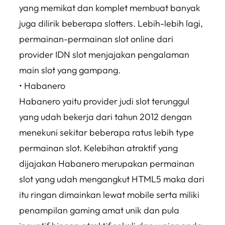
yang memikat dan komplet membuat banyak
juga dilirik beberapa slotters. Lebih-lebih lagi,
permainan-permainan slot online dari
provider IDN slot menjajakan pengalaman
main slot yang gampang.
• Habanero
Habanero yaitu provider judi slot terunggul
yang udah bekerja dari tahun 2012 dengan
menekuni sekitar beberapa ratus lebih type
permainan slot. Kelebihan atraktif yang
dijajakan Habanero merupakan permainan
slot yang udah mengangkut HTML5 maka dari
itu ringan dimainkan lewat mobile serta miliki
penampilan gaming amat unik dan pula