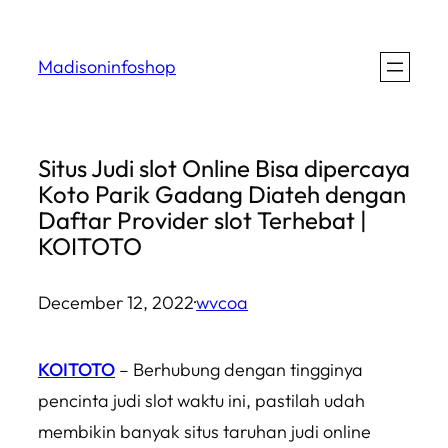
Skip
to
Madisoninfoshop
content
Situs Judi slot Online Bisa dipercaya
Koto Parik Gadang Diateh dengan
Daftar Provider slot Terhebat |
KOITOTO
December 12, 2022
·
wvcoa
KOITOTO
– Berhubung dengan tingginya
pencinta judi slot waktu ini, pastilah udah
membikin banyak situs taruhan judi online