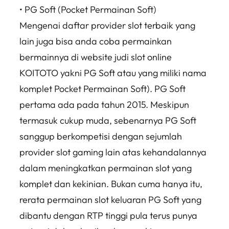
• PG Soft (Pocket Permainan Soft)
Mengenai daftar provider slot terbaik yang
lain juga bisa anda coba permainkan
bermainnya di website judi slot online
KOITOTO yakni PG Soft atau yang miliki nama
komplet Pocket Permainan Soft). PG Soft
pertama ada pada tahun 2015. Meskipun
termasuk cukup muda, sebenarnya PG Soft
sanggup berkompetisi dengan sejumlah
provider slot gaming lain atas kehandalannya
dalam meningkatkan permainan slot yang
komplet dan kekinian. Bukan cuma hanya itu,
rerata permainan slot keluaran PG Soft yang
dibantu dengan RTP tinggi pula terus punya