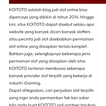
KOITOTO adalah blog judi slot online bisa
dipercaya yang dibikin di tahun 2014. Hingga
kini, situs KOITOTO dapat disebut selaku opsi
website yang banyak dicari banyak slotters
atau pecinta judi slot disebabkan permainan
slot online yang disiapkan terlalu komplet.
Bahkan juga, selengkapnya beberapa jenis
permainan slot yang disiapkan oleh situs
KOITOTO lantaran membawa seberapa
banyak provider slot terpilih yang bekerja di
industri iGaming.
Dapat ditegaskan, cari perjudian slot terpilih
yang ingin anda permainkan tak kan sukar
bila anda buat KOITOTO jadi partner taruhan