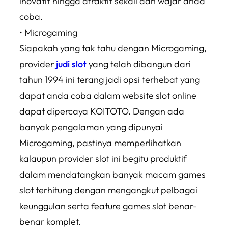
inovatif hingga atraktif sekali dan wajar anda
coba.
• Microgaming
Siapakah yang tak tahu dengan Microgaming,
provider
judi slot
yang telah dibangun dari
tahun 1994 ini terang jadi opsi terhebat yang
dapat anda coba dalam website slot online
dapat dipercaya KOITOTO. Dengan ada
banyak pengalaman yang dipunyai
Microgaming, pastinya memperlihatkan
kalaupun provider slot ini begitu produktif
dalam mendatangkan banyak macam games
slot terhitung dengan mengangkut pelbagai
keunggulan serta feature games slot benar-
benar komplet.