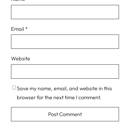
Email
*
Website
Save my name, email, and website in this
browser for the next time I comment.