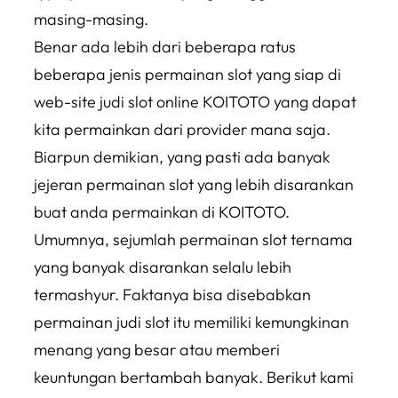
masing-masing.
Benar ada lebih dari beberapa ratus
beberapa jenis permainan slot yang siap di
web-site judi slot online KOITOTO yang dapat
kita permainkan dari provider mana saja.
Biarpun demikian, yang pasti ada banyak
jejeran permainan slot yang lebih disarankan
buat anda permainkan di KOITOTO.
Umumnya, sejumlah permainan slot ternama
yang banyak disarankan selalu lebih
termashyur. Faktanya bisa disebabkan
permainan judi slot itu memiliki kemungkinan
menang yang besar atau memberi
keuntungan bertambah banyak. Berikut kami