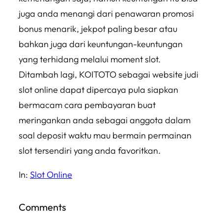
juga anda menangi dari penawaran promosi
bonus menarik, jekpot paling besar atau
bahkan juga dari keuntungan-keuntungan
yang terhidang melalui moment slot.
Ditambah lagi, KOITOTO sebagai website judi
slot online dapat dipercaya pula siapkan
bermacam cara pembayaran buat
meringankan anda sebagai anggota dalam
soal deposit waktu mau bermain permainan
slot tersendiri yang anda favoritkan.
In:
Slot Online
Comments