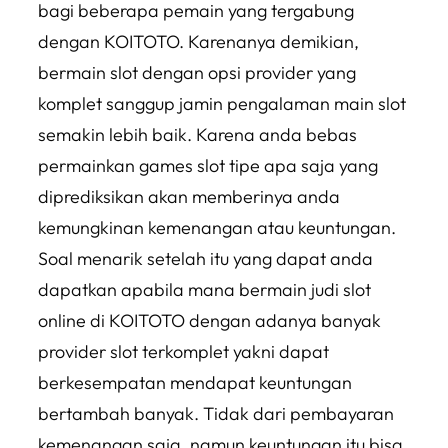
bagi beberapa pemain yang tergabung
dengan KOITOTO. Karenanya demikian,
bermain slot dengan opsi provider yang
komplet sanggup jamin pengalaman main slot
semakin lebih baik. Karena anda bebas
permainkan games slot tipe apa saja yang
diprediksikan akan memberinya anda
kemungkinan kemenangan atau keuntungan.
Soal menarik setelah itu yang dapat anda
dapatkan apabila mana bermain judi slot
online di KOITOTO dengan adanya banyak
provider slot terkomplet yakni dapat
berkesempatan mendapat keuntungan
bertambah banyak. Tidak dari pembayaran
kemenangan saja, namun keuntungan itu bisa