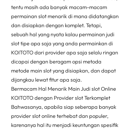
tentu masih ada banyak macam-macam
permainan slot menarik di mana didatangkan
dan disiapkan dengan komplet. Tetapi,
sebuah hal yang nyata kalau permainan judi
slot tipe apa saja yang anda permainkan di
KOITOTO dari provider apa saja selalu ringan
dicapai dengan beragam opsi metoda
metode main slot yang disiapkan, dan dapat
dijangkau lewat fitur apa saja.
Bermacam Hal Menarik Main Judi slot Online
KOITOTO dengan Provider slot Terkomplet
Bahwasanya, apabila siap seberapa banyak
provider slot online terhebat dan populer,
karenanya hal itu menjadi keuntungan spesifik