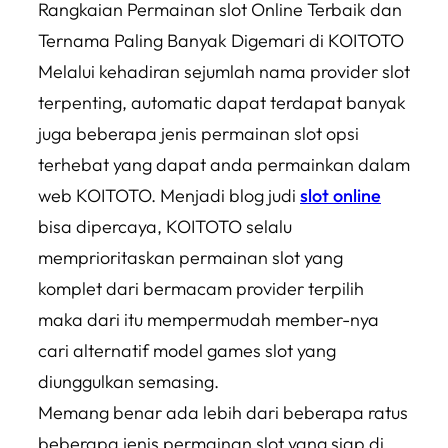
Rangkaian Permainan slot Online Terbaik dan
Ternama Paling Banyak Digemari di KOITOTO
Melalui kehadiran sejumlah nama provider slot
terpenting, automatic dapat terdapat banyak
juga beberapa jenis permainan slot opsi
terhebat yang dapat anda permainkan dalam
web KOITOTO. Menjadi blog judi
slot online
bisa dipercaya, KOITOTO selalu
memprioritaskan permainan slot yang
komplet dari bermacam provider terpilih
maka dari itu mempermudah member-nya
cari alternatif model games slot yang
diunggulkan semasing.
Memang benar ada lebih dari beberapa ratus
beberapa jenis permainan slot yang siap di