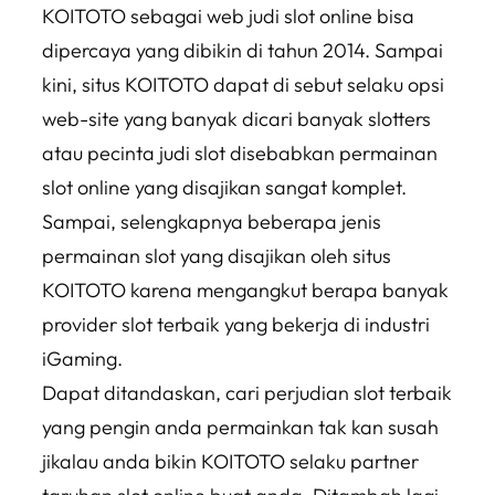
KOITOTO sebagai web judi slot online bisa
dipercaya yang dibikin di tahun 2014. Sampai
kini, situs KOITOTO dapat di sebut selaku opsi
web-site yang banyak dicari banyak slotters
atau pecinta judi slot disebabkan permainan
slot online yang disajikan sangat komplet.
Sampai, selengkapnya beberapa jenis
permainan slot yang disajikan oleh situs
KOITOTO karena mengangkut berapa banyak
provider slot terbaik yang bekerja di industri
iGaming.
Dapat ditandaskan, cari perjudian slot terbaik
yang pengin anda permainkan tak kan susah
jikalau anda bikin KOITOTO selaku partner