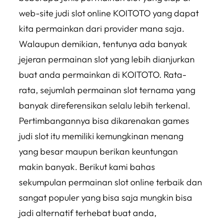
web-site judi slot online KOITOTO yang dapat
kita permainkan dari provider mana saja.
Walaupun demikian, tentunya ada banyak
jejeran permainan slot yang lebih dianjurkan
buat anda permainkan di KOITOTO. Rata-
rata, sejumlah permainan slot ternama yang
banyak direferensikan selalu lebih terkenal.
Pertimbangannya bisa dikarenakan games
judi slot itu memiliki kemungkinan menang
yang besar maupun berikan keuntungan
makin banyak. Berikut kami bahas
sekumpulan permainan slot online terbaik dan
sangat populer yang bisa saja mungkin bisa
jadi alternatif terhebat buat anda,