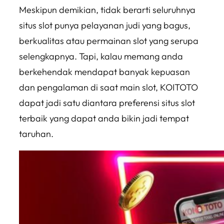
Meskipun demikian, tidak berarti seluruhnya
situs slot punya pelayanan judi yang bagus,
berkualitas atau permainan slot yang serupa
selengkapnya. Tapi, kalau memang anda
berkehendak mendapat banyak kepuasan
dan pengalaman di saat main slot, KOITOTO
dapat jadi satu diantara preferensi situs slot
terbaik yang dapat anda bikin jadi tempat
taruhan.