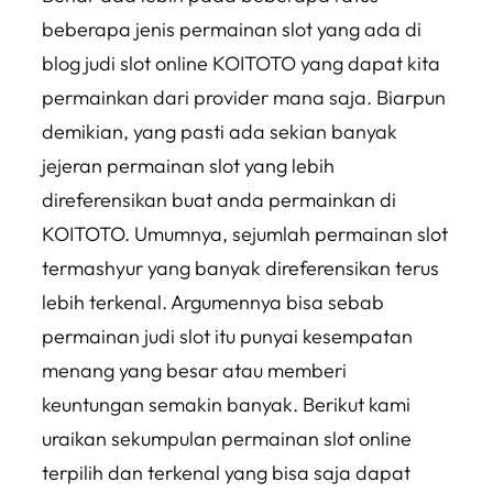
beberapa jenis permainan slot yang ada di
blog judi slot online KOITOTO yang dapat kita
permainkan dari provider mana saja. Biarpun
demikian, yang pasti ada sekian banyak
jejeran permainan slot yang lebih
direferensikan buat anda permainkan di
KOITOTO. Umumnya, sejumlah permainan slot
termashyur yang banyak direferensikan terus
lebih terkenal. Argumennya bisa sebab
permainan judi slot itu punyai kesempatan
menang yang besar atau memberi
keuntungan semakin banyak. Berikut kami
uraikan sekumpulan permainan slot online
terpilih dan terkenal yang bisa saja dapat