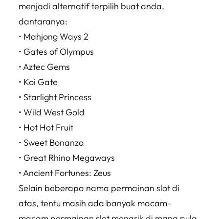
menjadi alternatif terpilih buat anda,
dantaranya:
• Mahjong Ways 2
• Gates of Olympus
• Aztec Gems
• Koi Gate
• Starlight Princess
• Wild West Gold
• Hot Hot Fruit
• Sweet Bonanza
• Great Rhino Megaways
• Ancient Fortunes: Zeus
Selain beberapa nama permainan slot di
atas, tentu masih ada banyak macam-
macam permainan slot menarik di mana pula