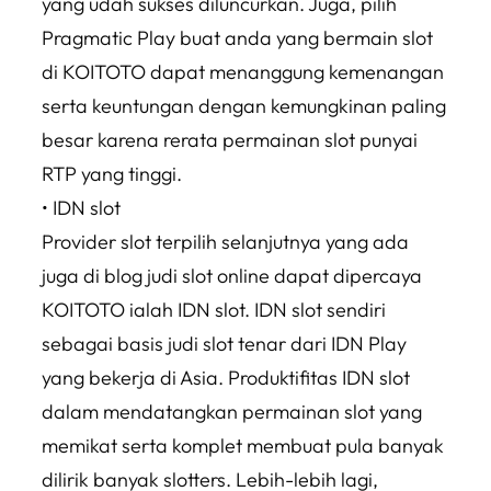
yang udah sukses diluncurkan. Juga, pilih
Pragmatic Play buat anda yang bermain slot
di KOITOTO dapat menanggung kemenangan
serta keuntungan dengan kemungkinan paling
besar karena rerata permainan slot punyai
RTP yang tinggi.
• IDN slot
Provider slot terpilih selanjutnya yang ada
juga di blog judi slot online dapat dipercaya
KOITOTO ialah IDN slot. IDN slot sendiri
sebagai basis judi slot tenar dari IDN Play
yang bekerja di Asia. Produktifitas IDN slot
dalam mendatangkan permainan slot yang
memikat serta komplet membuat pula banyak
dilirik banyak slotters. Lebih-lebih lagi,