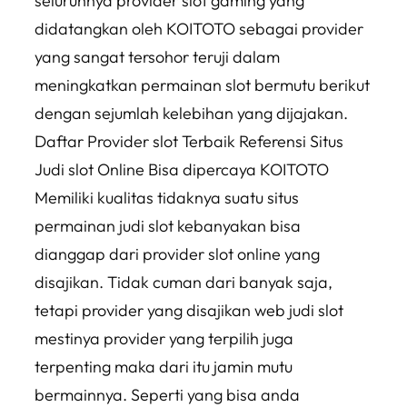
seluruhnya provider slot gaming yang
didatangkan oleh KOITOTO sebagai provider
yang sangat tersohor teruji dalam
meningkatkan permainan slot bermutu berikut
dengan sejumlah kelebihan yang dijajakan.
Daftar Provider slot Terbaik Referensi Situs
Judi slot Online Bisa dipercaya KOITOTO
Memiliki kualitas tidaknya suatu situs
permainan judi slot kebanyakan bisa
dianggap dari provider slot online yang
disajikan. Tidak cuman dari banyak saja,
tetapi provider yang disajikan web judi slot
mestinya provider yang terpilih juga
terpenting maka dari itu jamin mutu
bermainnya. Seperti yang bisa anda