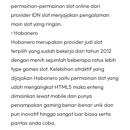
permainan-permainan slot online dari
provider IDN slot menjajakan pengalaman
main slot yang ringan.
• Habanero
Habanero merupakan provider judi slot
terpilih yang sudah bekerja dari tahun 2012
dengan meniti sejumlah beberapa ratus lebih
type games slot. Kelebihan atraktif yang
dijajakan Habanero yaitu permainan slot yang
udah mengangkat HTML5 maka enteng
dimainkan lewat mobile dan punya
penampakan gaming benar-benar unik dan
pun inovatif hingga sangat luar biasa serta
pantas anda coba.