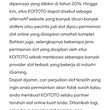
dipercaya yang dibikin di tahun 2014. Hingga
kini, situs KOITOTO dapat disebut sebagai
alternatif website yang banyak dicari banyak
slotters atau pecinta judi slot dipicu permainan
slot online yang disiapkan amatlah komplet.
Bahkan juga, selengkapnya beberapa jenis
permainan slot yang disajikan oleh situs
KOITOTO sebab membawa seberapa banyak
provider slot terbaik yang bekerja di industri
iGaming.
Dapat dijamin, cari perjudian slot terpilih yang
ingin anda permainkan akan tidak susah kalau
anda membuat KOITOTO selaku partner
taruhan slot online buat anda. Ditambah lagi,