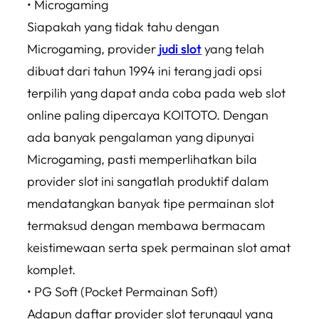
• Microgaming
Siapakah yang tidak tahu dengan
Microgaming, provider
judi slot
yang telah
dibuat dari tahun 1994 ini terang jadi opsi
terpilih yang dapat anda coba pada web slot
online paling dipercaya KOITOTO. Dengan
ada banyak pengalaman yang dipunyai
Microgaming, pasti memperlihatkan bila
provider slot ini sangatlah produktif dalam
mendatangkan banyak tipe permainan slot
termaksud dengan membawa bermacam
keistimewaan serta spek permainan slot amat
komplet.
• PG Soft (Pocket Permainan Soft)
Adapun daftar provider slot terunggul yang