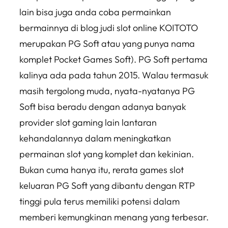
lain bisa juga anda coba permainkan
bermainnya di blog judi slot online KOITOTO
merupakan PG Soft atau yang punya nama
komplet Pocket Games Soft). PG Soft pertama
kalinya ada pada tahun 2015. Walau termasuk
masih tergolong muda, nyata-nyatanya PG
Soft bisa beradu dengan adanya banyak
provider slot gaming lain lantaran
kehandalannya dalam meningkatkan
permainan slot yang komplet dan kekinian.
Bukan cuma hanya itu, rerata games slot
keluaran PG Soft yang dibantu dengan RTP
tinggi pula terus memiliki potensi dalam
memberi kemungkinan menang yang terbesar.