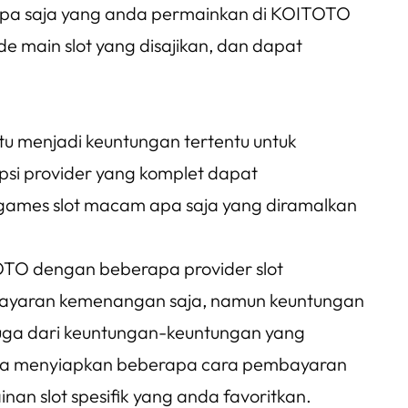
m apa saja yang anda permainkan di KOITOTO
e main slot yang disajikan, dan dapat
itu menjadi keuntungan tertentu untuk
si provider yang komplet dapat
ames slot macam apa saja yang diramalkan
ITOTO dengan beberapa provider slot
bayaran kemenangan saja, namun keuntungan
juga dari keuntungan-keuntungan yang
ercaya menyiapkan beberapa cara pembayaran
n slot spesifik yang anda favoritkan.