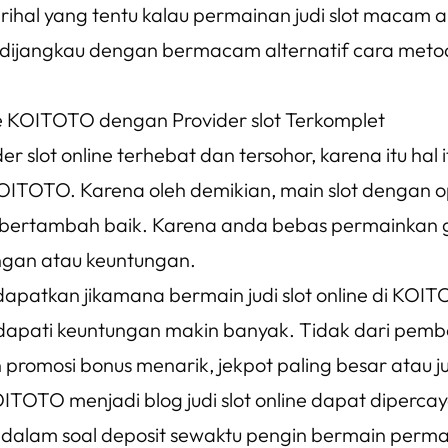
perihal yang tentu kalau permainan judi slot maca
 dijangkau dengan bermacam alternatif cara metod
ne KOITOTO dengan Provider slot Terkomplet
 slot online terhebat dan tersohor, karena itu hal 
TOTO. Karena oleh demikian, main slot dengan op
bertambah baik. Karena anda bebas permainkan g
gan atau keuntungan.
 dapatkan jikamana bermain judi slot online di KO
dapati keuntungan makin banyak. Tidak dari pem
 promosi bonus menarik, jekpot paling besar atau 
i, KOITOTO menjadi blog judi slot online dapat dip
am soal deposit sewaktu pengin bermain permaina