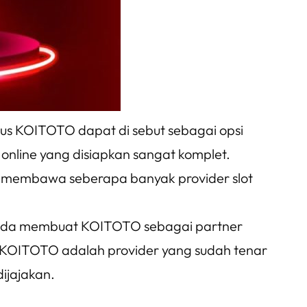
itus KOITOTO dapat di sebut sebagai opsi
 online yang disiapkan sangat komplet.
 membawa seberapa banyak provider slot
u anda membuat KOITOTO sebagai partner
h KOITOTO adalah provider yang sudah tenar
ijajakan.