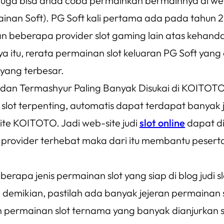
in juga bisa anda coba permainkan bermainnya di web
an Soft). PG Soft kali pertama ada pada tahun 2
 beberapa provider slot gaming lain atas kehand
 itu, rerata permainan slot keluaran PG Soft yang d
yang terbesar.
 dan Termashyur Paling Banyak Disukai di KOITOT
lot terpenting, automatis dapat terdapat banyak j
ite KOITOTO. Jadi web-site judi
slot online
dapat d
rovider terhebat maka dari itu membantu pesertan
erapa jenis permainan slot yang siap di blog judi 
demikian, pastilah ada banyak jejeran permainan s
 permainan slot ternama yang banyak dianjurkan s