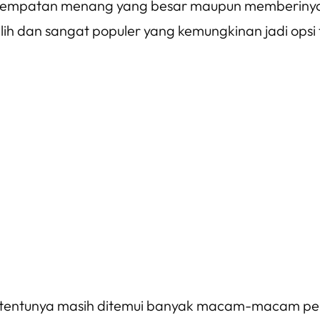
 kesempatan menang yang besar maupun memberinya 
ilih dan sangat populer yang kemungkinan jadi ops
s, tentunya masih ditemui banyak macam-macam pe