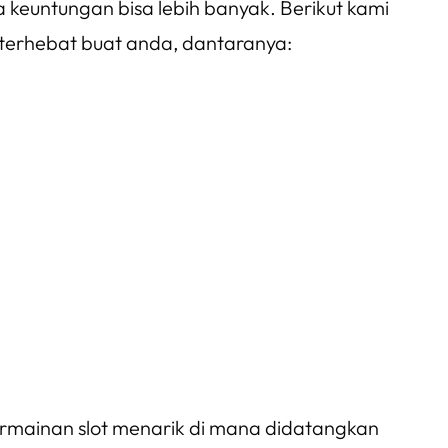
keuntungan bisa lebih banyak. Berikut kami
i terhebat buat anda, dantaranya:
rmainan slot menarik di mana didatangkan