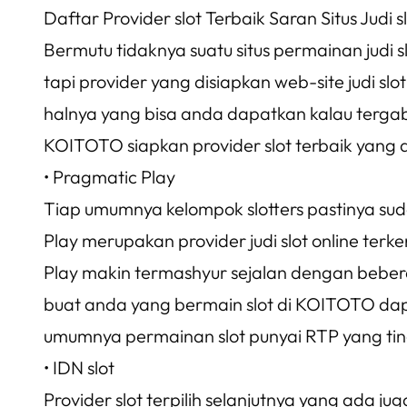
Daftar Provider slot Terbaik Saran Situs Judi
Bermutu tidaknya suatu situs permainan judi s
tapi provider yang disiapkan web-site judi sl
halnya yang bisa anda dapatkan kalau tergabu
KOITOTO siapkan provider slot terbaik yang
• Pragmatic Play
Tiap umumnya kelompok slotters pastinya s
Play merupakan provider judi slot online terk
Play makin termashyur sejalan dengan bebera
buat anda yang bermain slot di KOITOTO d
umumnya permainan slot punyai RTP yang tin
• IDN slot
Provider slot terpilih selanjutnya yang ada jug