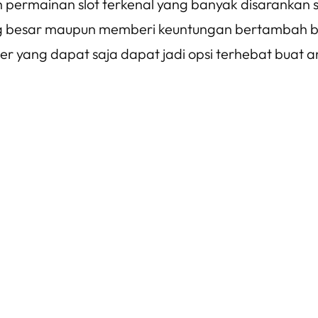
ermainan slot terkenal yang banyak disarankan se
ang besar maupun memberi keuntungan bertambah b
ler yang dapat saja dapat jadi opsi terhebat buat 