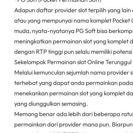
Adapun daftar provider slot terpilih yang la
atau yang mempunyai nama komplet Pocket Ga
muda, nyata-nyatanya PG Soft bisa berkompe
meningkatkan permainan slot yang komplet da
dengan RTP tinggi pun selalu memiliki pote
Sekelompok Permainan slot Online Terunggu
Melalui kemunculan sejumlah nama provider s
terhebat yang dapat anda permainkan pada 
menekankan permainan slot yang komplet dar
yang diunggulkan semasing.
Memang benar ada lebih dari beberapa ratus 
permainkan dari provider mana pun. Biarpun 