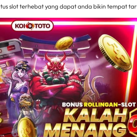
tus slot terhebat yang dapat anda bikin tempat ta