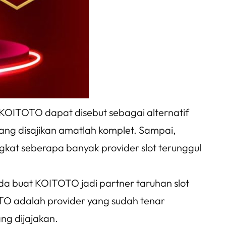
us KOITOTO dapat disebut sebagai alternatif
 yang disajikan amatlah komplet. Sampai,
at seberapa banyak provider slot terunggul
nda buat KOITOTO jadi partner taruhan slot
OTO adalah provider yang sudah tenar
ng dijajakan.