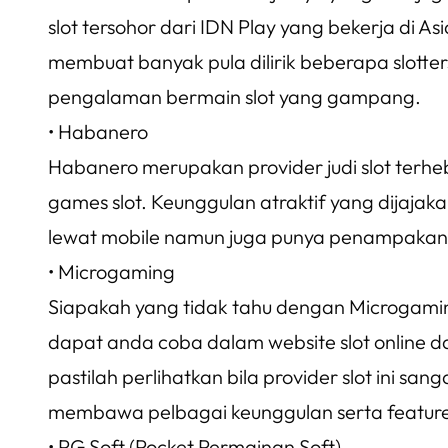
slot tersohor dari IDN Play yang bekerja di 
membuat banyak pula dilirik beberapa slotters
pengalaman bermain slot yang gampang.
• Habanero
Habanero merupakan provider judi slot terhe
games slot. Keunggulan atraktif yang dija
lewat mobile namun juga punya penampakan ga
• Microgaming
Siapakah yang tidak tahu dengan Microgami
dapat anda coba dalam website slot online
pastilah perlihatkan bila provider slot ini 
membawa pelbagai keunggulan serta feature 
• PG Soft (Pocket Permainan Soft)