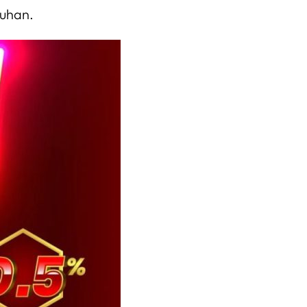
ruhan.