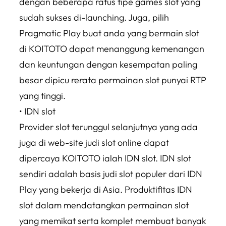
dengan beberapa ratus tipe games slot yang
sudah sukses di-launching. Juga, pilih
Pragmatic Play buat anda yang bermain slot
di KOITOTO dapat menanggung kemenangan
dan keuntungan dengan kesempatan paling
besar dipicu rerata permainan slot punyai RTP
yang tinggi.
• IDN slot
Provider slot terunggul selanjutnya yang ada
juga di web-site judi slot online dapat
dipercaya KOITOTO ialah IDN slot. IDN slot
sendiri adalah basis judi slot populer dari IDN
Play yang bekerja di Asia. Produktifitas IDN
slot dalam mendatangkan permainan slot
yang memikat serta komplet membuat banyak