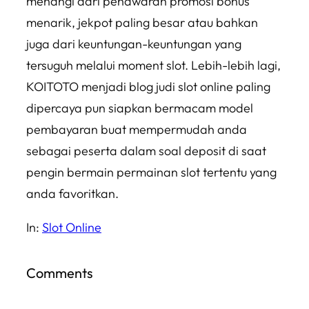
menangi dari penawaran promosi bonus
menarik, jekpot paling besar atau bahkan
juga dari keuntungan-keuntungan yang
tersuguh melalui moment slot. Lebih-lebih lagi,
KOITOTO menjadi blog judi slot online paling
dipercaya pun siapkan bermacam model
pembayaran buat mempermudah anda
sebagai peserta dalam soal deposit di saat
pengin bermain permainan slot tertentu yang
anda favoritkan.
In:
Slot Online
Comments