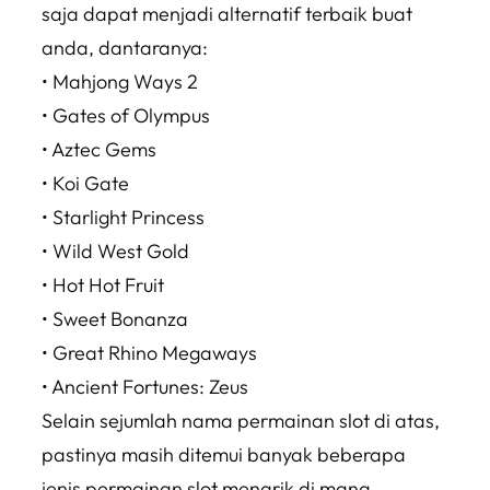
saja dapat menjadi alternatif terbaik buat
anda, dantaranya:
• Mahjong Ways 2
• Gates of Olympus
• Aztec Gems
• Koi Gate
• Starlight Princess
• Wild West Gold
• Hot Hot Fruit
• Sweet Bonanza
• Great Rhino Megaways
• Ancient Fortunes: Zeus
Selain sejumlah nama permainan slot di atas,
pastinya masih ditemui banyak beberapa
jenis permainan slot menarik di mana