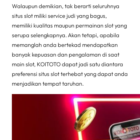
Walaupun demikian, tak berarti seluruhnya
situs slot miliki service judi yang bagus,
memiliki kualitas maupun permainan slot yang
serupa selengkapnya. Akan tetapi, apabila
memanglah anda bertekad mendapatkan
banyak kepuasan dan pengalaman di saat
main slot, KOITOTO dapat jadi satu diantara
preferensi situs slot terhebat yang dapat anda
menjadikan tempat taruhan.