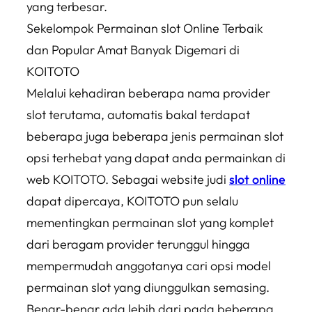
yang terbesar.
Sekelompok Permainan slot Online Terbaik
dan Popular Amat Banyak Digemari di
KOITOTO
Melalui kehadiran beberapa nama provider
slot terutama, automatis bakal terdapat
beberapa juga beberapa jenis permainan slot
opsi terhebat yang dapat anda permainkan di
web KOITOTO. Sebagai website judi
slot online
dapat dipercaya, KOITOTO pun selalu
mementingkan permainan slot yang komplet
dari beragam provider terunggul hingga
mempermudah anggotanya cari opsi model
permainan slot yang diunggulkan semasing.
Benar-benar ada lebih dari pada beberapa