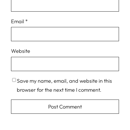
Email
*
Website
Save my name, email, and website in this
browser for the next time I comment.