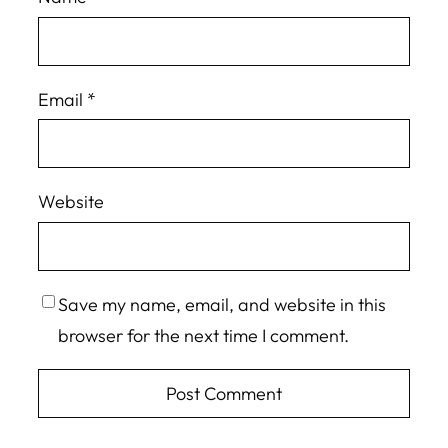
Email
*
Website
Save my name, email, and website in this
browser for the next time I comment.