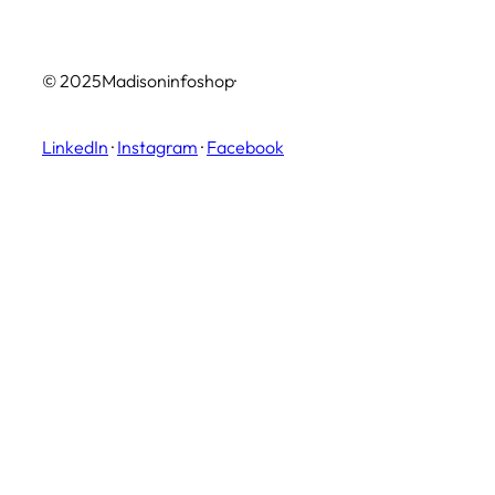
© 2025
Madisoninfoshop
·
LinkedIn
·
Instagram
·
Facebook