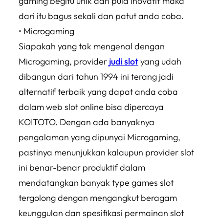
gaming begitu unik dan pula inovatif maka
dari itu bagus sekali dan patut anda coba.
• Microgaming
Siapakah yang tak mengenal dengan
Microgaming, provider
judi slot
yang udah
dibangun dari tahun 1994 ini terang jadi
alternatif terbaik yang dapat anda coba
dalam web slot online bisa dipercaya
KOITOTO. Dengan ada banyaknya
pengalaman yang dipunyai Microgaming,
pastinya menunjukkan kalaupun provider slot
ini benar-benar produktif dalam
mendatangkan banyak type games slot
tergolong dengan mengangkut beragam
keunggulan dan spesifikasi permainan slot