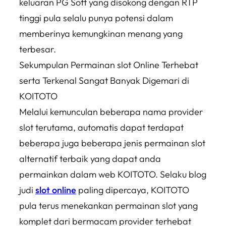
keluaran PG Soft yang disokong dengan RTP
tinggi pula selalu punya potensi dalam
memberinya kemungkinan menang yang
terbesar.
Sekumpulan Permainan slot Online Terhebat
serta Terkenal Sangat Banyak Digemari di
KOITOTO
Melalui kemunculan beberapa nama provider
slot terutama, automatis dapat terdapat
beberapa juga beberapa jenis permainan slot
alternatif terbaik yang dapat anda
permainkan dalam web KOITOTO. Selaku blog
judi
slot online
paling dipercaya, KOITOTO
pula terus menekankan permainan slot yang
komplet dari bermacam provider terhebat