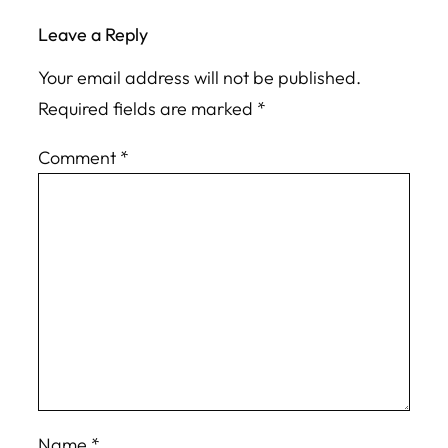
Leave a Reply
Your email address will not be published.
Required fields are marked
*
Comment
*
Name
*