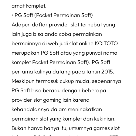
amat komplet.
• PG Soft (Pocket Permainan Soft)
Adapun daftar provider slot terhebat yang
lain juga bisa anda coba permainkan
bermainnya di web judi slot online KOITOTO
merupakan PG Soft atau yang punyai nama
komplet Pocket Permainan Soft). PG Soft
pertama kalinya datang pada tahun 2015.
Meskipun termasuk cukup muda, sebenarnya
PG Soft bisa beradu dengan beberapa
provider slot gaming lain karena
kehandalannya dalam meningkatkan
permainan slot yang komplet dan kekinian.
Bukan hanya hanya itu, umumnya games slot