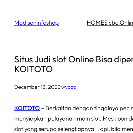
Skip
to
Madisoninfoshop
HOME
Sicbo Onli
content
Situs Judi slot Online Bisa di
KOITOTO
December 12, 2022
·
wvcoa
KOITOTO
– Berkaitan dengan tingginya pecint
menyiapkan pelayanan main slot. Meskipun dem
slot yang serupa selengkapnya. Tapi, bila