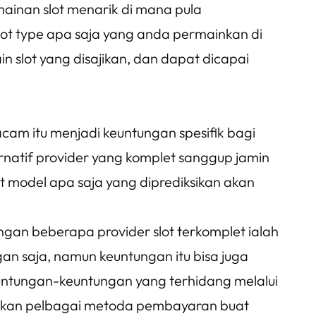
mainan slot menarik di mana pula
slot type apa saja yang anda permainkan di
n slot yang disajikan, dan dapat dicapai
acam itu menjadi keuntungan spesifik bagi
natif provider yang komplet sanggup jamin
 model apa saja yang diprediksikan akan
ngan beberapa provider slot terkomplet ialah
 saja, namun keuntungan itu bisa juga
untungan-keuntungan yang terhidang melalui
siapkan pelbagai metoda pembayaran buat