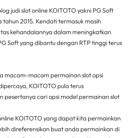
log judi slot online KOITOTO yakni PG Soft
 tahun 2015. Kendati termasuk masih
 atas kehandalannya dalam meningkatkan
PG Soft yang dibantu dengan RTP tinggi terus
juga macam-macam permainan slot opsi
dipercaya, KOITOTO pula terus
 pesertanya cari opsi model permainan slot
 online KOITOTO yang dapat kita permainkan
lebih direferensikan buat anda permainkan di