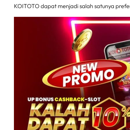
KOITOTO dapat menjadi salah satunya prefere