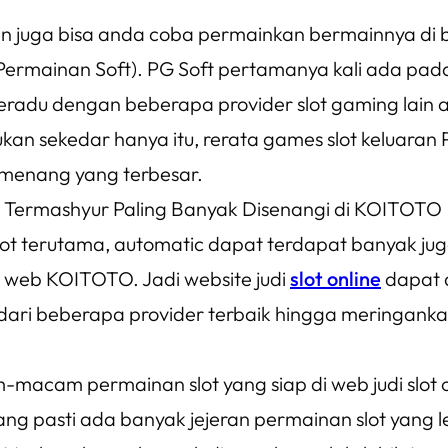
ain juga bisa anda coba permainkan bermainnya di b
rmainan Soft). PG Soft pertamanya kali ada pada
eradu dengan beberapa provider slot gaming lain
kan sekedar hanya itu, rerata games slot keluaran 
 menang yang terbesar.
n Termashyur Paling Banyak Disenangi di KOITOTO
slot terutama, automatic dapat terdapat banyak 
web KOITOTO. Jadi website judi
slot online
dapat 
ari beberapa provider terbaik hingga meringankan
macam permainan slot yang siap di web judi slot
ang pasti ada banyak jejeran permainan slot yang 