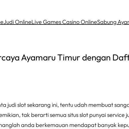
ne
Judi Online
Live Games Casino Online
Sabung Aya
percaya Ayamaru Timur dengan Dafta
a judi slot sekarang ini, tentu udah membuat sangat
ikian, tak berarti semua situs slot punyai servic
 memanglah anda berkemauan mendapat banyak kepu