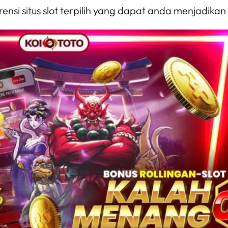
nsi situs slot terpilih yang dapat anda menjadika