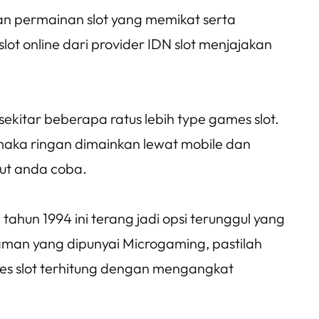
gkan permainan slot yang memikat serta
ot online dari provider IDN slot menjajakan
ekitar beberapa ratus lebih type games slot.
aka ringan dimainkan lewat mobile dan
tut anda coba.
tahun 1994 ini terang jadi opsi terunggul yang
man yang dipunyai Microgaming, pastilah
mes slot terhitung dengan mengangkat