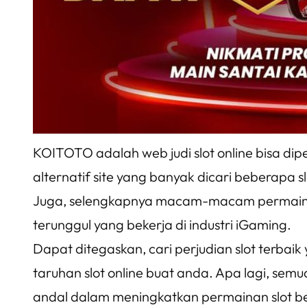
KOITOTO adalah web judi slot online bisa dip
alternatif site yang banyak dicari beberapa sl
Juga, selengkapnya macam-macam permainan
terunggul yang bekerja di industri iGaming.
Dapat ditegaskan, cari perjudian slot terba
taruhan slot online buat anda. Apa lagi, se
andal dalam meningkatkan permainan slot be