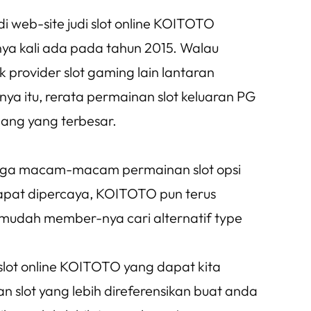
i web-site judi slot online KOITOTO
a kali ada pada tahun 2015. Walau
provider slot gaming lain lantaran
a itu, rerata permainan slot keluaran PG
nang yang terbesar.
 juga macam-macam permainan slot opsi
pat dipercaya, KOITOTO pun terus
mudah member-nya cari alternatif type
 slot online KOITOTO yang dapat kita
 slot yang lebih direferensikan buat anda