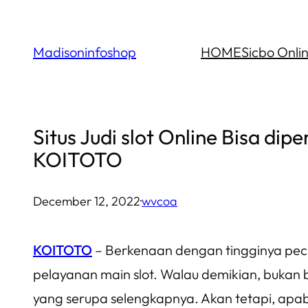
Skip
to
Madisoninfoshop
HOME
Sicbo Onli
content
Situs Judi slot Online Bisa di
KOITOTO
December 12, 2022
·
wvcoa
KOITOTO
– Berkenaan dengan tingginya pecint
pelayanan main slot. Walau demikian, bukan be
yang serupa selengkapnya. Akan tetapi, ap