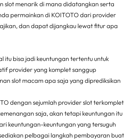
n slot menarik di mana didatangkan serta
g anda permainkan di KOITOTO dari provider
jikan, dan dapat dijangkau lewat fitur apa
 itu bisa jadi keuntungan tertentu untuk
if provider yang komplet sanggup
an slot macam apa saja yang diprediksikan
OTO dengan sejumlah provider slot terkomplet
emenangan saja, akan tetapi keuntungan itu
dari keuntungan-keuntungan yang tersuguh
un sediakan pelbagai langkah pembayaran buat