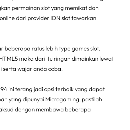
tangkan permainan slot yang memikat dan
nline dari provider IDN slot tawarkan
ar beberapa ratus lebih type games slot.
HTML5 maka dari itu ringan dimainkan lewat
li serta wajar anda coba.
94 ini terang jadi opsi terbaik yang dapat
n yang dipunyai Microgaming, pastilah
 termaksud dengan membawa beberapa