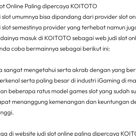
 slot Online Paling dipercaya KOITOTO
 slot umumnya bisa dipandang dari provider slot on
judi slot semestinya provider yang terhebat namun j
inya masuk di KOITOTO sebagai web judi slot onl
nda coba bermainnya sebagai berikut ini:
ya sangat mengetahui serta akrab dengan yang be
 terkenal serta paling besar di industri iGaming di 
n beberapa ratus model games slot yang sudah suks
 dapat menanggung kemenangan dan keuntungan de
nggi.
ga di website judi slot online paling dipercaya KOIT