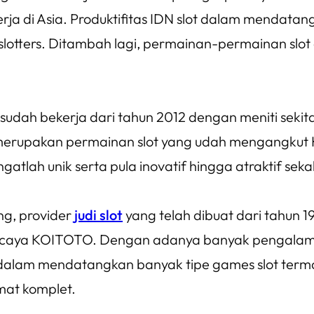
ekerja di Asia. Produktifitas IDN slot dalam menda
lotters. Ditambah lagi, permainan-permainan slot o
ng sudah bekerja dari tahun 2012 dengan meniti sekit
 merupakan permainan slot yang udah mengangkut 
tlah unik serta pula inovatif hingga atraktif seka
ng, provider
judi slot
yang telah dibuat dari tahun 19
ercaya KOITOTO. Dengan adanya banyak pengalama
uktif dalam mendatangkan banyak tipe games slot
mat komplet.