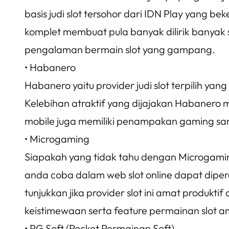
basis judi slot tersohor dari IDN Play yang b
komplet membuat pula banyak dilirik banyak s
pengalaman bermain slot yang gampang.
• Habanero
Habanero yaitu provider judi slot terpilih ya
Kelebihan atraktif yang dijajakan Habanero
mobile juga memiliki penampakan gaming sanga
• Microgaming
Siapakah yang tidak tahu dengan Microgami
anda coba dalam web slot online dapat dip
tunjukkan jika provider slot ini amat prod
keistimewaan serta feature permainan slot a
• PG Soft (Pocket Permainan Soft)