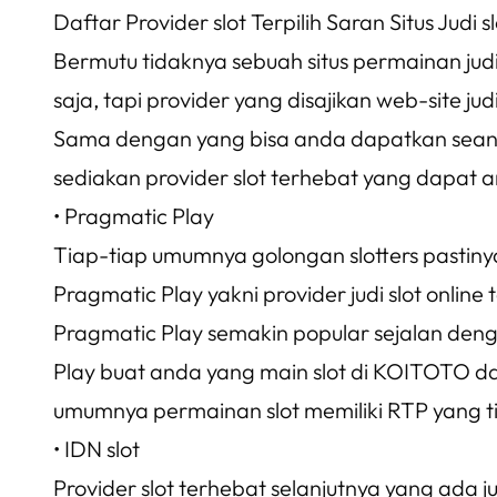
Daftar Provider slot Terpilih Saran Situs Judi
Bermutu tidaknya sebuah situs permainan judi
saja, tapi provider yang disajikan web-site 
Sama dengan yang bisa anda dapatkan seanda
sediakan provider slot terhebat yang dapat a
• Pragmatic Play
Tiap-tiap umumnya golongan slotters pastin
Pragmatic Play yakni provider judi slot online
Pragmatic Play semakin popular sejalan denga
Play buat anda yang main slot di KOITOTO
umumnya permainan slot memiliki RTP yang ti
• IDN slot
Provider slot terhebat selanjutnya yang ada ju