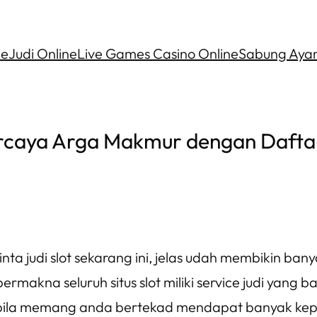
ne
Judi Online
Live Games Casino Online
Sabung Aya
percaya Arga Makmur dengan Daftar
a judi slot sekarang ini, jelas udah membikin bany
rmakna seluruh situs slot miliki service judi yang 
abila memang anda bertekad mendapat banyak kep