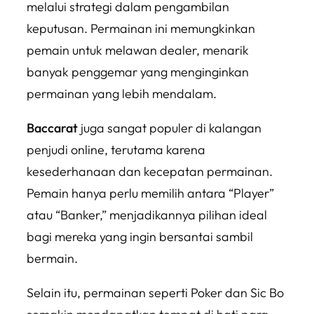
melalui strategi dalam pengambilan
keputusan. Permainan ini memungkinkan
pemain untuk melawan dealer, menarik
banyak penggemar yang menginginkan
permainan yang lebih mendalam.
Baccarat
juga sangat populer di kalangan
penjudi online, terutama karena
kesederhanaan dan kecepatan permainan.
Pemain hanya perlu memilih antara “Player”
atau “Banker,” menjadikannya pilihan ideal
bagi mereka yang ingin bersantai sambil
bermain.
Selain itu, permainan seperti Poker dan Sic Bo