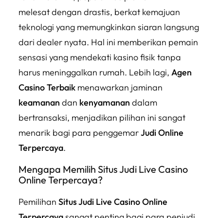
melesat dengan drastis, berkat kemajuan
teknologi yang memungkinkan siaran langsung
dari dealer nyata. Hal ini memberikan pemain
sensasi yang mendekati kasino fisik tanpa
harus meninggalkan rumah. Lebih lagi,
Agen
Casino Terbaik
menawarkan jaminan
keamanan
dan
kenyamanan
dalam
bertransaksi, menjadikan pilihan ini sangat
menarik bagi para penggemar
Judi Online
Terpercaya
.
Mengapa Memilih Situs Judi Live Casino
Online Terpercaya?
Pemilihan
Situs Judi Live Casino Online
Terpercaya
sangat penting bagi para penjudi