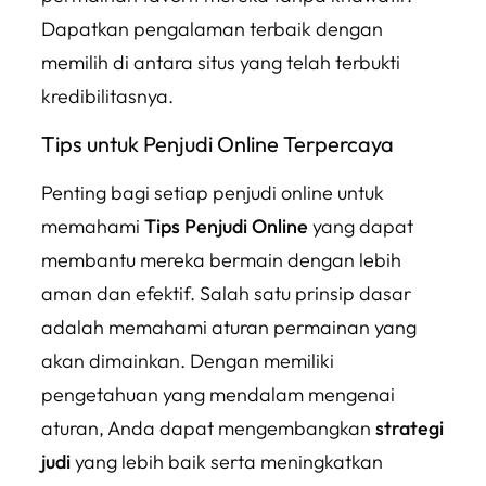
Dapatkan pengalaman terbaik dengan
memilih di antara situs yang telah terbukti
kredibilitasnya.
Tips untuk Penjudi Online Terpercaya
Penting bagi setiap penjudi online untuk
memahami
Tips Penjudi Online
yang dapat
membantu mereka bermain dengan lebih
aman dan efektif. Salah satu prinsip dasar
adalah memahami aturan permainan yang
akan dimainkan. Dengan memiliki
pengetahuan yang mendalam mengenai
aturan, Anda dapat mengembangkan
strategi
judi
yang lebih baik serta meningkatkan