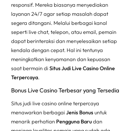
responsif. Mereka biasanya menyediakan
layanan 24/7 agar setiap masalah dapat
segera ditangani. Melalui berbagai kanal
seperti live chat, telepon, atau email, pemain
dapat berinteraksi dan menyelesaikan setiap
kendala dengan cepat. Hal ini tentunya
meningkatkan kenyamanan dan kepuasan
saat bermain di
Situs Judi Live Casino Online
Terpercaya
.
Bonus Live Casino Terbesar yang Tersedia
Situs judi live casino online terpercaya
menawarkan berbagai
Jenis Bonus
untuk
menarik perhatian
Pengguna Baru
dan
menjaga loyalitas pemain yang sudah ada.