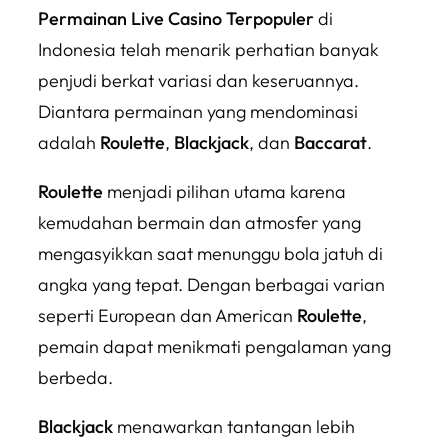
Permainan Live Casino Terpopuler
di
Indonesia telah menarik perhatian banyak
penjudi berkat variasi dan keseruannya.
Diantara permainan yang mendominasi
adalah
Roulette
,
Blackjack
, dan
Baccarat
.
Roulette
menjadi pilihan utama karena
kemudahan bermain dan atmosfer yang
mengasyikkan saat menunggu bola jatuh di
angka yang tepat. Dengan berbagai varian
seperti European dan American
Roulette
,
pemain dapat menikmati pengalaman yang
berbeda.
Blackjack
menawarkan tantangan lebih