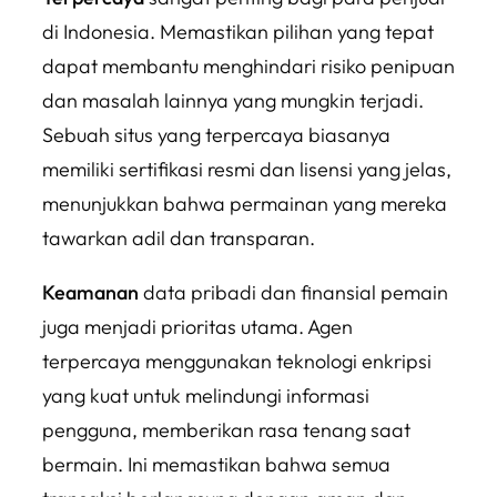
di Indonesia. Memastikan pilihan yang tepat
dapat membantu menghindari risiko penipuan
dan masalah lainnya yang mungkin terjadi.
Sebuah situs yang terpercaya biasanya
memiliki sertifikasi resmi dan lisensi yang jelas,
menunjukkan bahwa permainan yang mereka
tawarkan adil dan transparan.
Keamanan
data pribadi dan finansial pemain
juga menjadi prioritas utama. Agen
terpercaya menggunakan teknologi enkripsi
yang kuat untuk melindungi informasi
pengguna, memberikan rasa tenang saat
bermain. Ini memastikan bahwa semua