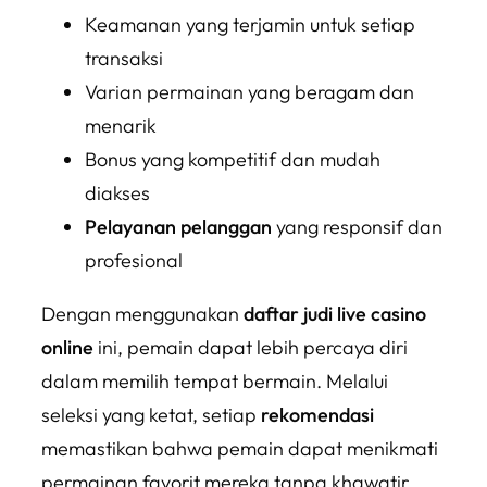
Keamanan yang terjamin untuk setiap
transaksi
Varian permainan yang beragam dan
menarik
Bonus yang kompetitif dan mudah
diakses
Pelayanan pelanggan
yang responsif dan
profesional
Dengan menggunakan
daftar judi live casino
online
ini, pemain dapat lebih percaya diri
dalam memilih tempat bermain. Melalui
seleksi yang ketat, setiap
rekomendasi
memastikan bahwa pemain dapat menikmati
permainan favorit mereka tanpa khawatir.