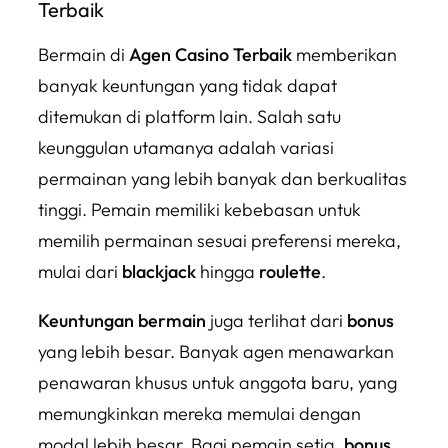
Terbaik
Bermain di
Agen Casino Terbaik
memberikan
banyak keuntungan yang tidak dapat
ditemukan di platform lain. Salah satu
keunggulan utamanya adalah variasi
permainan yang lebih banyak dan berkualitas
tinggi. Pemain memiliki kebebasan untuk
memilih permainan sesuai preferensi mereka,
mulai dari
blackjack
hingga
roulette
.
Keuntungan bermain
juga terlihat dari
bonus
yang lebih besar. Banyak agen menawarkan
penawaran khusus untuk anggota baru, yang
memungkinkan mereka memulai dengan
modal lebih besar. Bagi pemain setia,
bonus