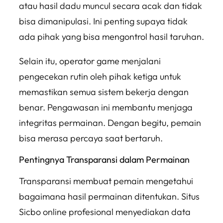
atau hasil dadu muncul secara acak dan tidak
bisa dimanipulasi. Ini penting supaya tidak
ada pihak yang bisa mengontrol hasil taruhan.
Selain itu, operator game menjalani
pengecekan rutin oleh pihak ketiga untuk
memastikan semua sistem bekerja dengan
benar. Pengawasan ini membantu menjaga
integritas permainan. Dengan begitu, pemain
bisa merasa percaya saat bertaruh.
Pentingnya Transparansi dalam Permainan
Transparansi membuat pemain mengetahui
bagaimana hasil permainan ditentukan. Situs
Sicbo online profesional menyediakan data