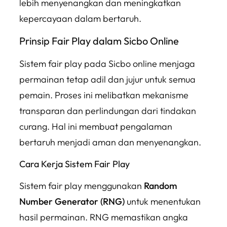
lebih menyenangkan dan meningkatkan
kepercayaan dalam bertaruh.
Prinsip Fair Play dalam Sicbo Online
Sistem fair play pada Sicbo online menjaga
permainan tetap adil dan jujur untuk semua
pemain. Proses ini melibatkan mekanisme
transparan dan perlindungan dari tindakan
curang. Hal ini membuat pengalaman
bertaruh menjadi aman dan menyenangkan.
Cara Kerja Sistem Fair Play
Sistem fair play menggunakan
Random
Number Generator (RNG)
untuk menentukan
hasil permainan. RNG memastikan angka