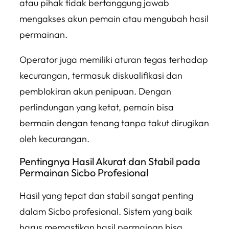
atau pihak tidak bertanggung jawab
mengakses akun pemain atau mengubah hasil
permainan.
Operator juga memiliki aturan tegas terhadap
kecurangan, termasuk diskualifikasi dan
pemblokiran akun penipuan. Dengan
perlindungan yang ketat, pemain bisa
bermain dengan tenang tanpa takut dirugikan
oleh kecurangan.
Pentingnya Hasil Akurat dan Stabil pada
Permainan Sicbo Profesional
Hasil yang tepat dan stabil sangat penting
dalam Sicbo profesional. Sistem yang baik
harus memastikan hasil permainan bisa