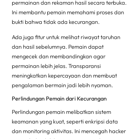
permainan dan rekaman hasil secara terbuka.
Ini membantu pemain memahami proses dan
bukti bahwa tidak ada kecurangan.
Ada juga fitur untuk melihat riwayat taruhan
dan hasil sebelumnya. Pemain dapat
mengecek dan membandingkan agar
permainan lebih jelas. Transparansi
meningkatkan kepercayaan dan membuat
pengalaman bermain jadi lebih nyaman.
Perlindungan Pemain dari Kecurangan
Perlindungan pemain melibatkan sistem
keamanan yang kuat, seperti enkripsi data
dan monitoring aktivitas. Ini mencegah hacker