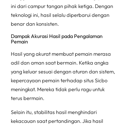
ini dari campur tangan pihak ketiga. Dengan
teknologi ini, hasil selalu diperbarui dengan
benar dan konsisten.
Dampak Akurasi Hasil pada Pengalaman
Pemain
Hasil yang akurat membuat pemain merasa
adil dan aman saat bermain. Ketika angka
yang keluar sesuai dengan aturan dan sistem,
kepercayaan pemain terhadap situs Sicbo
meningkat. Mereka tidak perlu ragu untuk
terus bermain.
Selain itu, stabilitas hasil menghindari
kekacauan saat pertandingan. Jika hasil