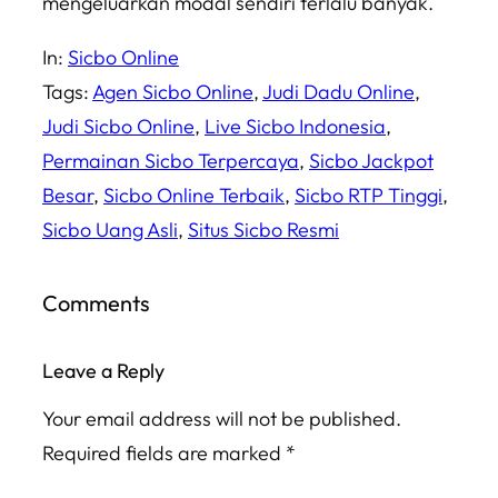
mengeluarkan modal sendiri terlalu banyak.
In:
Sicbo Online
Tags:
Agen Sicbo Online
, 
Judi Dadu Online
, 
Judi Sicbo Online
, 
Live Sicbo Indonesia
, 
Permainan Sicbo Terpercaya
, 
Sicbo Jackpot
Besar
, 
Sicbo Online Terbaik
, 
Sicbo RTP Tinggi
, 
Sicbo Uang Asli
, 
Situs Sicbo Resmi
Comments
Leave a Reply
Your email address will not be published.
Required fields are marked
*