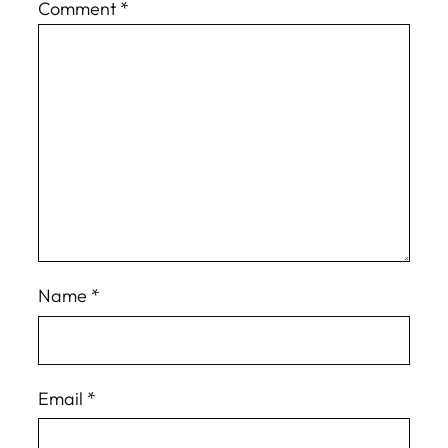
Comment
*
Name
*
Email
*