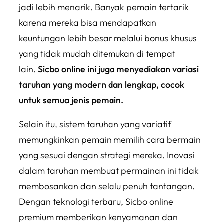
jadi lebih menarik. Banyak pemain tertarik
karena mereka bisa mendapatkan
keuntungan lebih besar melalui bonus khusus
yang tidak mudah ditemukan di tempat
lain.
Sicbo online ini juga menyediakan variasi
taruhan yang modern dan lengkap, cocok
untuk semua jenis pemain.
Selain itu, sistem taruhan yang variatif
memungkinkan pemain memilih cara bermain
yang sesuai dengan strategi mereka. Inovasi
dalam taruhan membuat permainan ini tidak
membosankan dan selalu penuh tantangan.
Dengan teknologi terbaru, Sicbo online
premium memberikan kenyamanan dan