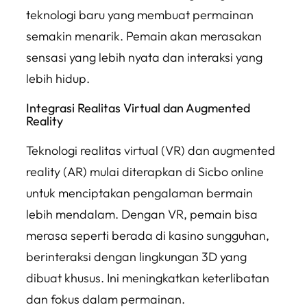
teknologi baru yang membuat permainan
semakin menarik. Pemain akan merasakan
sensasi yang lebih nyata dan interaksi yang
lebih hidup.
Integrasi Realitas Virtual dan Augmented
Reality
Teknologi realitas virtual (VR) dan augmented
reality (AR) mulai diterapkan di Sicbo online
untuk menciptakan pengalaman bermain
lebih mendalam. Dengan VR, pemain bisa
merasa seperti berada di kasino sungguhan,
berinteraksi dengan lingkungan 3D yang
dibuat khusus. Ini meningkatkan keterlibatan
dan fokus dalam permainan.