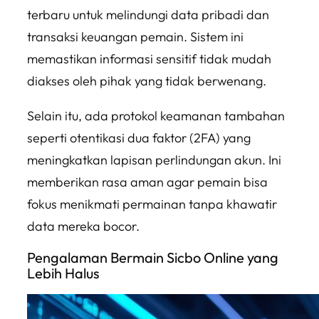
terbaru untuk melindungi data pribadi dan
transaksi keuangan pemain. Sistem ini
memastikan informasi sensitif tidak mudah
diakses oleh pihak yang tidak berwenang.
Selain itu, ada protokol keamanan tambahan
seperti otentikasi dua faktor (2FA) yang
meningkatkan lapisan perlindungan akun. Ini
memberikan rasa aman agar pemain bisa
fokus menikmati permainan tanpa khawatir
data mereka bocor.
Pengalaman Bermain Sicbo Online yang
Lebih Halus