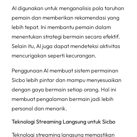
AI digunakan untuk menganalisis pola taruhan
pemain dan memberikan rekomendasi yang
lebih tepat. Ini membantu pemain dalam
menentukan strategi bermain secara efektif.
Selain itu, AI juga dapat mendeteksi aktivitas
mencurigakan seperti kecurangan.
Penggunaan AI membuat sistem permainan
Sicbo lebih pintar dan mampu menyesuaikan
dengan gaya bermain setiap orang. Hal ini
membuat pengalaman bermain jadi lebih
personal dan menarik.
Teknologi Streaming Langsung untuk Sicbo
Teknologi streaming langsung memastikan