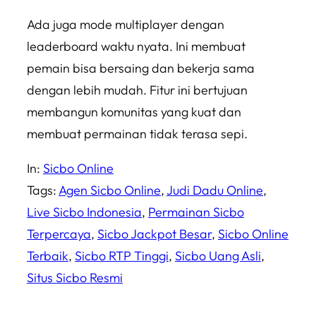
Ada juga mode multiplayer dengan
leaderboard waktu nyata. Ini membuat
pemain bisa bersaing dan bekerja sama
dengan lebih mudah. Fitur ini bertujuan
membangun komunitas yang kuat dan
membuat permainan tidak terasa sepi.
In:
Sicbo Online
Tags:
Agen Sicbo Online
, 
Judi Dadu Online
, 
Live Sicbo Indonesia
, 
Permainan Sicbo
Terpercaya
, 
Sicbo Jackpot Besar
, 
Sicbo Online
Terbaik
, 
Sicbo RTP Tinggi
, 
Sicbo Uang Asli
, 
Situs Sicbo Resmi