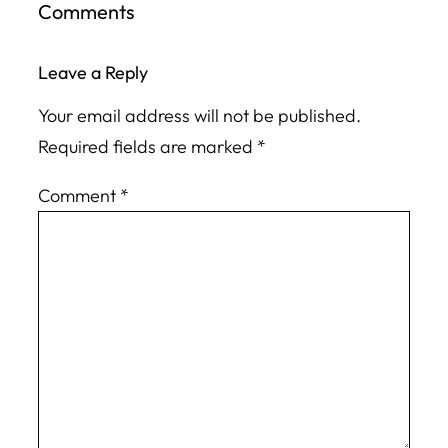
Comments
Leave a Reply
Your email address will not be published.
Required fields are marked
*
Comment
*