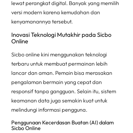
lewat perangkat digital. Banyak yang memilih
versi modern karena kemudahan dan
kenyamanannya tersebut.
Inovasi Teknologi Mutakhir pada Sicbo
Online
Sicbo online kini menggunakan teknologi
terbaru untuk membuat permainan lebih
lancar dan aman. Pemain bisa merasakan
pengalaman bermain yang cepat dan
responsif tanpa gangguan. Selain itu, sistem
keamanan data juga semakin kuat untuk
melindungi informasi pengguna.
Penggunaan Kecerdasan Buatan (AI) dalam
Sicbo Online