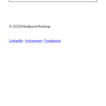
© 2025
Madisoninfoshop
·
LinkedIn
·
Instagram
·
Facebook