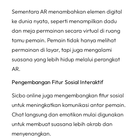
Sementara AR menambahkan elemen digital
ke dunia nyata, seperti menampilkan dadu
dan meja permainan secara virtual di ruang
tamu pemain. Pemain tidak hanya melihat
permainan di layar, tapi juga mengalami
suasana yang lebih hidup melalui perangkat
AR.
Pengembangan Fitur Sosial Interaktif
Sicbo online juga mengembangkan fitur sosial
untuk meningkatkan komunikasi antar pemain.
Chat langsung dan emotikon mulai digunakan
untuk membuat suasana lebih akrab dan
menyenangkan.