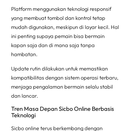
Platform menggunakan teknologi responsif
yang membuat tombol dan kontrol tetap
mudah digunakan, meskipun di layar kecil. Hal
ini penting supaya pemain bisa bermain
kapan saja dan di mana saja tanpa
hambatan.
Update rutin dilakukan untuk memastikan
kompatibilitas dengan sistem operasi terbaru,
menjaga pengalaman bermain selalu stabil
dan lancar.
Tren Masa Depan Sicbo Online Berbasis
Teknologi
Sicbo online terus berkembang dengan