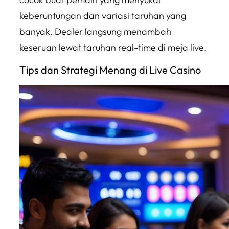
keberuntungan dan variasi taruhan yang
banyak. Dealer langsung menambah
keseruan lewat taruhan real-time di meja live.
Tips dan Strategi Menang di Live Casino