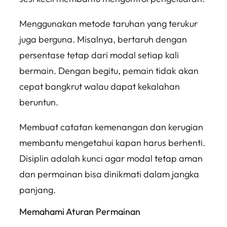
Menggunakan metode taruhan yang terukur
juga berguna. Misalnya, bertaruh dengan
persentase tetap dari modal setiap kali
bermain. Dengan begitu, pemain tidak akan
cepat bangkrut walau dapat kekalahan
beruntun.
Membuat catatan kemenangan dan kerugian
membantu mengetahui kapan harus berhenti.
Disiplin adalah kunci agar modal tetap aman
dan permainan bisa dinikmati dalam jangka
panjang.
Memahami Aturan Permainan