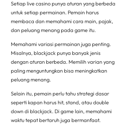
Setiap live casino punya aturan yang berbeda
untuk setiap permainan. Pemain harus
membaca dan memahami cara main, pajak,
dan peluang menang pada game itu.
Memahami variasi permainan juga penting.
Misalnya, blackjack punya banyak jenis
dengan aturan berbeda. Memilih varian yang
paling menguntungkan bisa meningkatkan
peluang menang.
Selain itu, pemain perlu tahu strategi dasar
seperti kapan harus hit, stand, atau double
down di blackjack. Di game lain, memahami
waktu tepat bertaruh juga bermanfaat.