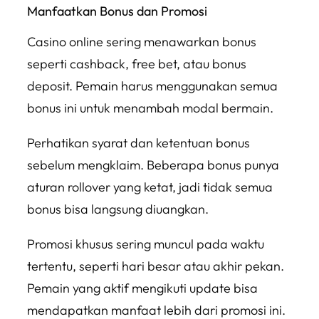
Manfaatkan Bonus dan Promosi
Casino online sering menawarkan bonus
seperti cashback, free bet, atau bonus
deposit. Pemain harus menggunakan semua
bonus ini untuk menambah modal bermain.
Perhatikan syarat dan ketentuan bonus
sebelum mengklaim. Beberapa bonus punya
aturan rollover yang ketat, jadi tidak semua
bonus bisa langsung diuangkan.
Promosi khusus sering muncul pada waktu
tertentu, seperti hari besar atau akhir pekan.
Pemain yang aktif mengikuti update bisa
mendapatkan manfaat lebih dari promosi ini.