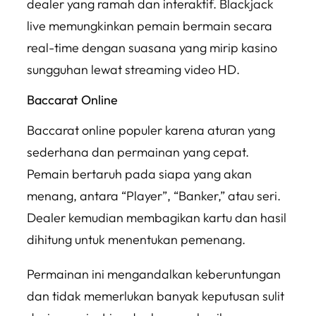
dealer yang ramah dan interaktif. Blackjack
live memungkinkan pemain bermain secara
real-time dengan suasana yang mirip kasino
sungguhan lewat streaming video HD.
Baccarat Online
Baccarat online populer karena aturan yang
sederhana dan permainan yang cepat.
Pemain bertaruh pada siapa yang akan
menang, antara “Player”, “Banker,” atau seri.
Dealer kemudian membagikan kartu dan hasil
dihitung untuk menentukan pemenang.
Permainan ini mengandalkan keberuntungan
dan tidak memerlukan banyak keputusan sulit