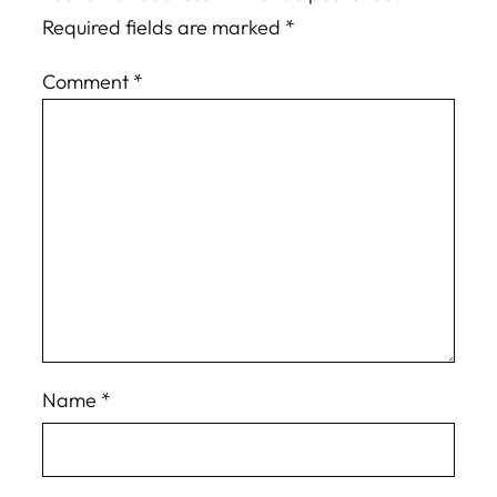
Required fields are marked
*
Comment
*
Name
*