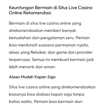
Keuntungan Bermain di Situs Live Casino
Online Rekomendasi
Bermain di situs live casino online yang
direkomendasikan memberi banyak
kemudahan dan pengalaman seru. Pemain
bisa menikmati suasana permainan nyata,
akses yang fleksibel, dan game dari provider
terpercaya. Semua ini membuat bermain jadi
lebih menarik dan aman.
Akses Mudah Kapan Saja
Situs live casino online yang direkomendasikan
biasanya bisa diakses kapan saja tanpa
batas waktu. Pemain bisa bermain dari