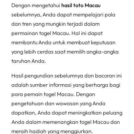
Dengan mengetahui
hasil toto Macau
sebelumnya, Anda dapat mempelajari pola
dan tren yang mungkin terjadi dalam
permainan togel Macau. Hal ini dapat
membantu Anda untuk membuat keputusan
yang lebih cerdas saat memilih angka-angka
taruhan Anda.
Hasil pengundian sebelumnya dan bocoran ini
adalah sumber informasi yang berharga bagi
para pemain togel Macau. Dengan
pengetahuan dan wawasan yang Anda
dapatkan, Anda dapat meningkatkan peluang
Anda dalam memenangkan togel Macau dan
meraih hadiah yang menggiurkan.