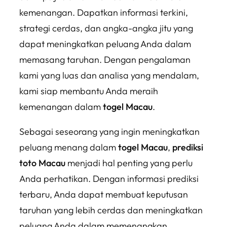
kemenangan. Dapatkan informasi terkini,
strategi cerdas, dan angka-angka jitu yang
dapat meningkatkan peluang Anda dalam
memasang taruhan. Dengan pengalaman
kami yang luas dan analisa yang mendalam,
kami siap membantu Anda meraih
kemenangan dalam
togel Macau
.
Sebagai seseorang yang ingin meningkatkan
peluang menang dalam
togel Macau
,
prediksi
toto Macau
menjadi hal penting yang perlu
Anda perhatikan. Dengan informasi prediksi
terbaru, Anda dapat membuat keputusan
taruhan yang lebih cerdas dan meningkatkan
peluang Anda dalam memenangkan