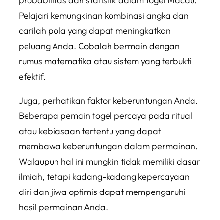
probabilitas dan statistik dalam togel Macau.
Pelajari kemungkinan kombinasi angka dan
carilah pola yang dapat meningkatkan
peluang Anda. Cobalah bermain dengan
rumus matematika atau sistem yang terbukti
efektif.
Juga, perhatikan faktor keberuntungan Anda.
Beberapa pemain togel percaya pada ritual
atau kebiasaan tertentu yang dapat
membawa keberuntungan dalam permainan.
Walaupun hal ini mungkin tidak memiliki dasar
ilmiah, tetapi kadang-kadang kepercayaan
diri dan jiwa optimis dapat mempengaruhi
hasil permainan Anda.