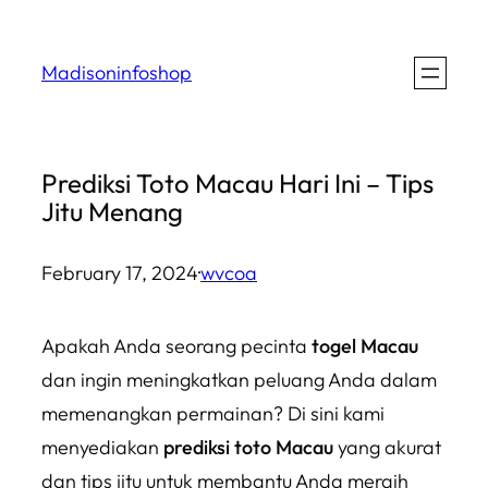
Skip
to
Madisoninfoshop
content
Prediksi Toto Macau Hari Ini – Tips
Jitu Menang
February 17, 2024
·
wvcoa
Apakah Anda seorang pecinta
togel Macau
dan ingin meningkatkan peluang Anda dalam
memenangkan permainan? Di sini kami
menyediakan
prediksi toto Macau
yang akurat
dan tips jitu untuk membantu Anda meraih