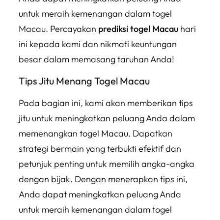
untuk meraih kemenangan dalam togel
Macau. Percayakan
prediksi togel Macau
hari
ini kepada kami dan nikmati keuntungan
besar dalam memasang taruhan Anda!
Tips Jitu Menang Togel Macau
Pada bagian ini, kami akan memberikan tips
jitu untuk meningkatkan peluang Anda dalam
memenangkan togel Macau. Dapatkan
strategi bermain yang terbukti efektif dan
petunjuk penting untuk memilih angka-angka
dengan bijak. Dengan menerapkan tips ini,
Anda dapat meningkatkan peluang Anda
untuk meraih kemenangan dalam togel