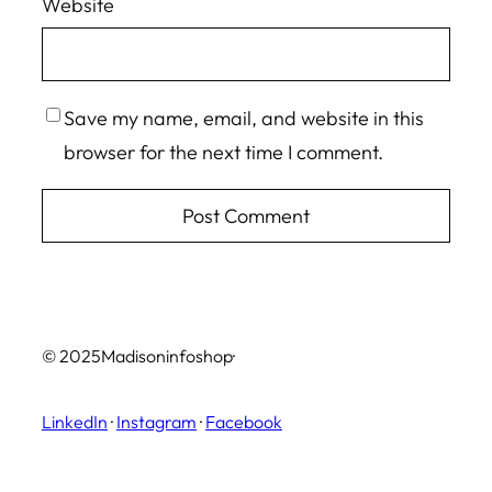
Website
Save my name, email, and website in this
browser for the next time I comment.
© 2025
Madisoninfoshop
·
LinkedIn
·
Instagram
·
Facebook