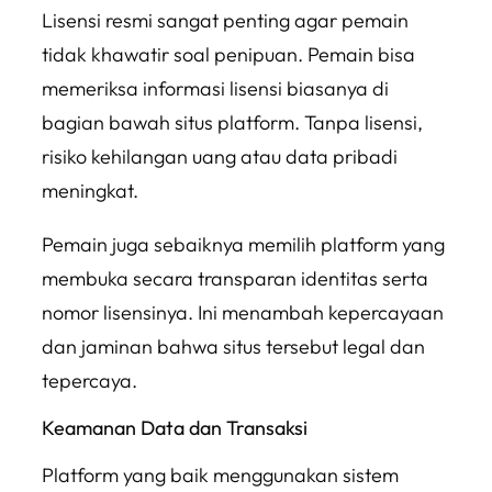
Lisensi resmi sangat penting agar pemain
tidak khawatir soal penipuan. Pemain bisa
memeriksa informasi lisensi biasanya di
bagian bawah situs platform. Tanpa lisensi,
risiko kehilangan uang atau data pribadi
meningkat.
Pemain juga sebaiknya memilih platform yang
membuka secara transparan identitas serta
nomor lisensinya. Ini menambah kepercayaan
dan jaminan bahwa situs tersebut legal dan
tepercaya.
Keamanan Data dan Transaksi
Platform yang baik menggunakan sistem