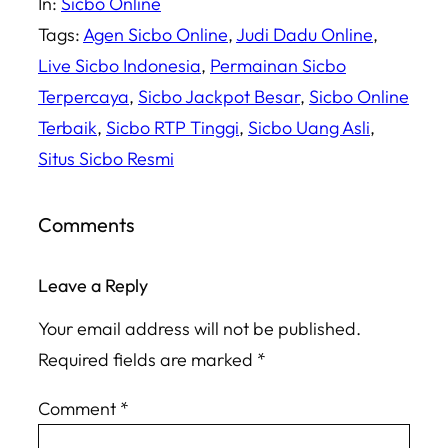
In:
Sicbo Online
Tags:
Agen Sicbo Online
, 
Judi Dadu Online
, 
Live Sicbo Indonesia
, 
Permainan Sicbo
Terpercaya
, 
Sicbo Jackpot Besar
, 
Sicbo Online
Terbaik
, 
Sicbo RTP Tinggi
, 
Sicbo Uang Asli
, 
Situs Sicbo Resmi
Comments
Leave a Reply
Your email address will not be published.
Required fields are marked
*
Comment
*