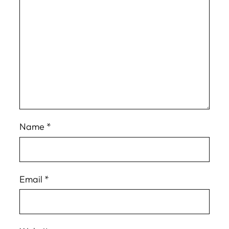
Name
*
Email
*