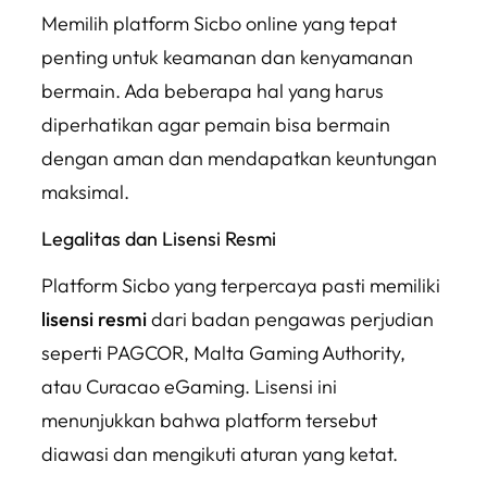
Memilih platform Sicbo online yang tepat
penting untuk keamanan dan kenyamanan
bermain. Ada beberapa hal yang harus
diperhatikan agar pemain bisa bermain
dengan aman dan mendapatkan keuntungan
maksimal.
Legalitas dan Lisensi Resmi
Platform Sicbo yang terpercaya pasti memiliki
lisensi resmi
dari badan pengawas perjudian
seperti PAGCOR, Malta Gaming Authority,
atau Curacao eGaming. Lisensi ini
menunjukkan bahwa platform tersebut
diawasi dan mengikuti aturan yang ketat.