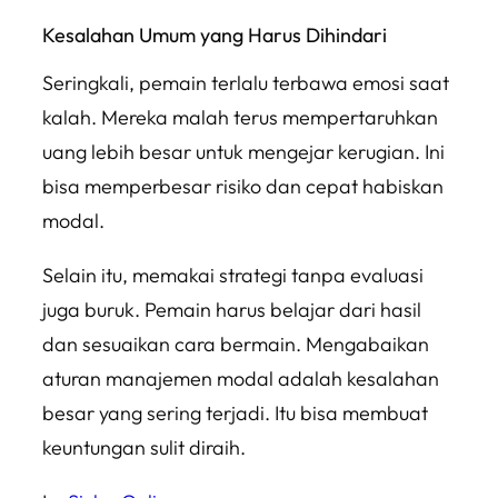
Kesalahan Umum yang Harus Dihindari
Seringkali, pemain terlalu terbawa emosi saat
kalah. Mereka malah terus mempertaruhkan
uang lebih besar untuk mengejar kerugian. Ini
bisa memperbesar risiko dan cepat habiskan
modal.
Selain itu, memakai strategi tanpa evaluasi
juga buruk. Pemain harus belajar dari hasil
dan sesuaikan cara bermain. Mengabaikan
aturan manajemen modal adalah kesalahan
besar yang sering terjadi. Itu bisa membuat
keuntungan sulit diraih.