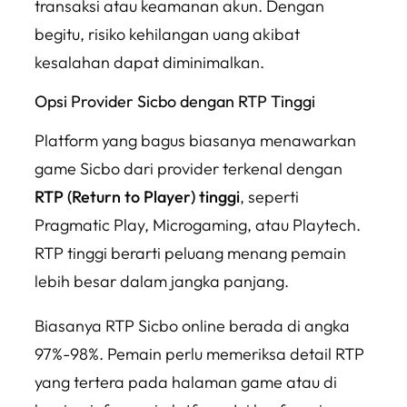
transaksi atau keamanan akun. Dengan
begitu, risiko kehilangan uang akibat
kesalahan dapat diminimalkan.
Opsi Provider Sicbo dengan RTP Tinggi
Platform yang bagus biasanya menawarkan
game Sicbo dari provider terkenal dengan
RTP (Return to Player) tinggi
, seperti
Pragmatic Play, Microgaming, atau Playtech.
RTP tinggi berarti peluang menang pemain
lebih besar dalam jangka panjang.
Biasanya RTP Sicbo online berada di angka
97%-98%. Pemain perlu memeriksa detail RTP
yang tertera pada halaman game atau di