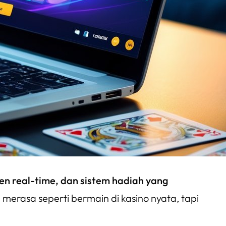
men real-time, dan sistem hadiah yang
 merasa seperti bermain di kasino nyata, tapi