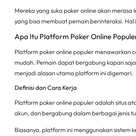
Mereka yang suka poker online akan merasa l
yang bisa membuat pemain berinteraksi. Hal i
Apa Itu Platform Poker Online Popule
Platform poker online populer menawarkan c
mudah. Pemain dapat bergabung kapan saja da
menjadi alasan utama platform ini digemari.
Definisi dan Cara Kerja
Platform poker online populer adalah situs 
akun, dan bergabung dalam berbagai jenis t
Biasanya, platform ini menggunakan sistem 