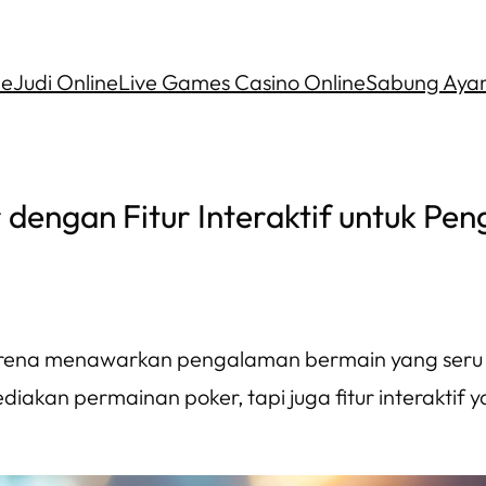
ne
Judi Online
Live Games Casino Online
Sabung Aya
 dengan Fitur Interaktif untuk Pe
 karena menawarkan pengalaman bermain yang seru
diakan permainan poker, tapi juga fitur interakti