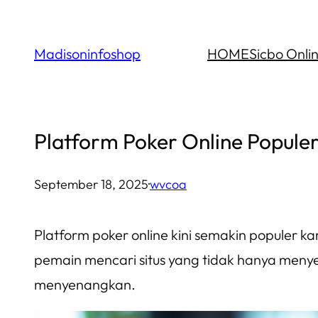
Skip
to
Madisoninfoshop
HOME
Sicbo Onli
content
Platform Poker Online Populer
September 18, 2025
·
wvcoa
Platform poker online kini semakin populer
pemain mencari situs yang tidak hanya menye
menyenangkan.