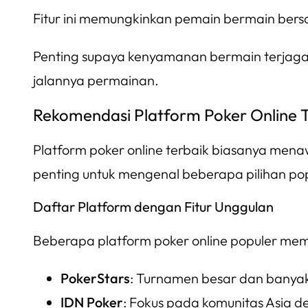
Fitur ini memungkinkan pemain bermain bersa
Penting supaya kenyamanan bermain terjaga 
jalannya permainan.
Rekomendasi Platform Poker Online 
Platform poker online terbaik biasanya men
penting untuk mengenal beberapa pilihan po
Daftar Platform dengan Fitur Unggulan
Beberapa platform poker online populer memil
PokerStars
: Turnamen besar dan banyak
IDN Poker
: Fokus pada komunitas Asia d