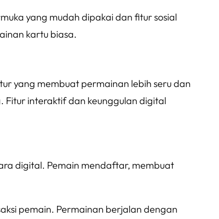
muka yang mudah dipakai dan fitur sosial
ainan kartu biasa.
itur yang membuat permainan lebih seru dan
tur interaktif dan keunggulan digital
cara digital. Pemain mendaftar, membuat
saksi pemain. Permainan berjalan dengan