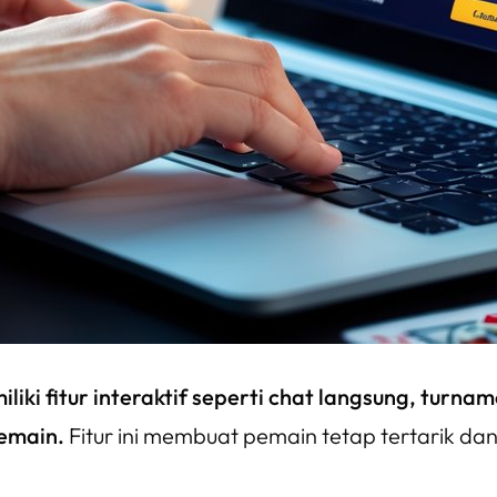
liki fitur interaktif seperti chat langsung, turna
emain.
Fitur ini membuat pemain tetap tertarik dan