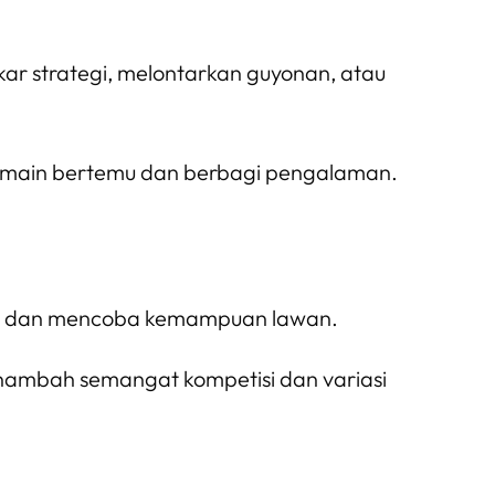
ar strategi, melontarkan guyonan, atau
 pemain bertemu dan berbagi pengalaman.
ing dan mencoba kemampuan lawan.
enambah semangat kompetisi dan variasi