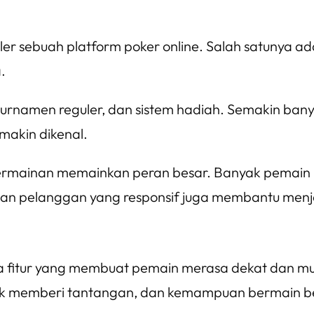
r sebuah platform poker online. Salah satunya a
.
hat, turnamen reguler, dan sistem hadiah. Semakin 
emakin dikenal.
permainan memainkan peran besar. Banyak pemain m
kungan pelanggan yang responsif juga membantu menj
a fitur yang membuat pemain merasa dekat dan mud
ntuk memberi tantangan, dan kemampuan bermain b