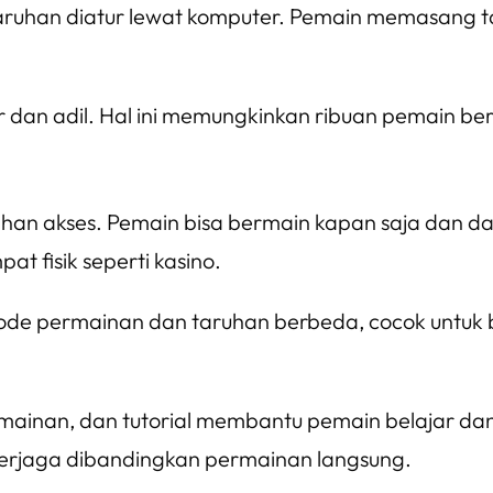
aruhan diatur lewat komputer. Pemain memasang taru
 dan adil. Hal ini memungkinkan ribuan pemain be
han akses. Pemain bisa bermain kapan saja dan d
at fisik seperti kasino.
de permainan dan taruhan berbeda, cocok untuk be
 permainan, dan tutorial membantu pemain belajar d
h terjaga dibandingkan permainan langsung.