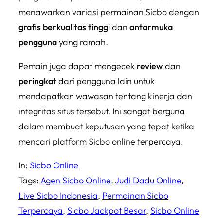
menawarkan variasi permainan Sicbo dengan
grafis berkualitas tinggi
dan
antarmuka
pengguna
yang ramah.
Pemain juga dapat mengecek
review
dan
peringkat
dari pengguna lain untuk
mendapatkan wawasan tentang kinerja dan
integritas situs tersebut. Ini sangat berguna
dalam membuat keputusan yang tepat ketika
mencari platform Sicbo online terpercaya.
In:
Sicbo Online
Tags:
Agen Sicbo Online
, 
Judi Dadu Online
, 
Live Sicbo Indonesia
, 
Permainan Sicbo
Terpercaya
, 
Sicbo Jackpot Besar
, 
Sicbo Online