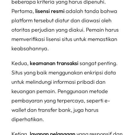
beberapa kriteria yang harus dipenuhi.
Pertama,
lisensi resmi
adalah tanda bahwa
platform tersebut diatur dan diawasi oleh
otoritas perjudian yang diakui. Pemain harus
memverifikasi lisensi situs untuk memastikan
keabsahannya.
Kedua,
keamanan transaksi
sangat penting.
Situs yang baik menggunakan enkripsi data
untuk melindungi informasi pribadi dan
keuangan pemain. Penggunaan metode
pembayaran yang terpercaya, seperti e-
wallet dan transfer bank, juga harus
diperhatikan.
Ketiga,
layanan pelanggan
yang responsif dan