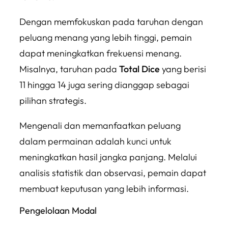
Dengan memfokuskan pada taruhan dengan
peluang menang yang lebih tinggi, pemain
dapat meningkatkan frekuensi menang.
Misalnya, taruhan pada
Total Dice
yang berisi
11 hingga 14 juga sering dianggap sebagai
pilihan strategis.
Mengenali dan memanfaatkan peluang
dalam permainan adalah kunci untuk
meningkatkan hasil jangka panjang. Melalui
analisis statistik dan observasi, pemain dapat
membuat keputusan yang lebih informasi.
Pengelolaan Modal