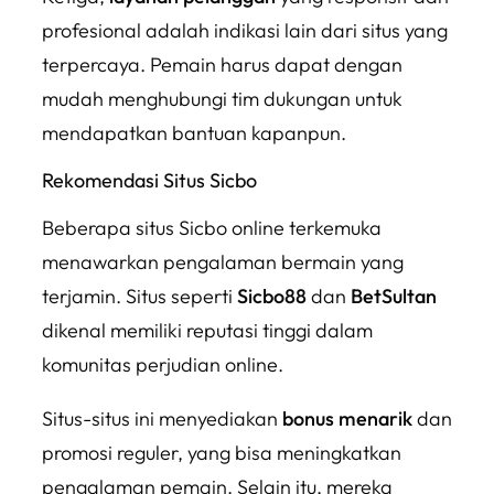
profesional adalah indikasi lain dari situs yang
terpercaya. Pemain harus dapat dengan
mudah menghubungi tim dukungan untuk
mendapatkan bantuan kapanpun.
Rekomendasi Situs Sicbo
Beberapa situs Sicbo online terkemuka
menawarkan pengalaman bermain yang
terjamin. Situs seperti
Sicbo88
dan
BetSultan
dikenal memiliki reputasi tinggi dalam
komunitas perjudian online.
Situs-situs ini menyediakan
bonus menarik
dan
promosi reguler, yang bisa meningkatkan
pengalaman pemain. Selain itu, mereka