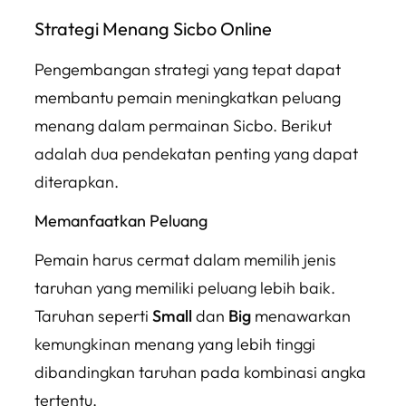
Strategi Menang Sicbo Online
Pengembangan strategi yang tepat dapat
membantu pemain meningkatkan peluang
menang dalam permainan Sicbo. Berikut
adalah dua pendekatan penting yang dapat
diterapkan.
Memanfaatkan Peluang
Pemain harus cermat dalam memilih jenis
taruhan yang memiliki peluang lebih baik.
Taruhan seperti
Small
dan
Big
menawarkan
kemungkinan menang yang lebih tinggi
dibandingkan taruhan pada kombinasi angka
tertentu.