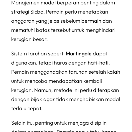
Manajemen modal berperan penting dalam
strategi Sicbo. Pemain perlu menetapkan
anggaran yang jelas sebelum bermain dan
mematuhi batas tersebut untuk menghindari
kerugian besar.
Sistem taruhan seperti
Martingale
dapat
digunakan, tetapi harus dengan hati-hati.
Pemain menggandakan taruhan setelah kalah
untuk mencoba mendapatkan kembali
kerugian. Namun, metode ini perlu diterapkan
dengan bijak agar tidak menghabiskan modal
terlalu cepat.
Selain itu, penting untuk menjaga disiplin
dalam permainan. Pemain harus tahu kapan