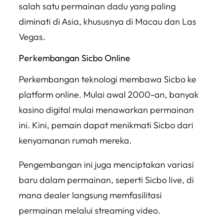
salah satu permainan dadu yang paling
diminati di Asia, khususnya di Macau dan Las
Vegas.
Perkembangan Sicbo Online
Perkembangan teknologi membawa Sicbo ke
platform online. Mulai awal 2000-an, banyak
kasino digital mulai menawarkan permainan
ini. Kini, pemain dapat menikmati Sicbo dari
kenyamanan rumah mereka.
Pengembangan ini juga menciptakan variasi
baru dalam permainan, seperti Sicbo live, di
mana dealer langsung memfasilitasi
permainan melalui streaming video.