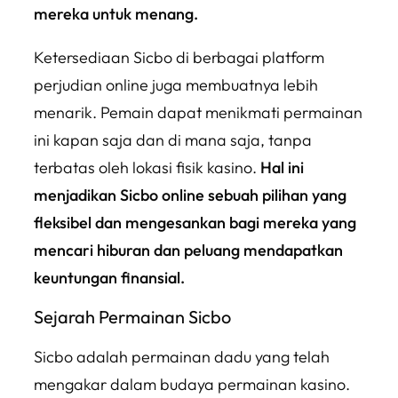
mereka untuk menang.
Ketersediaan Sicbo di berbagai platform
perjudian online juga membuatnya lebih
menarik. Pemain dapat menikmati permainan
ini kapan saja dan di mana saja, tanpa
terbatas oleh lokasi fisik kasino.
Hal ini
menjadikan Sicbo online sebuah pilihan yang
fleksibel dan mengesankan bagi mereka yang
mencari hiburan dan peluang mendapatkan
keuntungan finansial.
Sejarah Permainan Sicbo
Sicbo adalah permainan dadu yang telah
mengakar dalam budaya permainan kasino.