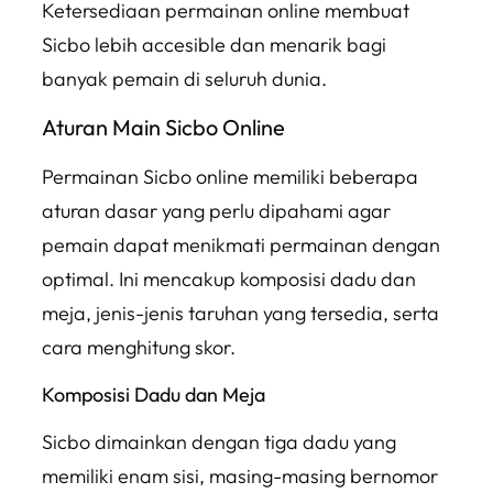
Ketersediaan permainan online membuat
Sicbo lebih accesible dan menarik bagi
banyak pemain di seluruh dunia.
Aturan Main Sicbo Online
Permainan Sicbo online memiliki beberapa
aturan dasar yang perlu dipahami agar
pemain dapat menikmati permainan dengan
optimal. Ini mencakup komposisi dadu dan
meja, jenis-jenis taruhan yang tersedia, serta
cara menghitung skor.
Komposisi Dadu dan Meja
Sicbo dimainkan dengan tiga dadu yang
memiliki enam sisi, masing-masing bernomor