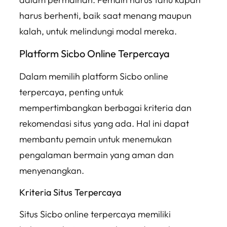
harus berhenti, baik saat menang maupun
kalah, untuk melindungi modal mereka.
Platform Sicbo Online Terpercaya
Dalam memilih platform Sicbo online
terpercaya, penting untuk
mempertimbangkan berbagai kriteria dan
rekomendasi situs yang ada. Hal ini dapat
membantu pemain untuk menemukan
pengalaman bermain yang aman dan
menyenangkan.
Kriteria Situs Terpercaya
Situs Sicbo online terpercaya memiliki