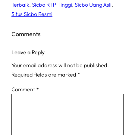
Terbaik
, 
Sicbo RTP Tinggi
, 
Sicbo Uang Asli
, 
Situs Sicbo Resmi
Comments
Leave a Reply
Your email address will not be published.
Required fields are marked
*
Comment
*