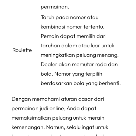
permainan.
Taruh pada nomor atau
kombinasi nomor tertentu.
Pemain dapat memilih dari
taruhan dalam atau luar untuk
Roulette
meningkatkan peluang menang.
Dealer akan memutar roda dan
bola. Nomor yang terpilih
berdasarkan bola yang berhenti.
Dengan memahami aturan dasar dari
permainan judi online, Anda dapat
memaksimalkan peluang untuk meraih
kemenangan. Namun, selalu ingat untuk