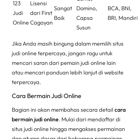
123
Lisensi
Sangat
Domino,
BCA, BNI,
Judi
dari First
Baik
Capsa
BRI, Mandiri
Online
Cagayan
Susun
Jika Anda masih bingung dalam memilih situs
judi online terpercaya, jangan ragu untuk
mencari saran dari pemain judi online lain
atau mencari panduan lebih lanjut di website
terpercaya.
Cara Bermain Judi Online
Bagian ini akan membahas secara detail
cara
bermain judi online
. Mulai dari mendaftar di
situs judi online hingga mengakses permainan
dan aturan dasar dari beberapa permainan