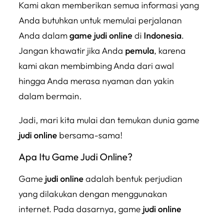
Kami akan memberikan semua informasi yang
Anda butuhkan untuk memulai perjalanan
Anda dalam
game judi online
di
Indonesia
.
Jangan khawatir jika Anda
pemula
, karena
kami akan membimbing Anda dari awal
hingga Anda merasa nyaman dan yakin
dalam bermain.
Jadi, mari kita mulai dan temukan dunia game
judi online
bersama-sama!
Apa Itu Game Judi Online?
Game
judi online
adalah bentuk perjudian
yang dilakukan dengan menggunakan
internet. Pada dasarnya, game
judi online