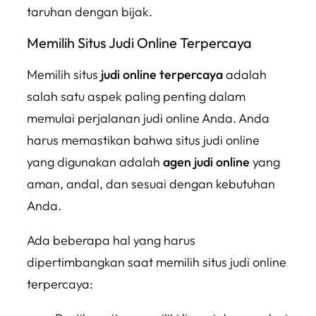
taruhan dengan bijak.
Memilih Situs Judi Online Terpercaya
Memilih situs
judi online terpercaya
adalah
salah satu aspek paling penting dalam
memulai perjalanan judi online Anda. Anda
harus memastikan bahwa situs judi online
yang digunakan adalah
agen judi online
yang
aman, andal, dan sesuai dengan kebutuhan
Anda.
Ada beberapa hal yang harus
dipertimbangkan saat memilih situs judi online
terpercaya: