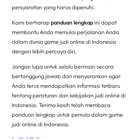
persyaratan yang harus dipenuhi.
Kami berharap
panduan lengkap
ini dapat
membantu Anda memulai perjalanan Anda
dalam dunia game judi online di Indonesia
dengan lebih percaya diri.
Jangan lupa untuk selalu bermain secara
bertanggung jawab dan menyarankan agar
Anda terus mendapatkan informasi terbaru
tentang peraturan dan kebijakan judi online di
Indonesia. Terima kasih telah membaca
panduan lengkap untuk pemula dalam game
judi online di Indonesia.