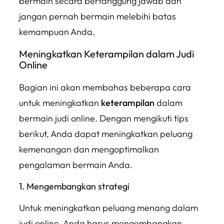
bermain secara bertanggung jawab dan
jangan pernah bermain melebihi batas
kemampuan Anda.
Meningkatkan Keterampilan dalam Judi
Online
Bagian ini akan membahas beberapa cara
untuk meningkatkan
keterampilan
dalam
bermain judi online. Dengan mengikuti tips
berikut, Anda dapat meningkatkan peluang
kemenangan dan mengoptimalkan
pengalaman bermain Anda.
1. Mengembangkan strategi
Untuk meningkatkan peluang menang dalam
judi online, Anda harus mengembangkan