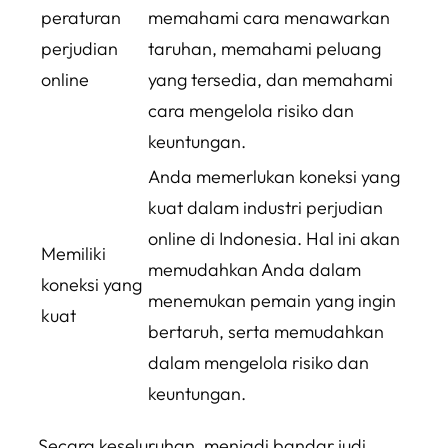
peraturan
memahami cara menawarkan
perjudian
taruhan, memahami peluang
online
yang tersedia, dan memahami
cara mengelola risiko dan
keuntungan.
Anda memerlukan koneksi yang
kuat dalam industri perjudian
online di Indonesia. Hal ini akan
Memiliki
memudahkan Anda dalam
koneksi yang
menemukan pemain yang ingin
kuat
bertaruh, serta memudahkan
dalam mengelola risiko dan
keuntungan.
Secara keseluruhan, menjadi bandar judi