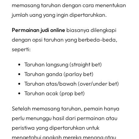
memasang taruhan dengan cara menentukan
jumlah uang yang ingin dipertaruhkan.
Permainan judi online
biasanya dilengkapi
dengan opsi taruhan yang berbeda-beda,
seperti:
Taruhan langsung (straight bet)
Taruhan ganda (parlay bet)
Taruhan atas/bawah (over/under bet)
Taruhan acak (prop bet)
Setelah memasang taruhan, pemain hanya
perlu menunggu hasil dari permainan atau
peristiwa yang dipertaruhkan untuk
mengetahui apakah mereka menang atau