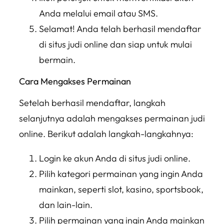
Anda melalui email atau SMS.
Selamat! Anda telah berhasil mendaftar
di situs judi online dan siap untuk mulai
bermain.
Cara Mengakses Permainan
Setelah berhasil mendaftar, langkah
selanjutnya adalah mengakses permainan judi
online. Berikut adalah langkah-langkahnya:
Login ke akun Anda di situs judi online.
Pilih kategori permainan yang ingin Anda
mainkan, seperti slot, kasino, sportsbook,
dan lain-lain.
Pilih permainan yang ingin Anda mainkan