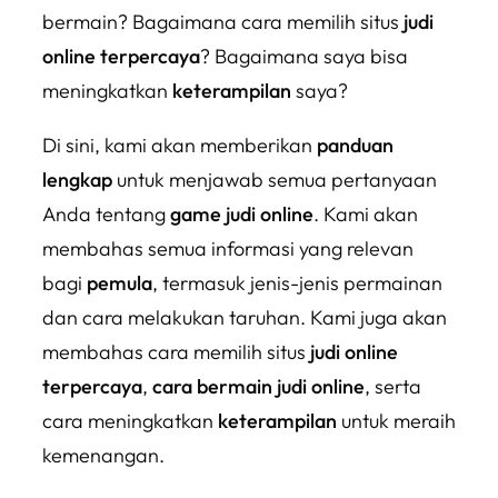
bermain? Bagaimana cara memilih situs
judi
online terpercaya
? Bagaimana saya bisa
meningkatkan
keterampilan
saya?
Di sini, kami akan memberikan
panduan
lengkap
untuk menjawab semua pertanyaan
Anda tentang
game judi online
. Kami akan
membahas semua informasi yang relevan
bagi
pemula
, termasuk jenis-jenis permainan
dan cara melakukan taruhan. Kami juga akan
membahas cara memilih situs
judi online
terpercaya
,
cara bermain judi online
, serta
cara meningkatkan
keterampilan
untuk meraih
kemenangan.