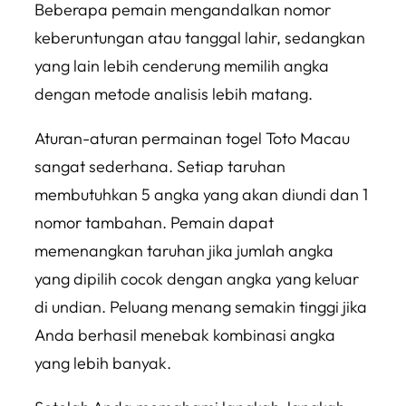
Beberapa pemain mengandalkan nomor
keberuntungan atau tanggal lahir, sedangkan
yang lain lebih cenderung memilih angka
dengan metode analisis lebih matang.
Aturan-aturan permainan togel Toto Macau
sangat sederhana. Setiap taruhan
membutuhkan 5 angka yang akan diundi dan 1
nomor tambahan. Pemain dapat
memenangkan taruhan jika jumlah angka
yang dipilih cocok dengan angka yang keluar
di undian. Peluang menang semakin tinggi jika
Anda berhasil menebak kombinasi angka
yang lebih banyak.