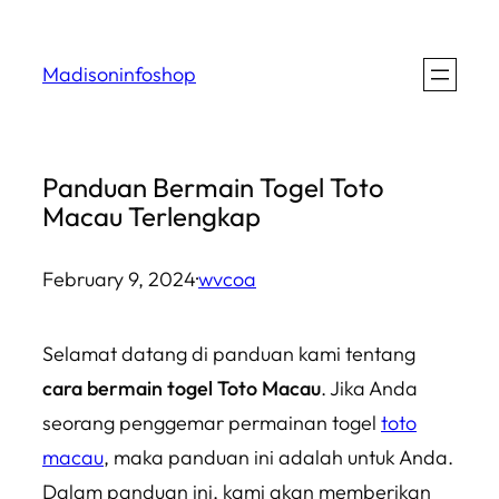
Skip
to
Madisoninfoshop
content
Panduan Bermain Togel Toto
Macau Terlengkap
February 9, 2024
·
wvcoa
Selamat datang di panduan kami tentang
cara bermain togel Toto Macau
. Jika Anda
seorang penggemar permainan togel
toto
macau
, maka panduan ini adalah untuk Anda.
Dalam panduan ini, kami akan memberikan