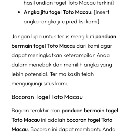
hasil undian togel Toto Macau terkini]
Angka jitu togel Toto Macau
: [insert
angka-angka jitu prediksi kami]
Jangan lupa untuk terus mengikuti
panduan
bermain togel Toto Macau
dari kami agar
dapat meningkatkan keterampilan Anda
dalam menebak dan memilih angka yang
lebih potensial. Terima kasih telah
mengunjungi situs kami.
Bocoran Togel Toto Macau
Bagian terakhir dari
panduan bermain togel
Toto Macau
ini adalah
bocoran togel Toto
Macau
. Bocoran ini dapat membantu Anda