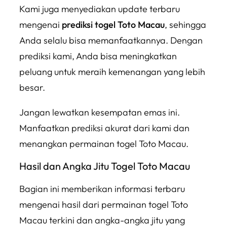
Kami juga menyediakan update terbaru
mengenai
prediksi togel Toto Macau
, sehingga
Anda selalu bisa memanfaatkannya. Dengan
prediksi kami, Anda bisa meningkatkan
peluang untuk meraih kemenangan yang lebih
besar.
Jangan lewatkan kesempatan emas ini.
Manfaatkan prediksi akurat dari kami dan
menangkan permainan togel Toto Macau.
Hasil dan Angka Jitu Togel Toto Macau
Bagian ini memberikan informasi terbaru
mengenai hasil dari permainan togel Toto
Macau terkini dan angka-angka jitu yang