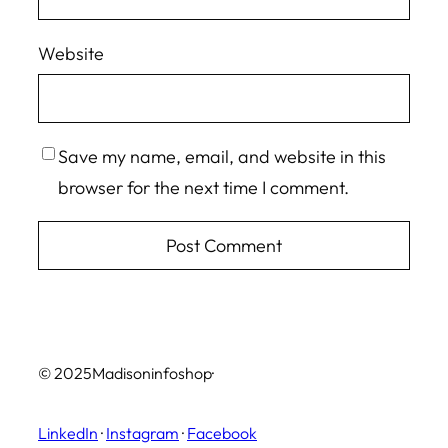
Website
Save my name, email, and website in this
browser for the next time I comment.
© 2025
Madisoninfoshop
·
LinkedIn
·
Instagram
·
Facebook