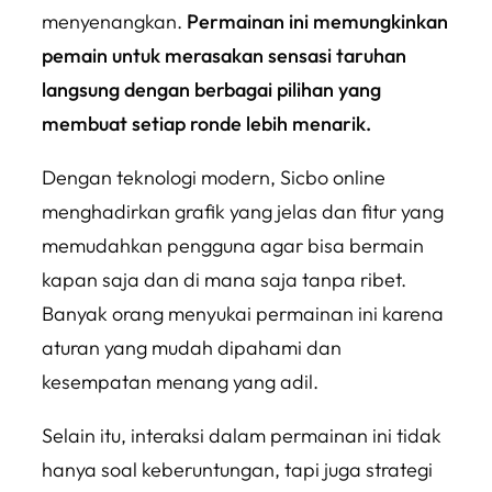
menyenangkan.
Permainan ini memungkinkan
pemain untuk merasakan sensasi taruhan
langsung dengan berbagai pilihan yang
membuat setiap ronde lebih menarik.
Dengan teknologi modern, Sicbo online
menghadirkan grafik yang jelas dan fitur yang
memudahkan pengguna agar bisa bermain
kapan saja dan di mana saja tanpa ribet.
Banyak orang menyukai permainan ini karena
aturan yang mudah dipahami dan
kesempatan menang yang adil.
Selain itu, interaksi dalam permainan ini tidak
hanya soal keberuntungan, tapi juga strategi