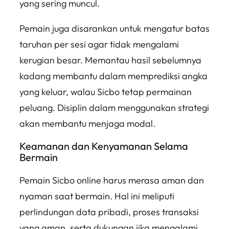
yang sering muncul.
Pemain juga disarankan untuk mengatur batas
taruhan per sesi agar tidak mengalami
kerugian besar. Memantau hasil sebelumnya
kadang membantu dalam memprediksi angka
yang keluar, walau Sicbo tetap permainan
peluang. Disiplin dalam menggunakan strategi
akan membantu menjaga modal.
Keamanan dan Kenyamanan Selama
Bermain
Pemain Sicbo online harus merasa aman dan
nyaman saat bermain. Hal ini meliputi
perlindungan data pribadi, proses transaksi
yang aman, serta dukungan jika mengalami