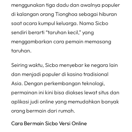
menggunakan tiga dadu dan awalnya populer
di kalangan orang Tionghoa sebagai hiburan
saat acara kumpul keluarga. Nama
Sicbo
sendiri berarti “taruhan kecil,” yang
menggambarkan cara pemain memasang
taruhan.
Seiring waktu, Sicbo menyebar ke negara lain
dan menjadi populer di kasino tradisional
Asia. Dengan perkembangan teknologi,
permainan ini kini bisa diakses lewat situs dan
aplikasi judi online yang memudahkan banyak
orang bermain dari rumah.
Cara Bermain Sicbo Versi Online