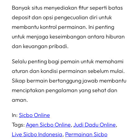
Banyak situs menyediakan fitur seperti batas
deposit dan opsi pengecualian diri untuk
membantu kontrol permainan. Ini penting
untuk menjaga keseimbangan antara hiburan
dan keuangan pribadi.
Selalu penting bagi pemain untuk memahami
aturan dan kondisi permainan sebelum mulai.
Sikap bermain bertanggung jawab membantu
menciptakan pengalaman yang sehat dan
aman.
In:
Sicbo Online
Tags:
Agen Sicbo Online
, 
Judi Dadu Online
, 
Live Sicbo Indonesia
, 
Permainan Sicbo