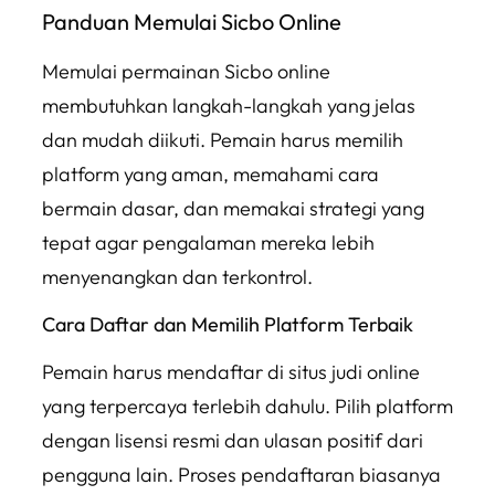
Panduan Memulai Sicbo Online
Memulai permainan Sicbo online
membutuhkan langkah-langkah yang jelas
dan mudah diikuti. Pemain harus memilih
platform yang aman, memahami cara
bermain dasar, dan memakai strategi yang
tepat agar pengalaman mereka lebih
menyenangkan dan terkontrol.
Cara Daftar dan Memilih Platform Terbaik
Pemain harus mendaftar di situs judi online
yang terpercaya terlebih dahulu. Pilih platform
dengan lisensi resmi dan ulasan positif dari
pengguna lain. Proses pendaftaran biasanya