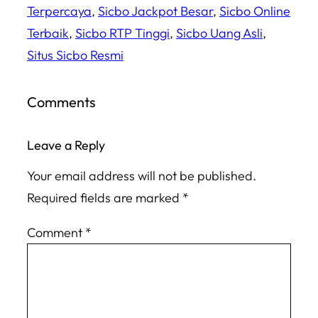
Terpercaya
, 
Sicbo Jackpot Besar
, 
Sicbo Online
Terbaik
, 
Sicbo RTP Tinggi
, 
Sicbo Uang Asli
, 
Situs Sicbo Resmi
Comments
Leave a Reply
Your email address will not be published.
Required fields are marked
*
Comment
*