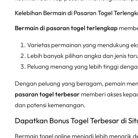
Kelebihan Bermain di Pasaran Togel Terleng
Bermain di pasaran togel terlengkap
member
Varietas permainan yang mendukung ek
Lebih banyak pilihan angka dan jenis ta
Peluang menang yang lebih tinggi deng
Dengan peluang yang beragam, pemain memi
pasaran togel terbesar
memberi akses kepad
dan potensi kemenangan.
Dapatkan Bonus Togel Terbesar di Sit
Bermain togel online menjadi lebih menarik 