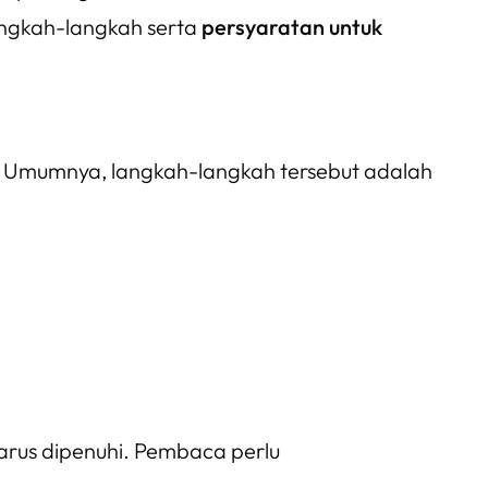
ngkah-langkah serta
persyaratan untuk
. Umumnya, langkah-langkah tersebut adalah
rus dipenuhi. Pembaca perlu