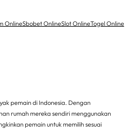
m Online
Sbobet Online
Slot Online
Togel Online
nyak pemain di Indonesia. Dengan
nan rumah mereka sendiri menggunakan
kinkan pemain untuk memilih sesuai