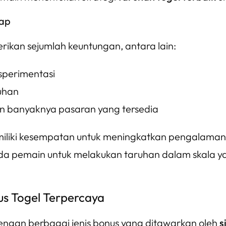
kap
ikan sejumlah keuntungan, antara lain:
sperimentasi
ruhan
an banyaknya pasaran yang tersedia
liki kesempatan untuk meningkatkan pengalaman
a pemain untuk melakukan taruhan dalam skala ya
us Togel Terpercaya
dengan berbagai jenis bonus yang ditawarkan oleh
s