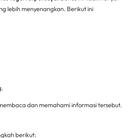
 lebih menyenangkan. Berikut ini
g.
uk membaca dan memahami informasi tersebut.
gkah berikut: