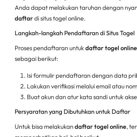
Anda dapat melakukan taruhan dengan nyama
daftar
di situs togel online.
Langkah-langkah Pendaftaran di Situs Togel
Proses pendaftaran untuk
daftar togel online
sebagai berikut:
Isi formulir pendaftaran dengan data pri
Lakukan verifikasi melalui email atau no
Buat akun dan atur kata sandi untuk akse
Persyaratan yang Dibutuhkan untuk Daftar
Untuk bisa melakukan
daftar togel online
, t