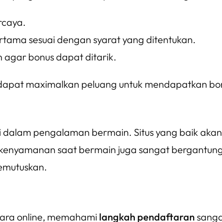
rcaya.
rtama sesuai dengan syarat yang ditentukan.
 agar bonus dapat ditarik.
 dapat maximalkan peluang untuk mendapatkan bo
nci dalam pengalaman bermain. Situs yang baik aka
enyamanan saat bermain juga sangat bergantung pa
emutuskan.
ecara online, memahami
langkah pendaftaran
sanga