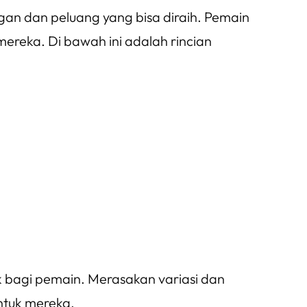
gan dan peluang yang bisa diraih. Pemain
eka. Di bawah ini adalah rincian
 bagi pemain. Merasakan variasi dan
tuk mereka.