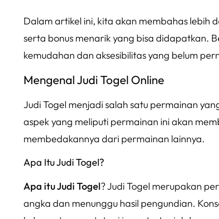
Dalam artikel ini, kita akan membahas lebih 
serta bonus menarik yang bisa didapatkan. B
kemudahan dan aksesibilitas yang belum pe
Mengenal Judi Togel Online
Judi Togel menjadi salah satu permainan ya
aspek yang meliputi permainan ini akan mem
membedakannya dari permainan lainnya.
Apa Itu Judi Togel?
Apa itu Judi Togel
? Judi Togel merupakan pe
angka dan menunggu hasil pengundian. Konsep