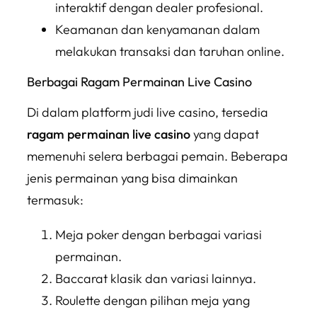
interaktif dengan dealer profesional.
Keamanan dan kenyamanan dalam
melakukan transaksi dan taruhan online.
Berbagai Ragam Permainan Live Casino
Di dalam platform judi live casino, tersedia
ragam permainan live casino
yang dapat
memenuhi selera berbagai pemain. Beberapa
jenis permainan yang bisa dimainkan
termasuk:
Meja poker dengan berbagai variasi
permainan.
Baccarat klasik dan variasi lainnya.
Roulette dengan pilihan meja yang