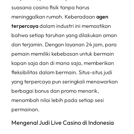
suasana casino fisik tanpa harus
meninggalkan rumah. Keberadaan
agen
terpercaya
dalam industri ini memastikan
bahwa setiap taruhan yang dilakukan aman
dan terjamin. Dengan layanan 24 jam, para
pemain memiliki kebebasan untuk bermain
kapan saja dan di mana saja, memberikan
fleksibilitas dalam bermain. Situs-situs judi
yang terpercaya pun seringkali menawarkan
berbagai bonus dan promo menarik,
menambah nilai lebih pada setiap sesi
permainan.
Mengenal Judi Live Casino di Indonesia