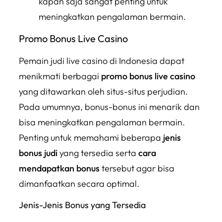
kapan saja sangat penting untuk
meningkatkan pengalaman bermain.
Promo Bonus Live Casino
Pemain judi live casino di Indonesia dapat
menikmati berbagai
promo bonus live casino
yang ditawarkan oleh situs-situs perjudian.
Pada umumnya, bonus-bonus ini menarik dan
bisa meningkatkan pengalaman bermain.
Penting untuk memahami beberapa
jenis
bonus judi
yang tersedia serta
cara
mendapatkan bonus
tersebut agar bisa
dimanfaatkan secara optimal.
Jenis-Jenis Bonus yang Tersedia