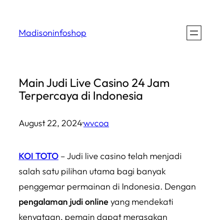
Skip
to
Madisoninfoshop
content
Main Judi Live Casino 24 Jam
Terpercaya di Indonesia
August 22, 2024
·
wvcoa
KOI TOTO
– Judi live casino telah menjadi
salah satu pilihan utama bagi banyak
penggemar permainan di Indonesia. Dengan
pengalaman judi online
yang mendekati
kenyataan, pemain dapat merasakan