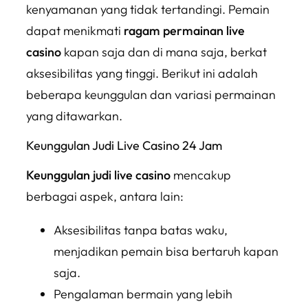
kenyamanan yang tidak tertandingi. Pemain
dapat menikmati
ragam permainan live
casino
kapan saja dan di mana saja, berkat
aksesibilitas yang tinggi. Berikut ini adalah
beberapa keunggulan dan variasi permainan
yang ditawarkan.
Keunggulan Judi Live Casino 24 Jam
Keunggulan judi live casino
mencakup
berbagai aspek, antara lain:
Aksesibilitas tanpa batas waku,
menjadikan pemain bisa bertaruh kapan
saja.
Pengalaman bermain yang lebih