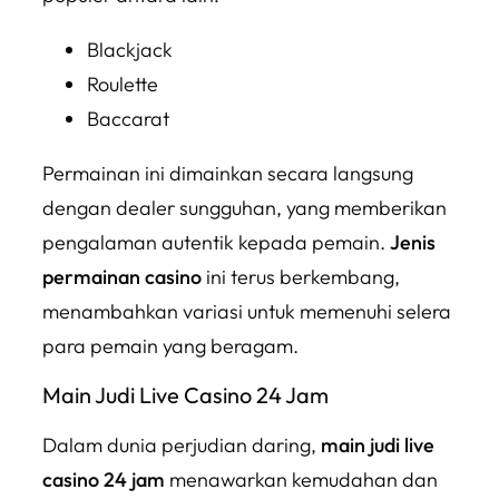
Blackjack
Roulette
Baccarat
Permainan ini dimainkan secara langsung
dengan dealer sungguhan, yang memberikan
pengalaman autentik kepada pemain.
Jenis
permainan casino
ini terus berkembang,
menambahkan variasi untuk memenuhi selera
para pemain yang beragam.
Main Judi Live Casino 24 Jam
Dalam dunia perjudian daring,
main judi live
casino 24 jam
menawarkan kemudahan dan