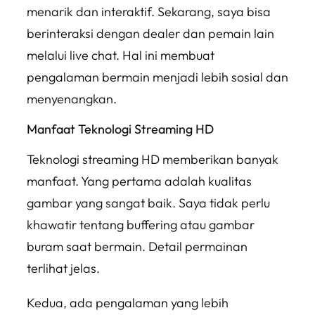
menarik dan interaktif. Sekarang, saya bisa
berinteraksi dengan dealer dan pemain lain
melalui live chat. Hal ini membuat
pengalaman bermain menjadi lebih sosial dan
menyenangkan.
Manfaat Teknologi Streaming HD
Teknologi streaming HD memberikan banyak
manfaat. Yang pertama adalah kualitas
gambar yang sangat baik. Saya tidak perlu
khawatir tentang buffering atau gambar
buram saat bermain. Detail permainan
terlihat jelas.
Kedua, ada pengalaman yang lebih