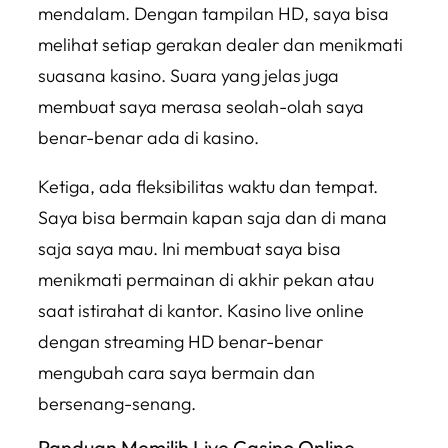
mendalam. Dengan tampilan HD, saya bisa
melihat setiap gerakan dealer dan menikmati
suasana kasino. Suara yang jelas juga
membuat saya merasa seolah-olah saya
benar-benar ada di kasino.
Ketiga, ada fleksibilitas waktu dan tempat.
Saya bisa bermain kapan saja dan di mana
saja saya mau. Ini membuat saya bisa
menikmati permainan di akhir pekan atau
saat istirahat di kantor. Kasino live online
dengan streaming HD benar-benar
mengubah cara saya bermain dan
bersenang-senang.
Panduan Memilih Live Casino Online