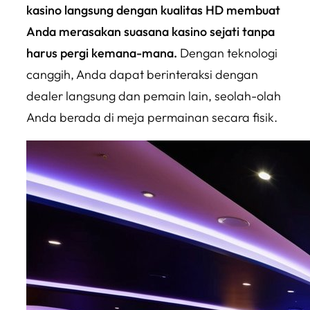
kasino langsung dengan kualitas HD membuat
Anda merasakan suasana kasino sejati tanpa
harus pergi kemana-mana.
Dengan teknologi
canggih, Anda dapat berinteraksi dengan
dealer langsung dan pemain lain, seolah-olah
Anda berada di meja permainan secara fisik.