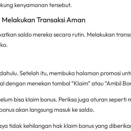
ukung kenyamanan tersebut.
 Melakukan Transaksi Aman
tkan saldo mereka secara rutin. Melakukan trans
iko.
 dahulu. Setelah itu, membuka halaman promosi un
nual dengan menekan tombol “Klaim” atau “Ambil Bon
elum bisa klaim bonus. Periksa juga aturan sepert
 bonus akan langsung masuk ke saldo.
a tidak kehilangan hak klaim bonus yang diberikan