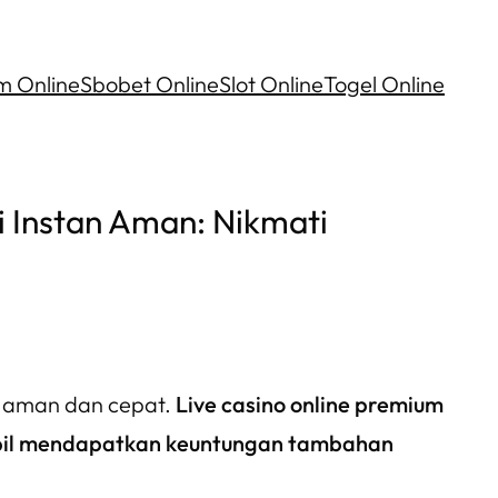
m Online
Sbobet Online
Slot Online
Togel Online
 Instan Aman: Nikmati
a aman dan cepat.
Live casino online premium
mbil mendapatkan keuntungan tambahan