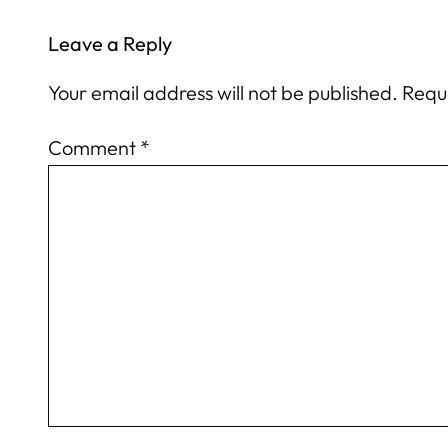
Leave a Reply
Your email address will not be published.
Requ
Comment
*