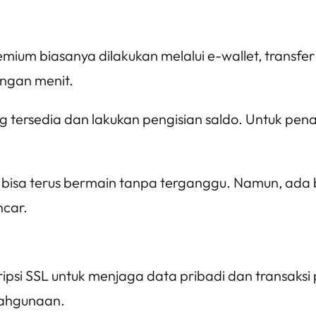
emium biasanya dilakukan melalui e-wallet, transfer 
ngan menit.
 tersedia dan lakukan pengisian saldo. Untuk pena
isa terus bermain tanpa terganggu. Namun, ada b
ncar.
ipsi SSL untuk menjaga data pribadi dan transaksi
lahgunaan.