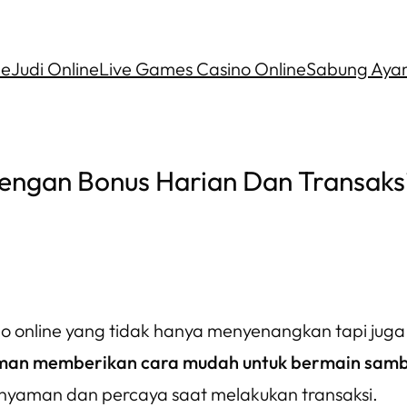
ne
Judi Online
Live Games Casino Online
Sabung Aya
engan Bonus Harian Dan Transaksi
o online yang tidak hanya menyenangkan tapi jug
n aman memberikan cara mudah untuk bermain sa
nyaman dan percaya saat melakukan transaksi.