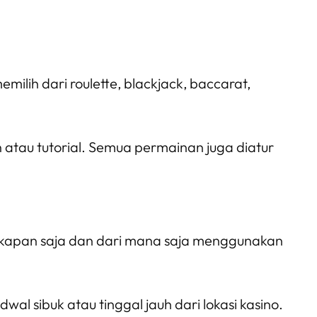
lih dari roulette, blackjack, baccarat,
n atau tutorial. Semua permainan juga diatur
in kapan saja dan dari mana saja menggunakan
wal sibuk atau tinggal jauh dari lokasi kasino.