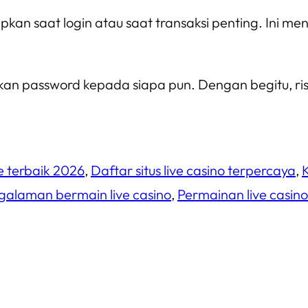
terapkan saat login atau saat transaksi penting. In
an password kepada siapa pun. Dengan begitu, ri
ve terbaik 2026
, 
Daftar situs live casino terpercaya
, 
K
galaman bermain live casino
, 
Permainan live casino 