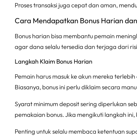
Proses transaksi juga cepat dan aman, mend
Cara Mendapatkan Bonus Harian dan
Bonus harian bisa membantu pemain meningka
agar dana selalu tersedia dan terjaga dari ris
Langkah Klaim Bonus Harian
Pemain harus masuk ke akun mereka terlebih
Biasanya, bonus ini perlu diklaim secara ma
Syarat minimum deposit sering diperlukan seb
pemakaian bonus. Jika mengikuti langkah ini,
Penting untuk selalu membaca ketentuan supay