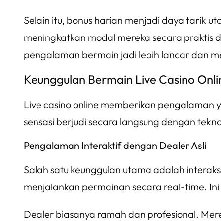
Selain itu, bonus harian menjadi daya tarik
meningkatkan modal mereka secara praktis d
pengalaman bermain jadi lebih lancar dan 
Keunggulan Bermain Live Casino Onli
Live casino online memberikan pengalaman 
sensasi berjudi secara langsung dengan tekno
Pengalaman Interaktif dengan Dealer Asli
Salah satu keunggulan utama adalah interaks
menjalankan permainan secara real-time. In
Dealer biasanya ramah dan profesional. Mer