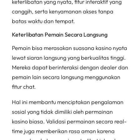
keterlibatan yang nyata, fitur interaktif yang
canggih, serta kenyamanan akses tanpa
batas waktu dan tempat.
Keterlibatan Pemain Secara Langsung
Pemain bisa merasakan suasana kasino nyata
lewat siaran langsung yang berkualitas tinggi.
Mereka dapat berinteraksi dengan dealer dan
pemain lain secara langsung menggunakan
fitur chat.
Hal ini membantu menciptakan pengalaman
sosial yang tidak dimiliki oleh permainan
kasino biasa. Validasi permainan secara real-
time juga memberikan rasa aman karena