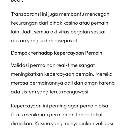
Transparansi ini juga membantu mencegah
kecurangan dari pihak kasino atau pemain
lain. Jadi, semua aktivitas berjalan sesuai
aturan yang sudah disepakati.
Dampak terhadap Kepercayaan Pemain
Validasi permainan real-time sangat
meningkatkan kepercayaan pemain. Mereka
merasa permainannya adil dan aman karena
ada sistem yang terus mengawasi.
Kepercayaan ini penting agar pemain bisa
fokus menikmati permainan tanpa takut
dirugikan. Kasino yang menyediakan validasi