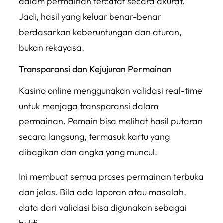
dalam permainan tercatat secara akurat.
Jadi, hasil yang keluar benar-benar
berdasarkan keberuntungan dan aturan,
bukan rekayasa.
Transparansi dan Kejujuran Permainan
Kasino online menggunakan validasi real-time
untuk menjaga transparansi dalam
permainan. Pemain bisa melihat hasil putaran
secara langsung, termasuk kartu yang
dibagikan dan angka yang muncul.
Ini membuat semua proses permainan terbuka
dan jelas. Bila ada laporan atau masalah,
data dari validasi bisa digunakan sebagai
bukti.