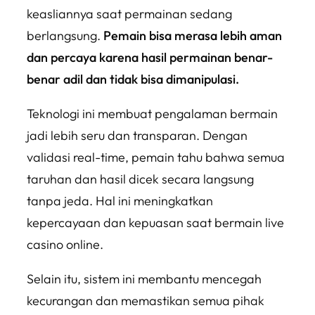
keasliannya saat permainan sedang
berlangsung.
Pemain bisa merasa lebih aman
dan percaya karena hasil permainan benar-
benar adil dan tidak bisa dimanipulasi.
Teknologi ini membuat pengalaman bermain
jadi lebih seru dan transparan. Dengan
validasi real-time, pemain tahu bahwa semua
taruhan dan hasil dicek secara langsung
tanpa jeda. Hal ini meningkatkan
kepercayaan dan kepuasan saat bermain live
casino online.
Selain itu, sistem ini membantu mencegah
kecurangan dan memastikan semua pihak