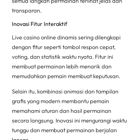
semua langkah permainan terlihat jelas dan
transparan.
Inovasi Fitur Interaktif
Live casino online dinamis sering dilengkapi
dengan fitur seperti tombol respon cepat,
voting, dan statistik waktu nyata. Fitur ini
membuat permainan lebih menarik dan
memudahkan pemain membuat keputusan.
Selain itu, kombinasi animasi dan tampilan
grafis yang modern membantu pemain
memahami aturan dan hasil permainan
secara langsung. Inovasi ini mengurangi waktu
tunggu dan membuat permainan berjalan
lancar.