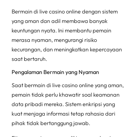
Bermain di live casino online dengan sistem
yang aman dan adil membawa banyak
keuntungan nyata. Ini membantu pemain
merasa nyaman, mengurangi risiko
kecurangan, dan meningkatkan kepercayaan
saat bertaruh.
Pengalaman Bermain yang Nyaman
Saat bermain di live casino online yang aman,
pemain tidak perlu khawatir soal keamanan
data pribadi mereka. Sistem enkripsi yang
kuat menjaga informasi tetap rahasia dari
pihak tidak bertanggung jawab.