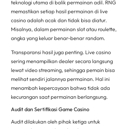
teknologi utama di balik permainan adil. RNG
memastikan setiap hasil permainan di live
casino adalah acak dan tidak bisa diatur.
Misalnya, dalam permainan slot atau roulette,
angka yang keluar benar-benar random.
Transparansi hasil juga penting. Live casino
sering menampilkan dealer secara langsung
lewat video streaming, sehingga pemain bisa
melihat sendiri jalannya permainan. Hal ini
menambah kepercayaan bahwa tidak ada
kecurangan saat permainan berlangsung.
Audit dan Sertifikasi Game Casino
Audit dilakukan oleh pihak ketiga untuk