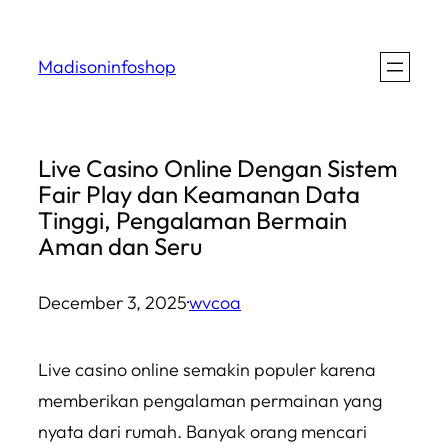
Skip
to
Madisoninfoshop
content
Live Casino Online Dengan Sistem
Fair Play dan Keamanan Data
Tinggi, Pengalaman Bermain
Aman dan Seru
December 3, 2025
·
wvcoa
Live casino online semakin populer karena
memberikan pengalaman permainan yang
nyata dari rumah. Banyak orang mencari