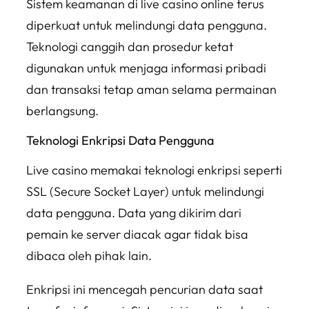
Sistem keamanan di live casino online terus
diperkuat untuk melindungi data pengguna.
Teknologi canggih dan prosedur ketat
digunakan untuk menjaga informasi pribadi
dan transaksi tetap aman selama permainan
berlangsung.
Teknologi Enkripsi Data Pengguna
Live casino memakai teknologi enkripsi seperti
SSL (Secure Socket Layer) untuk melindungi
data pengguna. Data yang dikirim dari
pemain ke server diacak agar tidak bisa
dibaca oleh pihak lain.
Enkripsi ini mencegah pencurian data saat