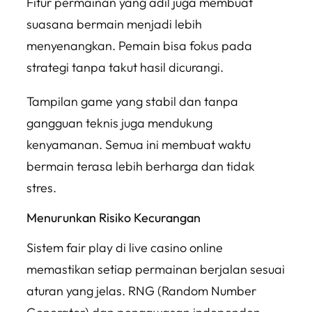
Fitur permainan yang adil juga membuat
suasana bermain menjadi lebih
menyenangkan. Pemain bisa fokus pada
strategi tanpa takut hasil dicurangi.
Tampilan game yang stabil dan tanpa
gangguan teknis juga mendukung
kenyamanan. Semua ini membuat waktu
bermain terasa lebih berharga dan tidak
stres.
Menurunkan Risiko Kecurangan
Sistem fair play di live casino online
memastikan setiap permainan berjalan sesuai
aturan yang jelas. RNG (Random Number