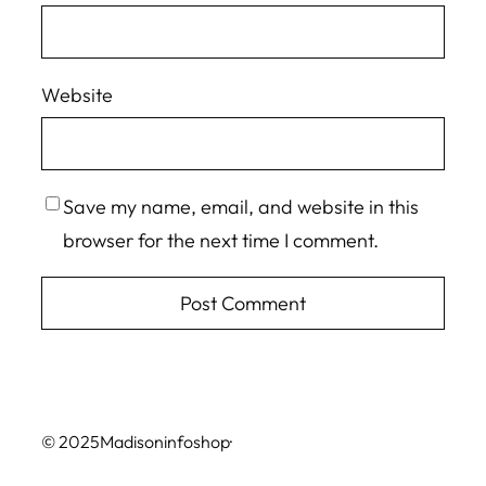
Website
Save my name, email, and website in this
browser for the next time I comment.
© 2025
Madisoninfoshop
·