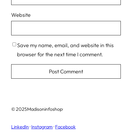
Website
Save my name, email, and website in this
browser for the next time I comment.
© 2025
Madisoninfoshop
·
LinkedIn
·
Instagram
·
Facebook