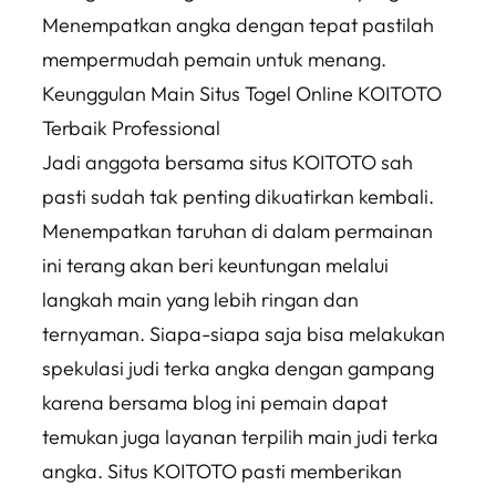
Menempatkan angka dengan tepat pastilah
mempermudah pemain untuk menang.
Keunggulan Main Situs Togel Online KOITOTO
Terbaik Professional
Jadi anggota bersama situs KOITOTO sah
pasti sudah tak penting dikuatirkan kembali.
Menempatkan taruhan di dalam permainan
ini terang akan beri keuntungan melalui
langkah main yang lebih ringan dan
ternyaman. Siapa-siapa saja bisa melakukan
spekulasi judi terka angka dengan gampang
karena bersama blog ini pemain dapat
temukan juga layanan terpilih main judi terka
angka. Situs KOITOTO pasti memberikan