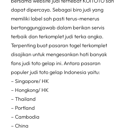
bersama website judi terhebat KOITOTO sah
dapat dipercaya. Sebagai biro judi yang
memiliki label sah pasti terus-menerus
bertanggungjawab dalam berikan servis
terbaik dan terkomplet judi terka angka.
Terpenting buat pasaran togel terkomplet
disajikan untuk mengesankan hati banyak
fans judi toto gelap ini. Antara pasaran
populer judi toto gelap Indonesia yaitu:
– Singapore/ HK
– Hongkong/ HK
– Thailand
– Portland
– Cambodia
– China