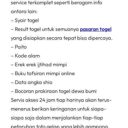
service terkomplet seperti beragam info
antara lain:
– Syair togel
– Result togel untuk semuanya
pasaran togel
yang disiapkan secara tepat bisa dipercaya.
– Paito
– Kode alam
– Erek erek ijtihad mimpi
– Buku tafsiran mimpi online
– Data angka shio
– Bocoran prakiraan togel dewa bumi
Servis akses 24 jam tiap harinya akan terus-
menerus berikan keringanan untuk siapa-
siapa saja dalam menjalankan tiap-tiap
petaruhan toto gelap yang lebih gampang.