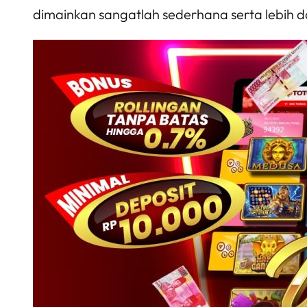
dimainkan sangatlah sederhana serta lebih da