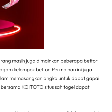
rang masih juga dimainkan beberapa bettor
ragam kelompok bettor. Permainan ini juga
l dalam memasangkan angka untuk dapat gapai
k bersama KOITOTO situs sah togel dapat