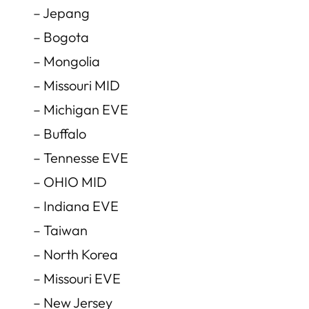
– Jepang
– Bogota
– Mongolia
– Missouri MID
– Michigan EVE
– Buffalo
– Tennesse EVE
– OHIO MID
– Indiana EVE
– Taiwan
– North Korea
– Missouri EVE
– New Jersey