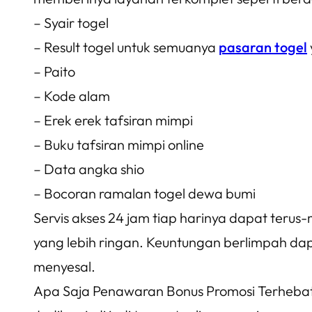
– Syair togel
– Result togel untuk semuanya
pasaran togel
– Paito
– Kode alam
– Erek erek tafsiran mimpi
– Buku tafsiran mimpi online
– Data angka shio
– Bocoran ramalan togel dewa bumi
Servis akses 24 jam tiap harinya dapat teru
yang lebih ringan. Keuntungan berlimpah dapa
menyesal.
Apa Saja Penawaran Bonus Promosi Terhebat