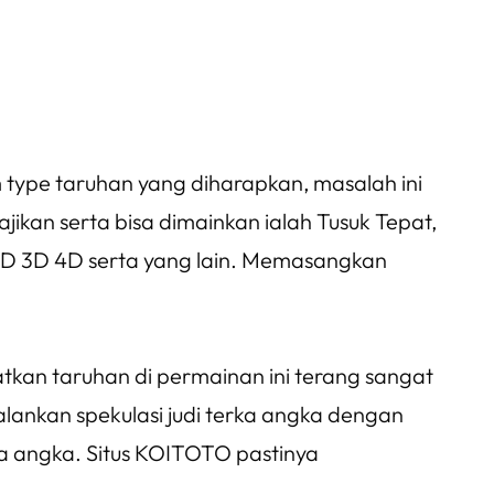
 type taruhan yang diharapkan, masalah ini
kan serta bisa dimainkan ialah Tusuk Tepat,
2D 3D 4D serta yang lain. Memasangkan
tkan taruhan di permainan ini terang sangat
alankan spekulasi judi terka angka dengan
ka angka. Situs KOITOTO pastinya