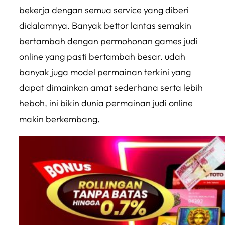
bekerja dengan semua service yang diberi
didalamnya. Banyak bettor lantas semakin
bertambah dengan permohonan games judi
online yang pasti bertambah besar. udah
banyak juga model permainan terkini yang
dapat dimainkan amat sederhana serta lebih
heboh, ini bikin dunia permainan judi online
makin berkembang.