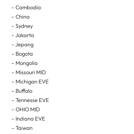
– Cambodia
– China
– Sydney
– Jakarta
– Jepang
– Bogota
– Mongolia
– Missouri MID
– Michigan EVE
– Buffalo
– Tennesse EVE
– OHIO MID
– Indiana EVE
– Taiwan