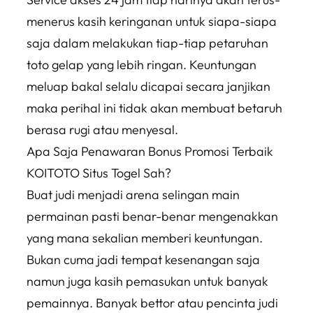
menerus kasih keringanan untuk siapa-siapa
saja dalam melakukan tiap-tiap petaruhan
toto gelap yang lebih ringan. Keuntungan
meluap bakal selalu dicapai secara janjikan
maka perihal ini tidak akan membuat betaruh
berasa rugi atau menyesal.
Apa Saja Penawaran Bonus Promosi Terbaik
KOITOTO Situs Togel Sah?
Buat judi menjadi arena selingan main
permainan pasti benar-benar mengenakkan
yang mana sekalian memberi keuntungan.
Bukan cuma jadi tempat kesenangan saja
namun juga kasih pemasukan untuk banyak
pemainnya. Banyak bettor atau pencinta judi