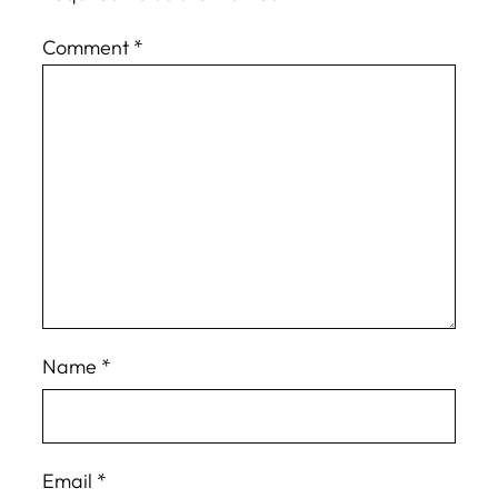
Comment
*
Name
*
Email
*