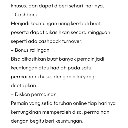
khusus, dan dapat diberi sehari-harinya.
– Cashback
Menjadi keuntungan uang kembali buat
peserta dapat dikasihkan secara mingguan
seperti ada cashback turnover.
– Bonus rollingan
Bisa dikasihkan buat banyak pemain jadi
keuntungan atau hadiah pada satu
permainan khusus dengan nilai yang
ditetapkan.
– Diskon permainan
Pemain yang setia taruhan online tiap harinya
kemungkinan memperoleh disc. permainan
dengan begitu beri keuntungan.