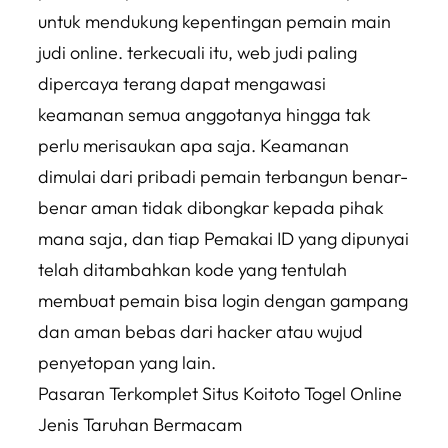
untuk mendukung kepentingan pemain main
judi online. terkecuali itu, web judi paling
dipercaya terang dapat mengawasi
keamanan semua anggotanya hingga tak
perlu merisaukan apa saja. Keamanan
dimulai dari pribadi pemain terbangun benar-
benar aman tidak dibongkar kepada pihak
mana saja, dan tiap Pemakai ID yang dipunyai
telah ditambahkan kode yang tentulah
membuat pemain bisa login dengan gampang
dan aman bebas dari hacker atau wujud
penyetopan yang lain.
Pasaran Terkomplet Situs Koitoto Togel Online
Jenis Taruhan Bermacam