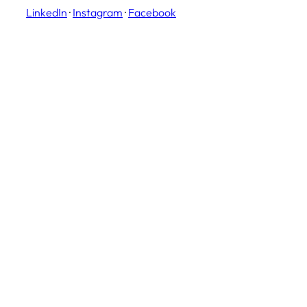
LinkedIn
·
Instagram
·
Facebook