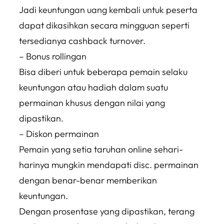
Jadi keuntungan uang kembali untuk peserta
dapat dikasihkan secara mingguan seperti
tersedianya cashback turnover.
– Bonus rollingan
Bisa diberi untuk beberapa pemain selaku
keuntungan atau hadiah dalam suatu
permainan khusus dengan nilai yang
dipastikan.
– Diskon permainan
Pemain yang setia taruhan online sehari-
harinya mungkin mendapati disc. permainan
dengan benar-benar memberikan
keuntungan.
Dengan prosentase yang dipastikan, terang