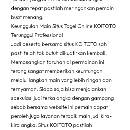
dengan tepat pastilah meringankan pemain
buat menang.
Keunggulan Main Situs Togel Online KOITOTO
Terunggul Professional
Jadi peserta bersama situs KOITOTO sah
pasti telah tak butuh dikuatirkan kembali.
Memasangkan taruhan di permainan ini
terang sangat memberikan keuntungan
melalui langkah main yang lebih ringan dan
ternyaman. Siapa saja bisa menjalankan
spekulasi judi terka angka dengan gampang
sebab bersama website ini pemain dapat
peroleh juga layanan terbaik main judi kira-
kira angka. Situs KOITOTO pastilah