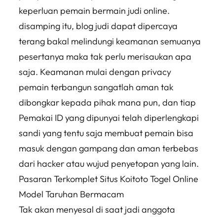
keperluan pemain bermain judi online.
disamping itu, blog judi dapat dipercaya
terang bakal melindungi keamanan semuanya
pesertanya maka tak perlu merisaukan apa
saja. Keamanan mulai dengan privacy
pemain terbangun sangatlah aman tak
dibongkar kepada pihak mana pun, dan tiap
Pemakai ID yang dipunyai telah diperlengkapi
sandi yang tentu saja membuat pemain bisa
masuk dengan gampang dan aman terbebas
dari hacker atau wujud penyetopan yang lain.
Pasaran Terkomplet Situs Koitoto Togel Online
Model Taruhan Bermacam
Tak akan menyesal di saat jadi anggota