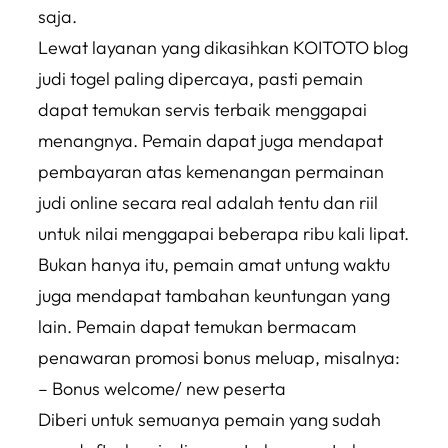
saja.
Lewat layanan yang dikasihkan KOITOTO blog
judi togel paling dipercaya, pasti pemain
dapat temukan servis terbaik menggapai
menangnya. Pemain dapat juga mendapat
pembayaran atas kemenangan permainan
judi online secara real adalah tentu dan riil
untuk nilai menggapai beberapa ribu kali lipat.
Bukan hanya itu, pemain amat untung waktu
juga mendapat tambahan keuntungan yang
lain. Pemain dapat temukan bermacam
penawaran promosi bonus meluap, misalnya:
– Bonus welcome/ new peserta
Diberi untuk semuanya pemain yang sudah