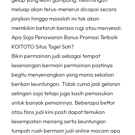
meluap akan terus-menerus dicapai secara
janjikan hingga masalah ini tak akan
membikin betaruh berasa rugi atau menyesal.
Apa Saja Penawaran Bonus Promosi Terbaik
KOITOTO Situs Togel Sah?
Bikin permainan judi sebagai tempat
kesenangan bermain permainan pastinya
begitu menyenangkan yang mana sekalian
berikan keuntungan. Tidak cuma jadi gelaran
selingan saja tetapi juga kasih pemasukan
untuk banyak pemainnya. Beberapa bettor
atau fans judi kini pasti dapat temukan
kesempatan menang serta keuntungan
tumpah ruah bermain judi online macam apa