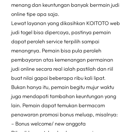
menang dan keuntungan banyak bermain judi
online tipe apa saja.
Lewat layanan yang dikasihkan KOITOTO web
judi togel bisa dipercaya, pastinya pemain
dapat peroleh service terpilih sampai
menangnya. Pemain bisa pula peroleh
pembayaran atas kemenangan permainan
judi online secara real ialah pastilah dan riil
buat nilai gapai beberapa ribu kali lipat.
Bukan hanya itu, pemain begitu mujur waktu
juga mendapati tambahan keuntungan yang
lain. Pemain dapat temukan bermacam
penawaran promosi bonus meluap, misalnya:
– Bonus welcome/ new anggota