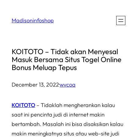
Skip
to
Madisoninfoshop
content
KOITOTO – Tidak akan Menyesal
Masuk Bersama Situs Togel Online
Bonus Meluap Tepus
December 13, 2022
·
wvcoa
KOITOTO
– Tidaklah mengherankan kalau
saat ini pencinta judi di internet makin
bertambah. Masalah ini bisa disaksikan kalau
makin meningkatnya situs atau web-site judi