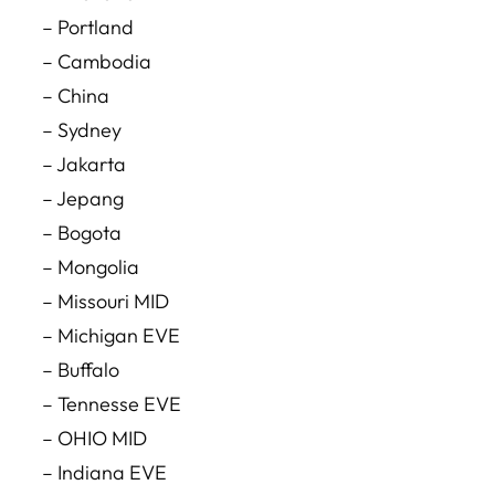
– Portland
– Cambodia
– China
– Sydney
– Jakarta
– Jepang
– Bogota
– Mongolia
– Missouri MID
– Michigan EVE
– Buffalo
– Tennesse EVE
– OHIO MID
– Indiana EVE