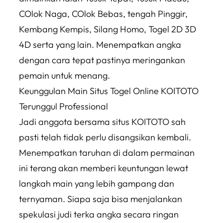
COlok Naga, COlok Bebas, tengah Pinggir,
Kembang Kempis, Silang Homo, Togel 2D 3D
4D serta yang lain. Menempatkan angka
dengan cara tepat pastinya meringankan
pemain untuk menang.
Keunggulan Main Situs Togel Online KOITOTO
Terunggul Professional
Jadi anggota bersama situs KOITOTO sah
pasti telah tidak perlu disangsikan kembali.
Menempatkan taruhan di dalam permainan
ini terang akan memberi keuntungan lewat
langkah main yang lebih gampang dan
ternyaman. Siapa saja bisa menjalankan
spekulasi judi terka angka secara ringan