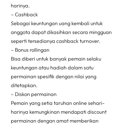
harinya.
– Cashback
Sebagai keuntungan uang kembali untuk
anggota dapat dikasihkan secara mingguan
seperti tersedianya cashback turnover.
– Bonus rollingan
Bisa diberi untuk banyak pemain selaku
keuntungan atau hadiah dalam satu
permainan spesifik dengan nilai yang
ditetapkan.
– Diskon permainan
Pemain yang setia taruhan online sehari-
harinya kemungkinan mendapati discount
permainan dengan amat memberikan