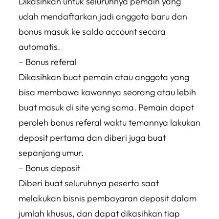
Dikasihkan untuk seluruhnya pemain yang
udah mendaftarkan jadi anggota baru dan
bonus masuk ke saldo account secara
automatis.
– Bonus referal
Dikasihkan buat pemain atau anggota yang
bisa membawa kawannya seorang atau lebih
buat masuk di site yang sama. Pemain dapat
peroleh bonus referal waktu temannya lakukan
deposit pertama dan diberi juga buat
sepanjang umur.
– Bonus deposit
Diberi buat seluruhnya peserta saat
melakukan bisnis pembayaran deposit dalam
jumlah khusus, dan dapat dikasihkan tiap