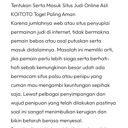
Tentukan Serta Masuk Situs Judi Online Asli
KOITOTO Togel Paling Aman
Karena jumlahnya web atau situs penyuplai
permainan judi di internet, tidak bermakna
pemain bebas atau asal putuskan serta
masuk didalamnya. Masalah ini memiliki arti,
jika pemain perlu lebih siaga serta berhati-
hati sebab kemungkinan besar udah ada
bermacam situs palsu atau penipu yang
cuman mau mengambi keuntungan sepihak
saja. Lewat pelbagai penyimpangan dan
wujud penipuan yang telah dilakukan pastinya
soal ini sangat menimbulkan kerugian dan
bikin betaruh berasa menyesal.