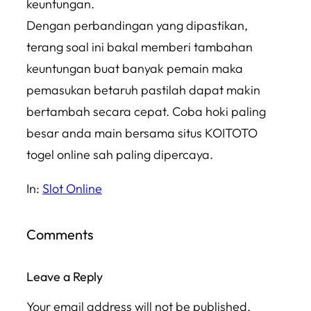
keuntungan.
Dengan perbandingan yang dipastikan,
terang soal ini bakal memberi tambahan
keuntungan buat banyak pemain maka
pemasukan betaruh pastilah dapat makin
bertambah secara cepat. Coba hoki paling
besar anda main bersama situs KOITOTO
togel online sah paling dipercaya.
In:
Slot Online
Comments
Leave a Reply
Your email address will not be published.