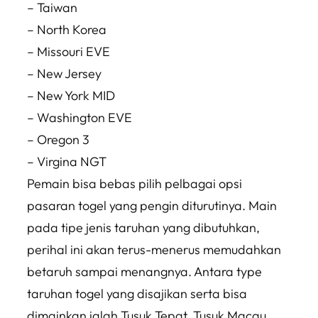
– Taiwan
– North Korea
– Missouri EVE
– New Jersey
– New York MID
– Washington EVE
– Oregon 3
– Virgina NGT
Pemain bisa bebas pilih pelbagai opsi
pasaran togel yang pengin diturutinya. Main
pada tipe jenis taruhan yang dibutuhkan,
perihal ini akan terus-menerus memudahkan
betaruh sampai menangnya. Antara type
taruhan togel yang disajikan serta bisa
dimainkan ialah Tusuk Tepat, Tusuk Macau,