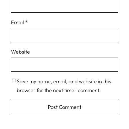
Email
*
Website
Save my name, email, and website in this
browser for the next time I comment.