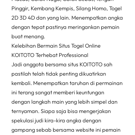
Pinggir, Kembang Kempis, Silang Homo, Togel
2D 3D 4D dan yang lain. Menempatkan angka
dengan tepat pastinya meringankan pemain
buat menang.
Kelebihan Bermain Situs Togel Online
KOITOTO Terhebat Professional
Jadi anggota bersama situs KOITOTO sah
pastilah telah tidak penting dikuatirkan
kembali. Menempatkan taruhan di permainan
ini terang sangat memberi keuntungan
dengan langkah main yang lebih simpel dan
ternyaman. Siapa saja bisa mengerjakan
spekulasi judi kira-kira angka dengan
gampang sebab bersama website ini pemain