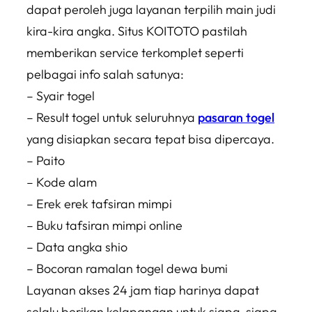
dapat peroleh juga layanan terpilih main judi
kira-kira angka. Situs KOITOTO pastilah
memberikan service terkomplet seperti
pelbagai info salah satunya:
– Syair togel
– Result togel untuk seluruhnya
pasaran togel
yang disiapkan secara tepat bisa dipercaya.
– Paito
– Kode alam
– Erek erek tafsiran mimpi
– Buku tafsiran mimpi online
– Data angka shio
– Bocoran ramalan togel dewa bumi
Layanan akses 24 jam tiap harinya dapat
selalu berikan kelapangan untuk siapa-siapa