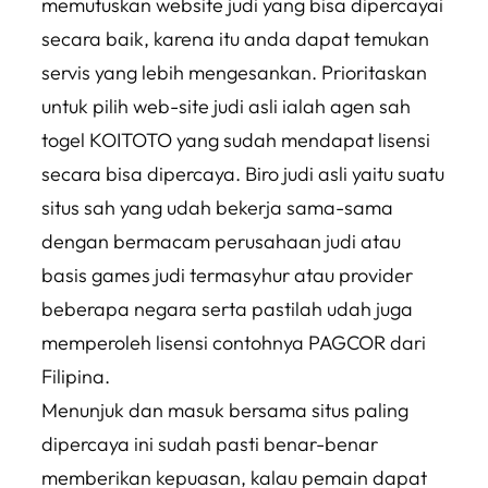
memutuskan website judi yang bisa dipercayai
secara baik, karena itu anda dapat temukan
servis yang lebih mengesankan. Prioritaskan
untuk pilih web-site judi asli ialah agen sah
togel KOITOTO yang sudah mendapat lisensi
secara bisa dipercaya. Biro judi asli yaitu suatu
situs sah yang udah bekerja sama-sama
dengan bermacam perusahaan judi atau
basis games judi termasyhur atau provider
beberapa negara serta pastilah udah juga
memperoleh lisensi contohnya PAGCOR dari
Filipina.
Menunjuk dan masuk bersama situs paling
dipercaya ini sudah pasti benar-benar
memberikan kepuasan, kalau pemain dapat