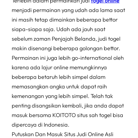
Terlebih dalam permainkan judi
togel online
menjadi permainan yang udah ada lama saat
ini masih tetap dimainkan beberapa bettor
siapa-siapa saja. Udah ada jauh saat
sebelum zaman Penjajah Belanda, judi togel
makin disenangi beberapa golongan bettor.
Permainan ini juga lebih go-international oleh
karena ada lajur online memungkinnya
beberapa betaruh lebih simpel dalam
memasangkan angka untuk dapat raih
kemenangan yang lebih simpel. Telah tak
penting disangsikan kembali, jika anda dapat
masuk bersama KOITOTO situs sah togel bisa
dipercaya di Indonesia.
Putuskan Dan Masuk Situs Judi Online Asli