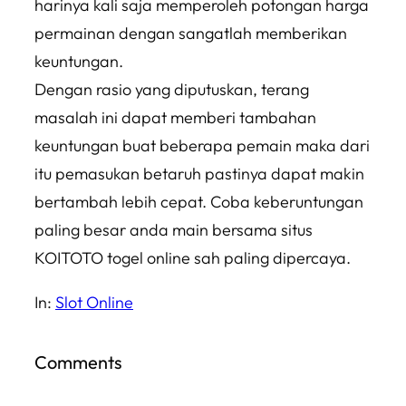
harinya kali saja memperoleh potongan harga
permainan dengan sangatlah memberikan
keuntungan.
Dengan rasio yang diputuskan, terang
masalah ini dapat memberi tambahan
keuntungan buat beberapa pemain maka dari
itu pemasukan betaruh pastinya dapat makin
bertambah lebih cepat. Coba keberuntungan
paling besar anda main bersama situs
KOITOTO togel online sah paling dipercaya.
In:
Slot Online
Comments