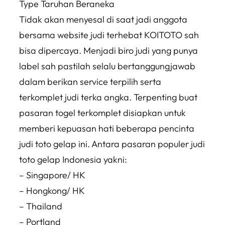
Type Taruhan Beraneka
Tidak akan menyesal di saat jadi anggota
bersama website judi terhebat KOITOTO sah
bisa dipercaya. Menjadi biro judi yang punya
label sah pastilah selalu bertanggungjawab
dalam berikan service terpilih serta
terkomplet judi terka angka. Terpenting buat
pasaran togel terkomplet disiapkan untuk
memberi kepuasan hati beberapa pencinta
judi toto gelap ini. Antara pasaran populer judi
toto gelap Indonesia yakni:
– Singapore/ HK
– Hongkong/ HK
– Thailand
– Portland