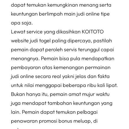
dapat temukan kemungkinan menang serta
keuntungan berlimpah main judi online tipe
apa saja.
Lewat service yang dikasihkan KOITOTO
website judi togel paling dipercaya, pastilah
pemain dapat peroleh servis terunggul capai
menangnya. Pemain bisa pula mendapatkan
pembayaran atas kemenangan permainan
judi online secara real yakni jelas dan fakta
untuk nilai menggapai beberapa ribu kali lipat.
Bukan hanya itu, pemain amat mujur waktu
juga mendapat tambahan keuntungan yang
lain. Pemain dapat temukan pelbagai
penawaran promosi bonus meluap, di