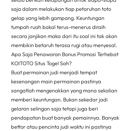
saja dalam melakukan tiap petaruhan toto
gelap yang lebih gampang. Keuntungan
tumpah ruah bakal terus-menerus diraih
secara janjikan maka dari itu soal ini tak akan
membikin betaruh terasa rugi atau menyesal.
Apa Saja Penawaran Bonus Promosi Terhebat
KOITOTO Situs Togel Sah?
Buat permainan judi menjadi tempat
kesenangan main permainan pastinya
sangatlah mengenakkan yang mana sekalian
memberi keuntungan. Bukan sekedar jadi
gelaran selingan saja tetapi juga beri
pendapatan buat banyak pemainnya. Banyak
bettor atau pencinta judi waktu ini pastinya