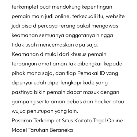
terkomplet buat mendukung kepentingan
pemain main judi online. terkecuali itu, website
judi bisa dipercaya terang bakal mengawasi
keamanan semuanya anggotanya hingga
tidak usah mencemaskan apa saja.
Keamanan dimulai dari khusus pemain
terbangun amat aman tak dibongkar kepada
pihak mana saja, dan tiap Pemakai ID yang
dipunyai udah diperlengkapi kode yang
pastinya bikin pemain dapat masuk dengan
gampang serta aman bebas dari hacker atau
wujud penutupan yang lain.
Pasaran Terkomplet Situs Koitoto Togel Online
Model Taruhan Beraneka