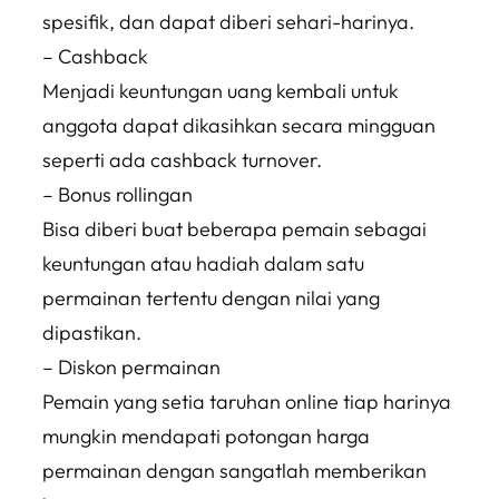
spesifik, dan dapat diberi sehari-harinya.
– Cashback
Menjadi keuntungan uang kembali untuk
anggota dapat dikasihkan secara mingguan
seperti ada cashback turnover.
– Bonus rollingan
Bisa diberi buat beberapa pemain sebagai
keuntungan atau hadiah dalam satu
permainan tertentu dengan nilai yang
dipastikan.
– Diskon permainan
Pemain yang setia taruhan online tiap harinya
mungkin mendapati potongan harga
permainan dengan sangatlah memberikan