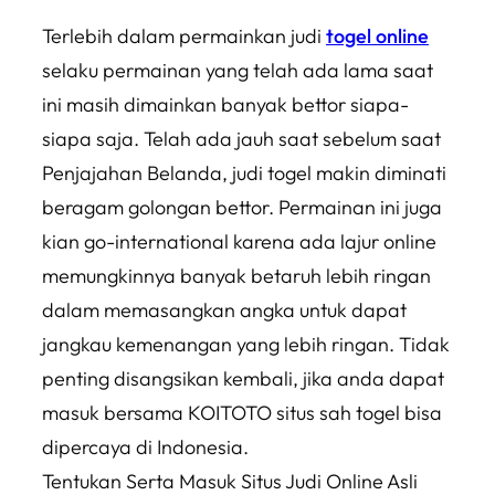
Terlebih dalam permainkan judi
togel online
selaku permainan yang telah ada lama saat
ini masih dimainkan banyak bettor siapa-
siapa saja. Telah ada jauh saat sebelum saat
Penjajahan Belanda, judi togel makin diminati
beragam golongan bettor. Permainan ini juga
kian go-international karena ada lajur online
memungkinnya banyak betaruh lebih ringan
dalam memasangkan angka untuk dapat
jangkau kemenangan yang lebih ringan. Tidak
penting disangsikan kembali, jika anda dapat
masuk bersama KOITOTO situs sah togel bisa
dipercaya di Indonesia.
Tentukan Serta Masuk Situs Judi Online Asli