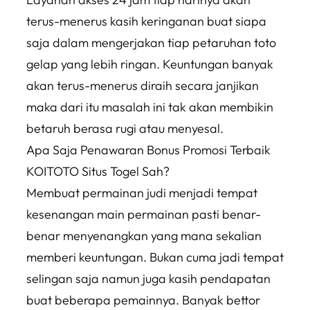
terus-menerus kasih keringanan buat siapa
saja dalam mengerjakan tiap petaruhan toto
gelap yang lebih ringan. Keuntungan banyak
akan terus-menerus diraih secara janjikan
maka dari itu masalah ini tak akan membikin
betaruh berasa rugi atau menyesal.
Apa Saja Penawaran Bonus Promosi Terbaik
KOITOTO Situs Togel Sah?
Membuat permainan judi menjadi tempat
kesenangan main permainan pasti benar-
benar menyenangkan yang mana sekalian
memberi keuntungan. Bukan cuma jadi tempat
selingan saja namun juga kasih pendapatan
buat beberapa pemainnya. Banyak bettor