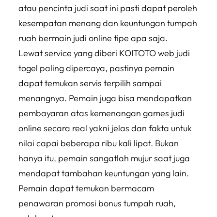
atau pencinta judi saat ini pasti dapat peroleh
kesempatan menang dan keuntungan tumpah
ruah bermain judi online tipe apa saja.
Lewat service yang diberi KOITOTO web judi
togel paling dipercaya, pastinya pemain
dapat temukan servis terpilih sampai
menangnya. Pemain juga bisa mendapatkan
pembayaran atas kemenangan games judi
online secara real yakni jelas dan fakta untuk
nilai capai beberapa ribu kali lipat. Bukan
hanya itu, pemain sangatlah mujur saat juga
mendapat tambahan keuntungan yang lain.
Pemain dapat temukan bermacam
penawaran promosi bonus tumpah ruah,