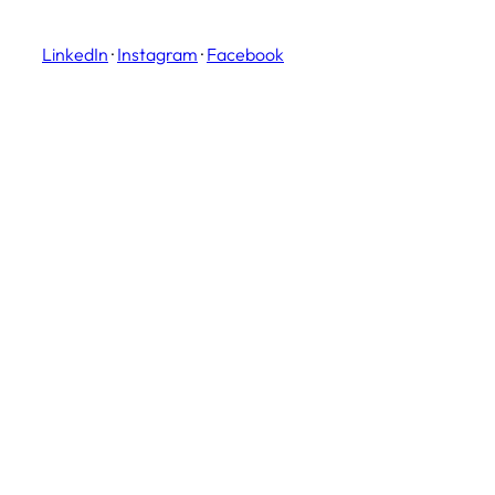
LinkedIn
·
Instagram
·
Facebook