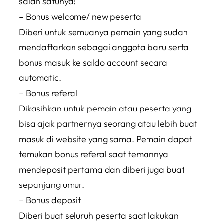
salah satunya:
– Bonus welcome/ new peserta
Diberi untuk semuanya pemain yang sudah
mendaftarkan sebagai anggota baru serta
bonus masuk ke saldo account secara
automatic.
– Bonus referal
Dikasihkan untuk pemain atau peserta yang
bisa ajak partnernya seorang atau lebih buat
masuk di website yang sama. Pemain dapat
temukan bonus referal saat temannya
mendeposit pertama dan diberi juga buat
sepanjang umur.
– Bonus deposit
Diberi buat seluruh peserta saat lakukan