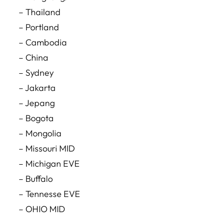
– Thailand
– Portland
– Cambodia
– China
– Sydney
– Jakarta
– Jepang
– Bogota
– Mongolia
– Missouri MID
– Michigan EVE
– Buffalo
– Tennesse EVE
– OHIO MID