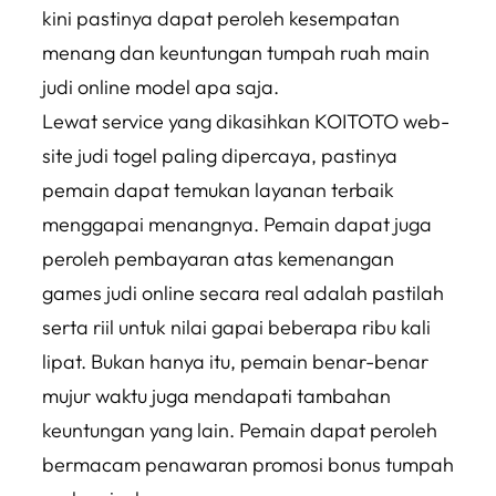
kini pastinya dapat peroleh kesempatan
menang dan keuntungan tumpah ruah main
judi online model apa saja.
Lewat service yang dikasihkan KOITOTO web-
site judi togel paling dipercaya, pastinya
pemain dapat temukan layanan terbaik
menggapai menangnya. Pemain dapat juga
peroleh pembayaran atas kemenangan
games judi online secara real adalah pastilah
serta riil untuk nilai gapai beberapa ribu kali
lipat. Bukan hanya itu, pemain benar-benar
mujur waktu juga mendapati tambahan
keuntungan yang lain. Pemain dapat peroleh
bermacam penawaran promosi bonus tumpah