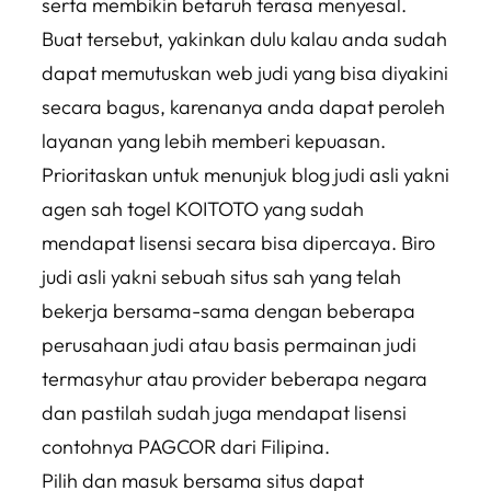
serta membikin betaruh terasa menyesal.
Buat tersebut, yakinkan dulu kalau anda sudah
dapat memutuskan web judi yang bisa diyakini
secara bagus, karenanya anda dapat peroleh
layanan yang lebih memberi kepuasan.
Prioritaskan untuk menunjuk blog judi asli yakni
agen sah togel KOITOTO yang sudah
mendapat lisensi secara bisa dipercaya. Biro
judi asli yakni sebuah situs sah yang telah
bekerja bersama-sama dengan beberapa
perusahaan judi atau basis permainan judi
termasyhur atau provider beberapa negara
dan pastilah sudah juga mendapat lisensi
contohnya PAGCOR dari Filipina.
Pilih dan masuk bersama situs dapat