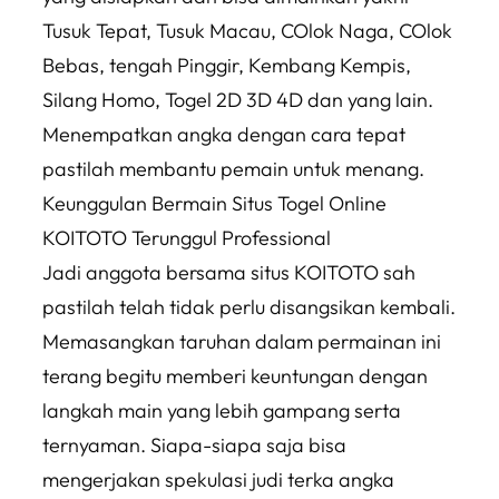
Tusuk Tepat, Tusuk Macau, COlok Naga, COlok
Bebas, tengah Pinggir, Kembang Kempis,
Silang Homo, Togel 2D 3D 4D dan yang lain.
Menempatkan angka dengan cara tepat
pastilah membantu pemain untuk menang.
Keunggulan Bermain Situs Togel Online
KOITOTO Terunggul Professional
Jadi anggota bersama situs KOITOTO sah
pastilah telah tidak perlu disangsikan kembali.
Memasangkan taruhan dalam permainan ini
terang begitu memberi keuntungan dengan
langkah main yang lebih gampang serta
ternyaman. Siapa-siapa saja bisa
mengerjakan spekulasi judi terka angka