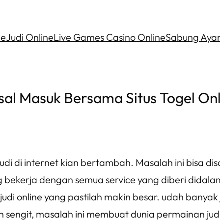
ne
Judi Online
Live Games Casino Online
Sabung Aya
al Masuk Bersama Situs Togel On
 judi di internet kian bertambah. Masalah ini bisa 
ng bekerja dengan semua service yang diberi didal
i online yang pastilah makin besar. udah banyak
h sengit, masalah ini membuat dunia permainan ju