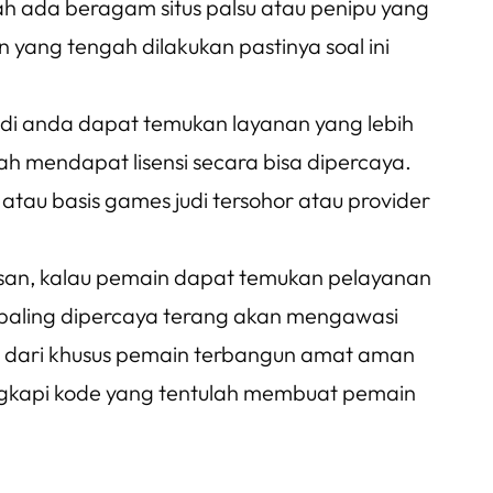
ah ada beragam situs palsu atau penipu yang
ang tengah dilakukan pastinya soal ini
jadi anda dapat temukan layanan yang lebih
ah mendapat lisensi secara bisa dipercaya.
atau basis games judi tersohor atau provider
asan, kalau pemain dapat temukan pelayanan
i paling dipercaya terang akan mengawasi
i dari khusus pemain terbangun amat aman
engkapi kode yang tentulah membuat pemain