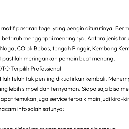
natif pasaran togel yang pengin diturutinya. Berm
h betaruh menggapai menangnya. Antara jenis taru
 Naga, COlok Bebas, tengah Pinggir, Kembang Kem
 pastilah meringankan pemain buat menang.
TO Terpilih Professional
ilah telah tak penting dikuatirkan kembali. Menem
ng lebih simpel dan ternyaman. Siapa saja bisa mel
pat temukan juga service terbaik main judi kira-ki
acam info salah satunya:
yang disiapkan secara tepat dapat dipercaya.