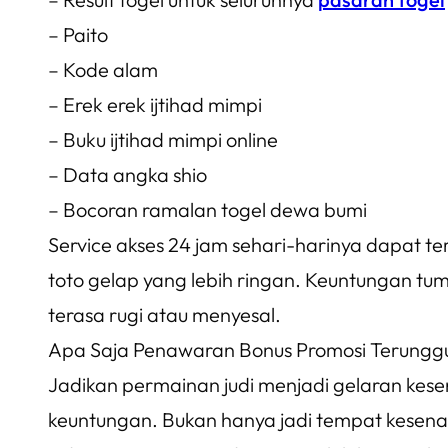
– Paito
– Kode alam
– Erek erek ijtihad mimpi
– Buku ijtihad mimpi online
– Data angka shio
– Bocoran ramalan togel dewa bumi
Service akses 24 jam sehari-harinya dapat t
toto gelap yang lebih ringan. Keuntungan tum
terasa rugi atau menyesal.
Apa Saja Penawaran Bonus Promosi Terunggu
Jadikan permainan judi menjadi gelaran ke
keuntungan. Bukan hanya jadi tempat kesen