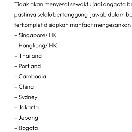
Tidak akan menyesal sewaktu jadi anggota ber
pastinya selalu bertanggung-jawab dalam beri
terkomplet disiapkan manfaat mengesankan hati
– Singapore/ HK
– Hongkong/ HK
– Thailand
– Portland
– Cambodia
– China
– Sydney
– Jakarta
– Jepang
– Bogota