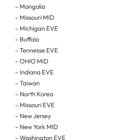
– Mongolia
– Missouri MID
– Michigan EVE
– Buffalo
– Tennesse EVE
– OHIO MID
– Indiana EVE
– Taiwan
– North Korea
– Missouri EVE
– New Jersey
– New York MID
– Washington EVE