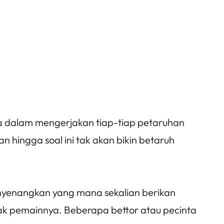
aja dalam mengerjakan tiap-tiap petaruhan
n hingga soal ini tak akan bikin betaruh
nyenangkan yang mana sekalian berikan
ak pemainnya. Beberapa bettor atau pecinta