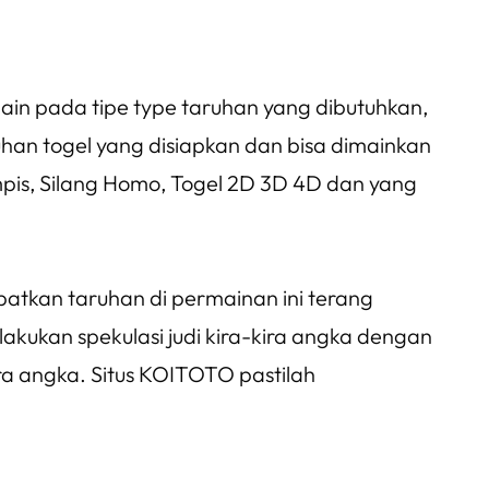
ain pada tipe type taruhan yang dibutuhkan,
han togel yang disiapkan dan bisa dimainkan
pis, Silang Homo, Togel 2D 3D 4D dan yang
patkan taruhan di permainan ini terang
akukan spekulasi judi kira-kira angka dengan
ra angka. Situs KOITOTO pastilah