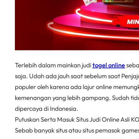
Terlebih dalam mainkan judi
togel online
seba
saja. Udah ada jauh saat sebelum saat Penjaj
populer oleh karena ada lajur online memun
kemenangan yang lebih gampang. Sudah tidak
dipercaya di Indonesia.
Putuskan Serta Masuk Situs Judi Online Asli
Sebab banyak situs atau situs pemasok games