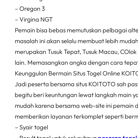
– Oregon 3
– Virgina NGT
Pemain bisa bebas memutuskan pelbagai alter
masalah ini akan selalu membuat lebih muda
merupakan Tusuk Tepat, Tusuk Macau, COlok
lain. Memasangkan angka dengan cara tepat
Keunggulan Bermain Situs Togel Online KOITO
Jadi peserta bersama situs KOITOTO sah past
begitu beri keuntungan lewat langkah main ya
mudah karena bersama web-site ini pemain da
memberikan layanan terkomplet seperti berm
– Syair togel
– Result togel untuk seluruhnya
pasaran togel