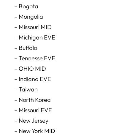
– Bogota
– Mongolia
– Missouri MID
– Michigan EVE
– Buffalo
– Tennesse EVE
– OHIO MID
– Indiana EVE
– Taiwan
– North Korea
– Missouri EVE
– New Jersey
– New York MID