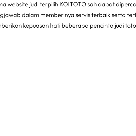
ma website judi terpilih KOITOTO sah dapat diper
gjawab dalam memberinya servis terbaik serta terko
berikan kepuasan hati beberapa pencinta judi toto g