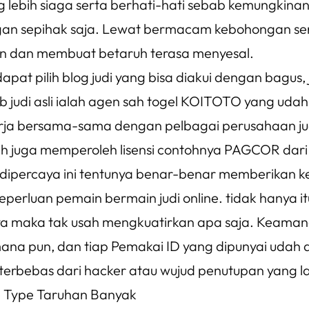
ing lebih siaga serta berhati-hati sebab kemungkin
an sepihak saja. Lewat bermacam kebohongan ser
ian dan membuat betaruh terasa menyesal.
dapat pilih blog judi yang bisa diakui dengan bagus
b judi asli ialah agen sah togel KOITOTO yang udah 
ekerja bersama-sama dengan pelbagai perusahaan jud
 juga memperoleh lisensi contohnya PAGCOR dari F
 dipercaya ini tentunya benar-benar memberikan 
rluan pemain bermain judi online. tidak hanya itu
 maka tak usah mengkuatirkan apa saja. Keaman
ana pun, dan tiap Pemakai ID yang dipunyai udah
terbebas dari hacker atau wujud penutupan yang la
ne Type Taruhan Banyak