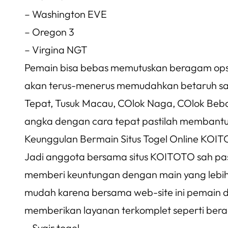
– Washington EVE
– Oregon 3
– Virgina NGT
Pemain bisa bebas memutuskan beragam opsi p
akan terus-menerus memudahkan betaruh samp
Tepat, Tusuk Macau, COlok Naga, COlok Beb
angka dengan cara tepat pastilah membant
Keunggulan Bermain Situs Togel Online KOIT
Jadi anggota bersama situs KOITOTO sah past
memberi keuntungan dengan main yang lebih 
mudah karena bersama web-site ini pemain dap
memberikan layanan terkomplet seperti bera
– Syair togel