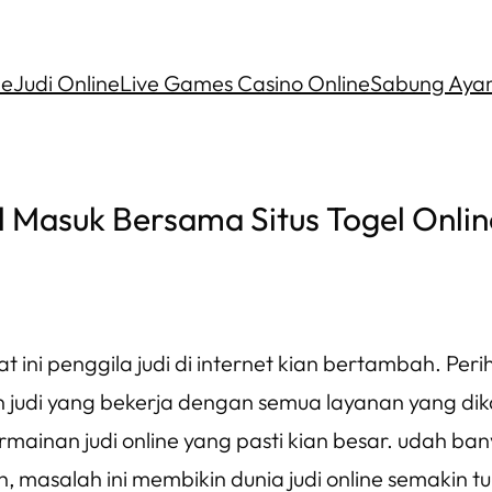
ne
Judi Online
Live Games Casino Online
Sabung Aya
 Masuk Bersama Situs Togel Onli
ini penggila judi di internet kian bertambah. Perih
an judi yang bekerja dengan semua layanan yang di
nan judi online yang pasti kian besar. udah ban
, masalah ini membikin dunia judi online semakin 