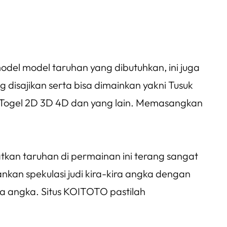
del model taruhan yang dibutuhkan, ini juga
isajikan serta bisa dimainkan yakni Tusuk
 Togel 2D 3D 4D dan yang lain. Memasangkan
tkan taruhan di permainan ini terang sangat
an spekulasi judi kira-kira angka dengan
ra angka. Situs KOITOTO pastilah