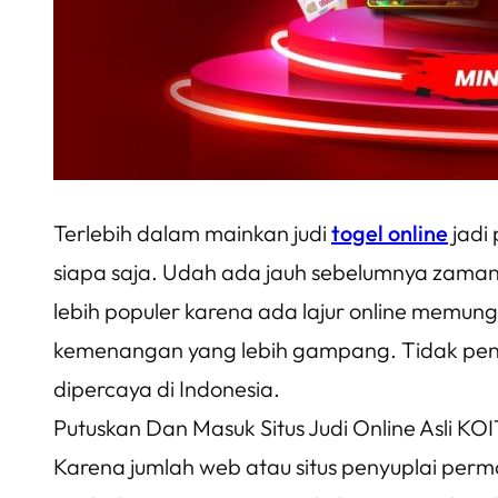
Terlebih dalam mainkan judi
togel online
jadi
siapa saja. Udah ada jauh sebelumnya zaman 
lebih populer karena ada lajur online memu
kemenangan yang lebih gampang. Tidak penti
dipercaya di Indonesia.
Putuskan Dan Masuk Situs Judi Online Asli 
Karena jumlah web atau situs penyuplai perm