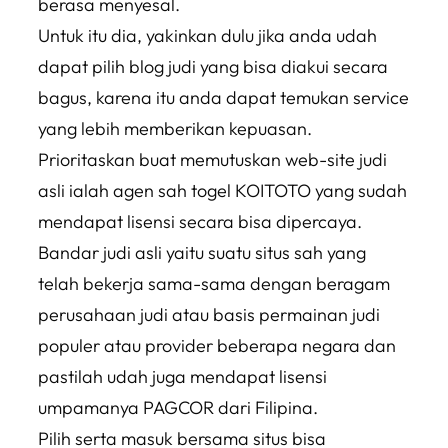
berasa menyesal.
Untuk itu dia, yakinkan dulu jika anda udah
dapat pilih blog judi yang bisa diakui secara
bagus, karena itu anda dapat temukan service
yang lebih memberikan kepuasan.
Prioritaskan buat memutuskan web-site judi
asli ialah agen sah togel KOITOTO yang sudah
mendapat lisensi secara bisa dipercaya.
Bandar judi asli yaitu suatu situs sah yang
telah bekerja sama-sama dengan beragam
perusahaan judi atau basis permainan judi
populer atau provider beberapa negara dan
pastilah udah juga mendapat lisensi
umpamanya PAGCOR dari Filipina.
Pilih serta masuk bersama situs bisa