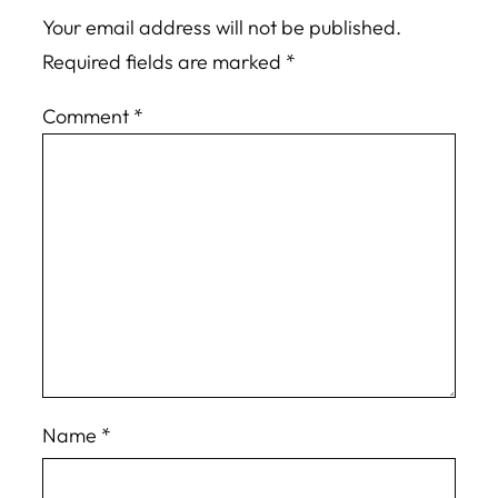
Your email address will not be published.
Required fields are marked
*
Comment
*
Name
*