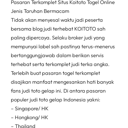
Pasaran Terkomplet Situs Koitoto Togel Online
Jenis Taruhan Bermacam
Tidak akan menyesal waktu jadi peserta
bersama blog judi terhebat KOITOTO sah
paling dipercaya. Selaku broker judi yang
mempunyai label sah pastinya terus-menerus
bertanggungjawab dalam berikan servis
terhebat serta terkomplet judi terka angka.
Terlebih buat pasaran togel terkomplet
disajikan manfaat mengesankan hati banyak
fans judi toto gelap ini. Di antara pasaran
populer judi toto gelap Indonesia yakni:
– Singapore/ HK
– Hongkong/ HK
– Thailand