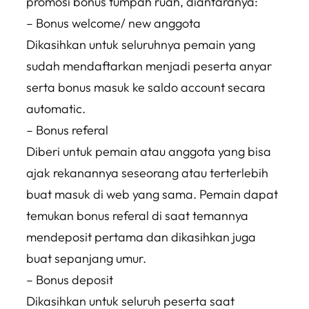
promosi bonus tumpah ruah, diantaranya:
– Bonus welcome/ new anggota
Dikasihkan untuk seluruhnya pemain yang
sudah mendaftarkan menjadi peserta anyar
serta bonus masuk ke saldo account secara
automatic.
– Bonus referal
Diberi untuk pemain atau anggota yang bisa
ajak rekanannya seseorang atau terterlebih
buat masuk di web yang sama. Pemain dapat
temukan bonus referal di saat temannya
mendeposit pertama dan dikasihkan juga
buat sepanjang umur.
– Bonus deposit
Dikasihkan untuk seluruh peserta saat