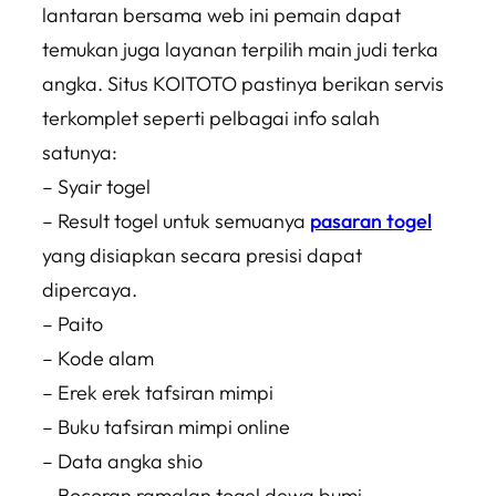
lantaran bersama web ini pemain dapat
temukan juga layanan terpilih main judi terka
angka. Situs KOITOTO pastinya berikan servis
terkomplet seperti pelbagai info salah
satunya:
– Syair togel
– Result togel untuk semuanya
pasaran togel
yang disiapkan secara presisi dapat
dipercaya.
– Paito
– Kode alam
– Erek erek tafsiran mimpi
– Buku tafsiran mimpi online
– Data angka shio
– Bocoran ramalan togel dewa bumi