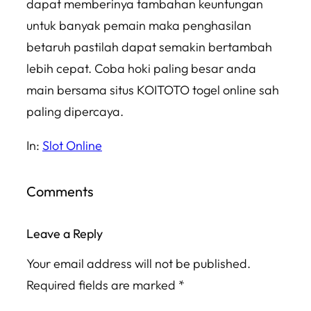
dapat memberinya tambahan keuntungan
untuk banyak pemain maka penghasilan
betaruh pastilah dapat semakin bertambah
lebih cepat. Coba hoki paling besar anda
main bersama situs KOITOTO togel online sah
paling dipercaya.
In:
Slot Online
Comments
Leave a Reply
Your email address will not be published.
Required fields are marked
*