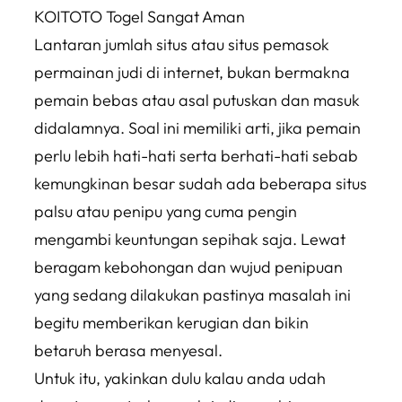
KOITOTO Togel Sangat Aman
Lantaran jumlah situs atau situs pemasok
permainan judi di internet, bukan bermakna
pemain bebas atau asal putuskan dan masuk
didalamnya. Soal ini memiliki arti, jika pemain
perlu lebih hati-hati serta berhati-hati sebab
kemungkinan besar sudah ada beberapa situs
palsu atau penipu yang cuma pengin
mengambi keuntungan sepihak saja. Lewat
beragam kebohongan dan wujud penipuan
yang sedang dilakukan pastinya masalah ini
begitu memberikan kerugian dan bikin
betaruh berasa menyesal.
Untuk itu, yakinkan dulu kalau anda udah