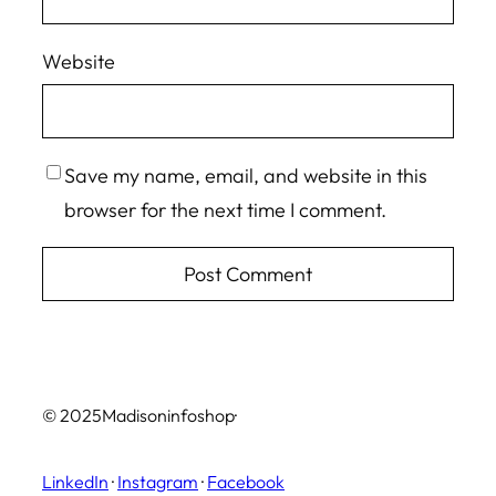
Website
Save my name, email, and website in this
browser for the next time I comment.
© 2025
Madisoninfoshop
·
LinkedIn
·
Instagram
·
Facebook