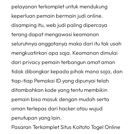
pelayanan terkomplet untuk mendukung
keperluan pemain bermain judi online.
disamping itu, web judi paling dipercaya
terang dapat mengawasi keamanan
seluruhnya anggotanya maka dari itu tak usah
mengkuatirkan apa saja. Keamanan dimulai
dari privacy pemain terbangun amat aman
tidak dibongkar kepada pihak mana saja, dan
tiap-tiap Pemakai ID yang dipunyai telah
ditambahkan kode yang tentu membikin
pemain bisa masuk dengan mudah serta
aman terlepas dari hacker atau wujud
penutupan yang lain.
Pasaran Terkomplet Situs Koitoto Togel Online