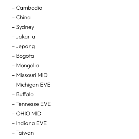
– Cambodia
– China
– Sydney
– Jakarta
– Jepang
– Bogota
– Mongolia
– Missouri MID
– Michigan EVE
– Buffalo
– Tennesse EVE
– OHIO MID
– Indiana EVE
– Taiwan