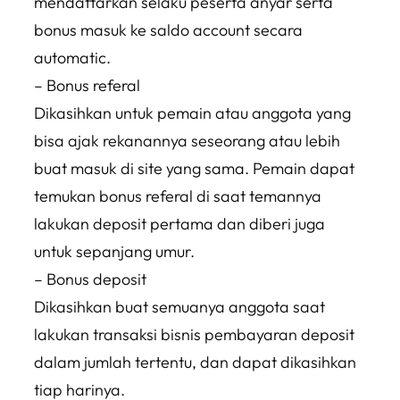
mendaftarkan selaku peserta anyar serta
bonus masuk ke saldo account secara
automatic.
– Bonus referal
Dikasihkan untuk pemain atau anggota yang
bisa ajak rekanannya seseorang atau lebih
buat masuk di site yang sama. Pemain dapat
temukan bonus referal di saat temannya
lakukan deposit pertama dan diberi juga
untuk sepanjang umur.
– Bonus deposit
Dikasihkan buat semuanya anggota saat
lakukan transaksi bisnis pembayaran deposit
dalam jumlah tertentu, dan dapat dikasihkan
tiap harinya.