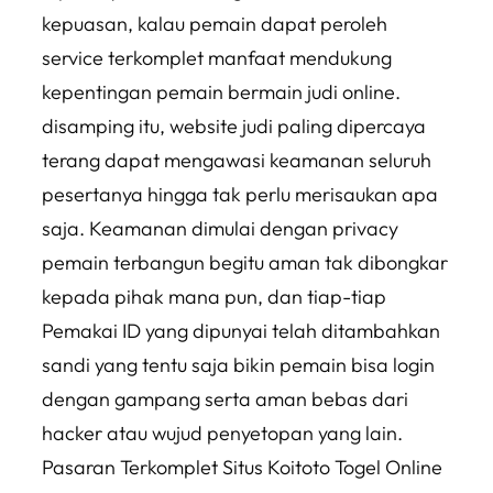
kepuasan, kalau pemain dapat peroleh
service terkomplet manfaat mendukung
kepentingan pemain bermain judi online.
disamping itu, website judi paling dipercaya
terang dapat mengawasi keamanan seluruh
pesertanya hingga tak perlu merisaukan apa
saja. Keamanan dimulai dengan privacy
pemain terbangun begitu aman tak dibongkar
kepada pihak mana pun, dan tiap-tiap
Pemakai ID yang dipunyai telah ditambahkan
sandi yang tentu saja bikin pemain bisa login
dengan gampang serta aman bebas dari
hacker atau wujud penyetopan yang lain.
Pasaran Terkomplet Situs Koitoto Togel Online