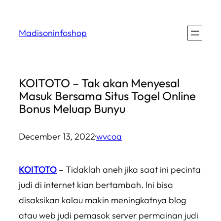
Skip
to
Madisoninfoshop
content
KOITOTO – Tak akan Menyesal
Masuk Bersama Situs Togel Online
Bonus Meluap Bunyu
December 13, 2022
·
wvcoa
KOITOTO
– Tidaklah aneh jika saat ini pecinta
judi di internet kian bertambah. Ini bisa
disaksikan kalau makin meningkatnya blog
atau web judi pemasok server permainan judi