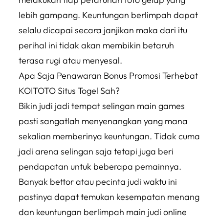
lebih gampang. Keuntungan berlimpah dapat
selalu dicapai secara janjikan maka dari itu
perihal ini tidak akan membikin betaruh
terasa rugi atau menyesal.
Apa Saja Penawaran Bonus Promosi Terhebat
KOITOTO Situs Togel Sah?
Bikin judi jadi tempat selingan main games
pasti sangatlah menyenangkan yang mana
sekalian memberinya keuntungan. Tidak cuma
jadi arena selingan saja tetapi juga beri
pendapatan untuk beberapa pemainnya.
Banyak bettor atau pecinta judi waktu ini
pastinya dapat temukan kesempatan menang
dan keuntungan berlimpah main judi online