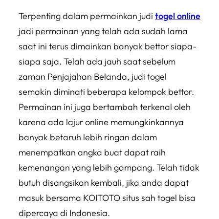
Terpenting dalam permainkan judi
togel online
jadi permainan yang telah ada sudah lama
saat ini terus dimainkan banyak bettor siapa-
siapa saja. Telah ada jauh saat sebelum
zaman Penjajahan Belanda, judi togel
semakin diminati beberapa kelompok bettor.
Permainan ini juga bertambah terkenal oleh
karena ada lajur online memungkinkannya
banyak betaruh lebih ringan dalam
menempatkan angka buat dapat raih
kemenangan yang lebih gampang. Telah tidak
butuh disangsikan kembali, jika anda dapat
masuk bersama KOITOTO situs sah togel bisa
dipercaya di Indonesia.