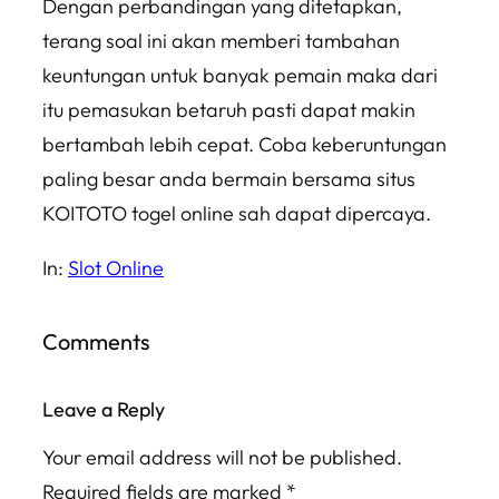
Dengan perbandingan yang ditetapkan,
terang soal ini akan memberi tambahan
keuntungan untuk banyak pemain maka dari
itu pemasukan betaruh pasti dapat makin
bertambah lebih cepat. Coba keberuntungan
paling besar anda bermain bersama situs
KOITOTO togel online sah dapat dipercaya.
In:
Slot Online
Comments
Leave a Reply
Your email address will not be published.
Required fields are marked
*