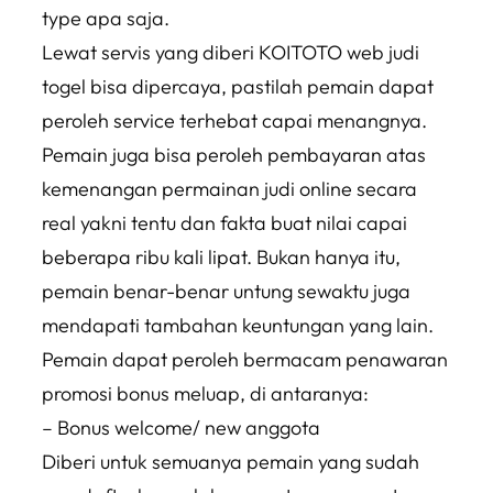
type apa saja.
Lewat servis yang diberi KOITOTO web judi
togel bisa dipercaya, pastilah pemain dapat
peroleh service terhebat capai menangnya.
Pemain juga bisa peroleh pembayaran atas
kemenangan permainan judi online secara
real yakni tentu dan fakta buat nilai capai
beberapa ribu kali lipat. Bukan hanya itu,
pemain benar-benar untung sewaktu juga
mendapati tambahan keuntungan yang lain.
Pemain dapat peroleh bermacam penawaran
promosi bonus meluap, di antaranya:
– Bonus welcome/ new anggota
Diberi untuk semuanya pemain yang sudah