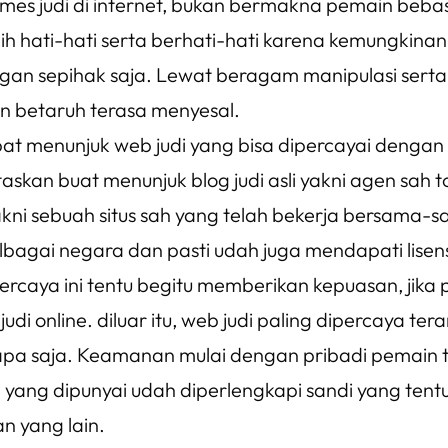
ames judi di internet, bukan bermakna pemain beba
lebih hati-hati serta berhati-hati karena kemungkin
n sepihak saja. Lewat beragam manipulasi serta 
n betaruh terasa menyesal.
apat menunjuk web judi yang bisa dipercayai deng
taskan buat menunjuk blog judi asli yakni agen s
i yakni sebuah situs sah yang telah bekerja bersam
lbagai negara dan pasti udah juga mendapati lisen
ercaya ini tentu begitu memberikan kepuasan, jika
i online. diluar itu, web judi paling dipercaya te
apa saja. Keamanan mulai dengan pribadi pemain 
ang dipunyai udah diperlengkapi sandi yang tentul
n yang lain.