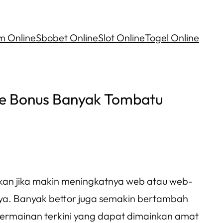
m Online
Sbobet Online
Slot Online
Togel Online
ne Bonus Banyak Tombatu
aksikan jika makin meningkatnya web atau web-
mnya. Banyak bettor juga semakin bertambah
permainan terkini yang dapat dimainkan amat