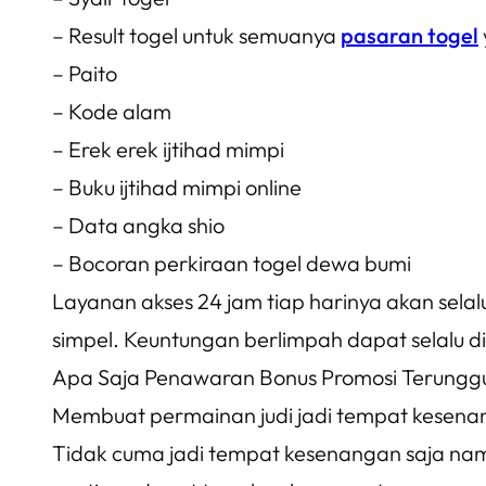
– Result togel untuk semuanya
pasaran togel
– Paito
– Kode alam
– Erek erek ijtihad mimpi
– Buku ijtihad mimpi online
– Data angka shio
– Bocoran perkiraan togel dewa bumi
Layanan akses 24 jam tiap harinya akan selal
simpel. Keuntungan berlimpah dapat selalu dira
Apa Saja Penawaran Bonus Promosi Terunggu
Membuat permainan judi jadi tempat kesena
Tidak cuma jadi tempat kesenangan saja nam