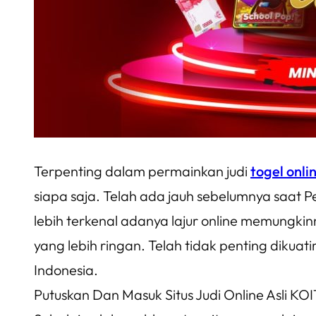
Terpenting dalam permainkan judi
togel onli
siapa saja. Telah ada jauh sebelumnya saat P
lebih terkenal adanya lajur online memung
yang lebih ringan. Telah tidak penting dikua
Indonesia.
Putuskan Dan Masuk Situs Judi Online Asli 