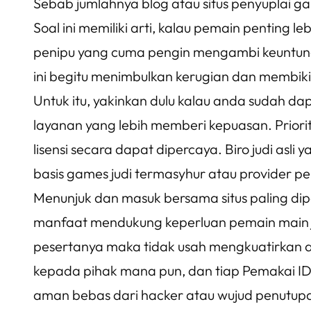
Sebab jumlahnya blog atau situs penyuplai g
Soal ini memiliki arti, kalau pemain penting 
penipu yang cuma pengin mengambi keuntunga
ini begitu menimbulkan kerugian dan membiki
Untuk itu, yakinkan dulu kalau anda sudah d
layanan yang lebih memberi kepuasan. Priori
lisensi secara dapat dipercaya. Biro judi asl
basis games judi termasyhur atau provider pe
Menunjuk dan masuk bersama situs paling dip
manfaat mendukung keperluan pemain main jud
pesertanya maka tidak usah mengkuatirkan 
kepada pihak mana pun, dan tiap Pemakai ID y
aman bebas dari hacker atau wujud penutupa