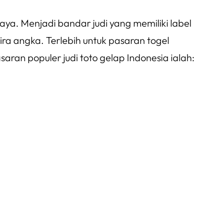
aya. Menjadi bandar judi yang memiliki label
kira angka. Terlebih untuk pasaran togel
aran populer judi toto gelap Indonesia ialah: