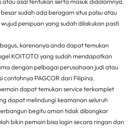
s atau asal tentukan serta masuk didalamnya.
an besar sudah ada beragam situs palsu atau
wujud penipuan yang sudah dilakukan pasti
an bagus, karenanya anda dapat temukan
ah togel KOITOTO yang sudah mendapatkan
a-sama dengan pelbagai perusahaan judi atau
si contohnya PAGCOR dari Filipina.
 pemain dapat temukan service terkomplet
rang dapat melindungi keamanan seluruh
terbangun begitu aman tidak dibongkar
ah bikin pemain bisa login secara ringan dan