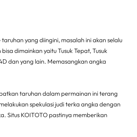
 taruhan yang diingini, masalah ini akan selalu
isa dimainkan yaitu Tusuk Tepat, Tusuk
D 4D dan yang lain. Memasangkan angka
patkan taruhan dalam permainan ini terang
melakukan spekulasi judi terka angka dengan
ngka. Situs KOITOTO pastinya memberikan